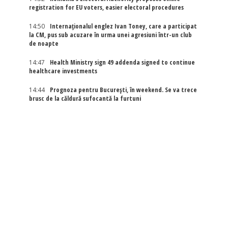
registration for EU voters, easier electoral procedures
14:50
Internaţionalul englez Ivan Toney, care a participat
la CM, pus sub acuzare în urma unei agresiuni într-un club
de noapte
14:47
Health Ministry sign 49 addenda signed to continue
healthcare investments
14:44
Prognoza pentru București, în weekend. Se va trece
brusc de la căldură sufocantă la furtuni