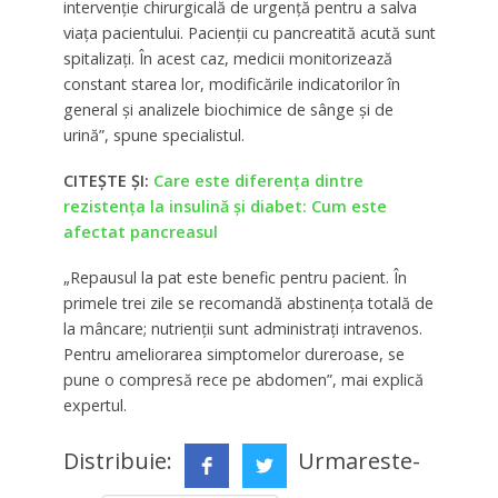
intervenție chirurgicală de urgență pentru a salva
viața pacientului. Pacienții cu pancreatită acută sunt
spitalizați. În acest caz, medicii monitorizează
constant starea lor, modificările indicatorilor în
general și analizele biochimice de sânge și de
urină”, spune specialistul.
CITEȘTE ȘI:
Care este diferența dintre
rezistența la insulină și diabet: Cum este
afectat pancreasul
„Repausul la pat este benefic pentru pacient. În
primele trei zile se recomandă abstinența totală de
la mâncare; nutrienții sunt administrați intravenos.
Pentru ameliorarea simptomelor dureroase, se
pune o compresă rece pe abdomen”, mai explică
expertul.
Distribuie:
Urmareste-