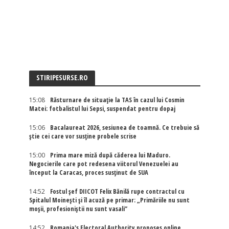
STIRIPESURSE.RO
15:08
Răsturnare de situație la TAS în cazul lui Cosmin
Matei: fotbalistul lui Sepsi, suspendat pentru dopaj
15:06
Bacalaureat 2026, sesiunea de toamnă. Ce trebuie să
știe cei care vor susține probele scrise
15:00
Prima mare miză după căderea lui Maduro.
Negocierile care pot redesena viitorul Venezuelei au
început la Caracas, proces susținut de SUA
14:52
Fostul șef DIICOT Felix Bănilă rupe contractul cu
Spitalul Moinești și îl acuză pe primar: „Primăriile nu sunt
moșii, profesioniștii nu sunt vasali”
14:52
Romania's Electoral Authority proposes online