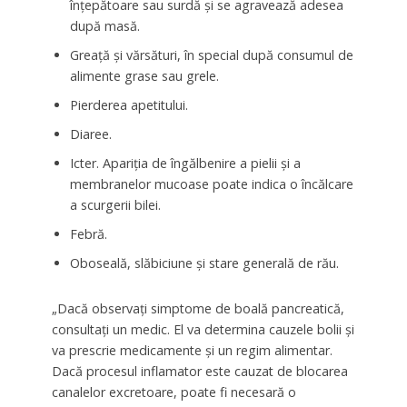
înțepătoare sau surdă și se agravează adesea
după masă.
Greață și vărsături, în special după consumul de
alimente grase sau grele.
Pierderea apetitului.
Diaree.
Icter. Apariția de îngălbenire a pielii și a
membranelor mucoase poate indica o încălcare
a scurgerii bilei.
Febră.
Oboseală, slăbiciune și stare generală de rău.
„Dacă observați simptome de boală pancreatică,
consultați un medic. El va determina cauzele bolii și
va prescrie medicamente și un regim alimentar.
Dacă procesul inflamator este cauzat de blocarea
canalelor excretoare, poate fi necesară o