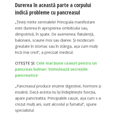
Durerea în această parte a corpului
indică probleme cu pancreasul
„Țineți minte semnalele! Principala manifestare
este durerea în apropierea ombilicului sau,
dimpotrivă, în spate. De asemenea: flatulență,
balonare, scaune moi sau diaree. Și nicidecum
greutate în stomac sau în stânga, așa cum mulți
încă mai cred”, a precizat medicul.
CITEȘTE ȘI:
Cele mai bune ceaiuri pentru un
pancreas bolnav: Stimulează secrețiile
pancreatice
„Pancreasul produce enzime digestive, hormoni și
insulină. Dacă acesta nu își îndeplinește funcția,
apare pancreatita. Principalele cauze, așa cum s-a
crezut mulți ani, sunt alcoolul și fumatul”, spune
specialistul.