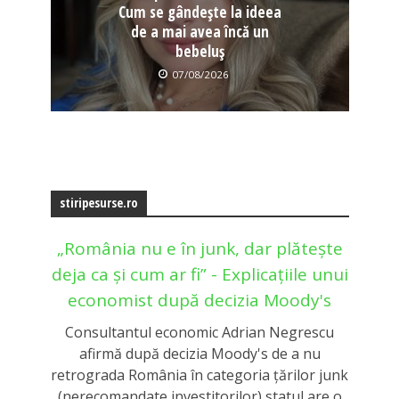
Cum se gândește la ideea
de a mai avea încă un
bebeluș
07/08/2026
stiripesurse.ro
„România nu e în junk, dar plătește
deja ca și cum ar fi” - Explicațiile unui
economist după decizia Moody's
Consultantul economic Adrian Negrescu
afirmă după decizia Moody's de a nu
retrograda România în categoria țărilor junk
(nerecomandate investitorilor) statul are o