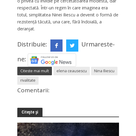
o privea cu invidie pe cercetătoarea modestă, dar
respectată. Într-un regim în care imaginea era
totul, simplitatea Ninei Iliescu a devenit o formă de
rezistență tăcută, una care, fără îndoială, a
deranjat.
Distribuie:
Urmareste-
ne:
Citeste mai mult
elena ceausescu
Nina Iliescu
rivalitate
Comentarii:
Citește și