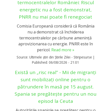
termocentralelor României: Riscul
energetic nu a fost demonstrat,
PNRR nu mai poate fi renegociat
Comisia Europeană consideră că România
nu a demonstrat că închiderea
termocentralelor pe cărbune amenință
aprovizionarea cu energie. PNRR este în
pericol.
Read more »
Source:
Ultimele știri din Știrile Zilei - Stiripesurse
|
Published:
06/08/2026 - 21:01
Există un „risc real” - Mii de migranți
sunt mobilizați online pentru o
pătrundere în masă pe 15 august.
Spania se pregătește pentru un nou
episod la Ceuta
Autoritățile spaniole se pregătesc pentru o