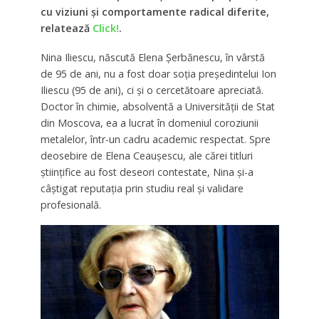
cu viziuni și comportamente radical diferite,
relatează
Click!
.
Nina Iliescu, născută Elena Șerbănescu, în vârstă
de 95 de ani, nu a fost doar soția președintelui Ion
Iliescu (95 de ani), ci și o cercetătoare apreciată.
Doctor în chimie, absolventă a Universității de Stat
din Moscova, ea a lucrat în domeniul coroziunii
metalelor, într-un cadru academic respectat. Spre
deosebire de Elena Ceaușescu, ale cărei titluri
științifice au fost deseori contestate, Nina și-a
câștigat reputația prin studiu real și validare
profesională.