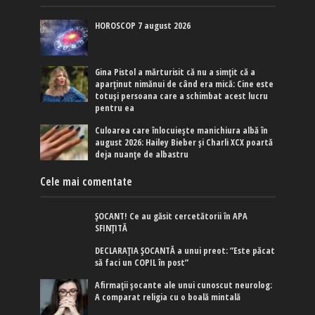
HOROSCOP 7 august 2026
Gina Pistol a mărturisit că nu a simțit că a
aparținut nimănui de când era mică: Cine este
totuși persoana care a schimbat acest lucru
pentru ea
Culoarea care înlocuiește manichiura albă în
august 2026: Hailey Bieber și Charli XCX poartă
deja nuanțe de albastru
Cele mai comentate
ȘOCANT! Ce au găsit cercetătorii în APA
SFINȚITĂ
DECLARAȚIA ȘOCANTĂ a unui preot: ”Este păcat
să faci un COPIL în post”
Afirmaţii şocante ale unui cunoscut neurolog:
A comparat religia cu o boală mintală