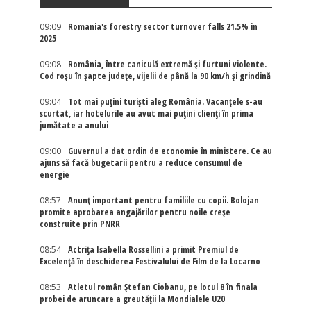
09:09
Romania's forestry sector turnover falls 21.5% in
2025
09:08
România, între caniculă extremă și furtuni violente.
Cod roșu în șapte județe, vijelii de până la 90 km/h și grindină
09:04
Tot mai puțini turiști aleg România. Vacanțele s-au
scurtat, iar hotelurile au avut mai puțini clienți în prima
jumătate a anului
09:00
Guvernul a dat ordin de economie în ministere. Ce au
ajuns să facă bugetarii pentru a reduce consumul de
energie
08:57
Anunț important pentru familiile cu copii. Bolojan
promite aprobarea angajărilor pentru noile creșe
construite prin PNRR
08:54
Actriţa Isabella Rossellini a primit Premiul de
Excelenţă în deschiderea Festivalului de Film de la Locarno
08:53
Atletul român Ștefan Ciobanu, pe locul 8 în finala
probei de aruncare a greutății la Mondialele U20