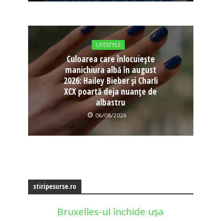
LIFESTYLE
Culoarea care înlocuiește
manichiura albă în august
2026: Hailey Bieber și Charli
XCX poartă deja nuanțe de
albastru
06/08/2026
stiripesurse.ro
Bruxelles-ul închide ușa