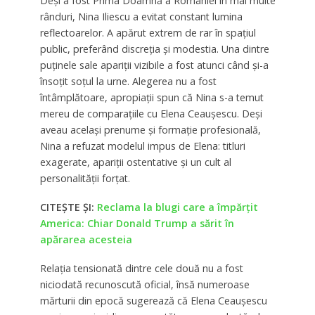
Deși a fost Prima Doamnă a României în mai multe
rânduri, Nina Iliescu a evitat constant lumina
reflectoarelor. A apărut extrem de rar în spațiul
public, preferând discreția și modestia. Una dintre
puținele sale apariții vizibile a fost atunci când și-a
însoțit soțul la urne. Alegerea nu a fost
întâmplătoare, apropiații spun că Nina s-a temut
mereu de comparațiile cu Elena Ceaușescu. Deși
aveau același prenume și formație profesională,
Nina a refuzat modelul impus de Elena: titluri
exagerate, apariții ostentative și un cult al
personalității forțat.
CITEȘTE ȘI:
Reclama la blugi care a împărțit
America: Chiar Donald Trump a sărit în
apărarea acesteia
Relația tensionată dintre cele două nu a fost
niciodată recunoscută oficial, însă numeroase
mărturii din epocă sugerează că Elena Ceaușescu