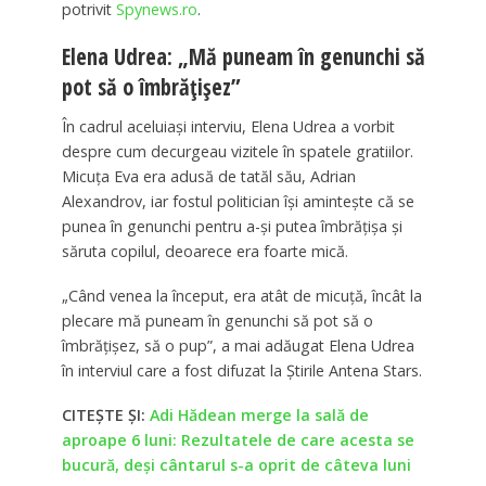
potrivit
Spynews.ro
.
Elena Udrea: „Mă puneam în genunchi să
pot să o îmbrățișez”
În cadrul aceluiași interviu, Elena Udrea a vorbit
despre cum decurgeau vizitele în spatele gratiilor.
Micuța Eva era adusă de tatăl său, Adrian
Alexandrov, iar fostul politician își amintește că se
punea în genunchi pentru a-și putea îmbrățișa și
săruta copilul, deoarece era foarte mică.
„Când venea la început, era atât de micuță, încât la
plecare mă puneam în genunchi să pot să o
îmbrățișez, să o pup”, a mai adăugat Elena Udrea
în interviul care a fost difuzat la Știrile Antena Stars.
CITEȘTE ȘI:
Adi Hădean merge la sală de
aproape 6 luni: Rezultatele de care acesta se
bucură, deși cântarul s-a oprit de câteva luni