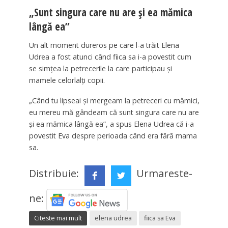
„Sunt singura care nu are și ea mămica
lângă ea”
Un alt moment dureros pe care l-a trăit Elena
Udrea a fost atunci când fiica sa i-a povestit cum
se simțea la petrecerile la care participau și
mamele celorlalți copii.
„Când tu lipseai și mergeam la petreceri cu mămici,
eu mereu mă gândeam că sunt singura care nu are
și ea mămica lângă ea”, a spus Elena Udrea că i-a
povestit Eva despre perioada când era fără mama
sa.
Distribuie:
Urmareste-
ne:
Citeste mai mult
elena udrea
fiica sa Eva