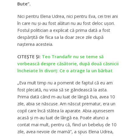
Bute”.
Nici pentru Elena Udrea, nici pentru Eva, cei trei ani
în care nu și-au fost alături nu au fost deloc ușori.
Fostul politician a explicat că prima dată a fost
despărțită de fiica sa la doar zece zile după
nașterea acesteia.
CITEȘTE ȘI:
Teo Trandafir nu se teme să
vorbească despre căsătorie, după două căsnicii
încheiate în divorț: Ce o atrage la un bărbat
„Eva mult timp nu a pomenit de faptul că eu am
fost plecată, nu voia să se gândească la asta.
Prima dată când m-au luat de lângă Eva, avea 10
zile, abia se născuse. Am născut prematur, era un
copil care încă stătea la aparate. Abia ajunsesem
acasă și m-au luat de lângă ea. Poate atunci a
contat mai mult, pentru că, fiind un bebeluș de 10
zile, avea nevoie de mamă”, a spus Elena Udrea,