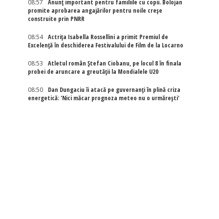
08:57
Anunț important pentru familiile cu copii. Bolojan
promite aprobarea angajărilor pentru noile creșe
construite prin PNRR
08:54
Actriţa Isabella Rossellini a primit Premiul de
Excelenţă în deschiderea Festivalului de Film de la Locarno
08:53
Atletul român Ștefan Ciobanu, pe locul 8 în finala
probei de aruncare a greutății la Mondialele U20
08:50
Dan Dungaciu îi atacă pe guvernanți în plină criza
energetică: 'Nici măcar prognoza meteo nu o urmărești'