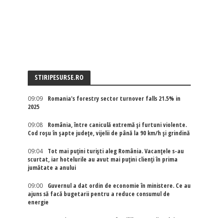
STIRIPESURSE.RO
09:09
Romania's forestry sector turnover falls 21.5% in
2025
09:08
România, între caniculă extremă și furtuni violente.
Cod roșu în șapte județe, vijelii de până la 90 km/h și grindină
09:04
Tot mai puțini turiști aleg România. Vacanțele s-au
scurtat, iar hotelurile au avut mai puțini clienți în prima
jumătate a anului
09:00
Guvernul a dat ordin de economie în ministere. Ce au
ajuns să facă bugetarii pentru a reduce consumul de
energie