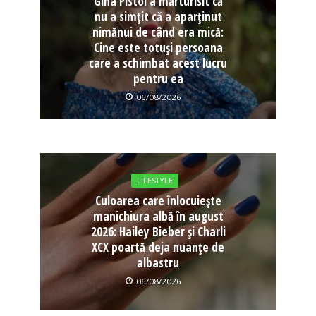
Gina Pistol a mărturisit că
nu a simțit că a aparținut
nimănui de când era mică:
Cine este totuși persoana
care a schimbat acest lucru
pentru ea
06/08/2026
LIFESTYLE
Culoarea care înlocuiește
manichiura albă în august
2026: Hailey Bieber și Charli
XCX poartă deja nuanțe de
albastru
06/08/2026