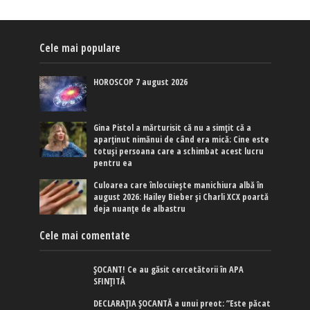
Cele mai populare
HOROSCOP 7 august 2026
Gina Pistol a mărturisit că nu a simțit că a
aparținut nimănui de când era mică: Cine este
totuși persoana care a schimbat acest lucru
pentru ea
Culoarea care înlocuiește manichiura albă în
august 2026: Hailey Bieber și Charli XCX poartă
deja nuanțe de albastru
Cele mai comentate
ȘOCANT! Ce au găsit cercetătorii în APA
SFINȚITĂ
DECLARAȚIA ȘOCANTĂ a unui preot: ”Este păcat