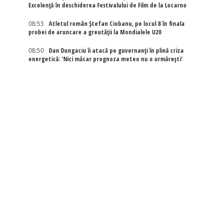
Excelenţă în deschiderea Festivalului de Film de la Locarno
08:53
Atletul român Ștefan Ciobanu, pe locul 8 în finala
probei de aruncare a greutății la Mondialele U20
08:50
Dan Dungaciu îi atacă pe guvernanți în plină criza
energetică: 'Nici măcar prognoza meteo nu o urmărești'