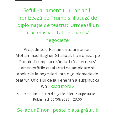
Șeful Parlamentului iranian îl
ironizează pe Trump și îl acuză de
'diplomație de teatru': 'Urmează un
atac masiv... stați, nu, vor să
negocieze'
Președintele Parlamentului iranian,
Mohammad Bagher Ghalibaf, l-a ironizat pe
Donald Trump, acuzându-l că alternează
amenințările cu atacuri de amploare și
apelurile la negocieri într-o „diplomație de
teatru”. Oficialul de la Teheran a susținut că
Wa...
Read more »
Source:
Ultimele știri din Știrile Zilei - Stiripesurse
|
Published:
06/08/2026 - 23:00
Se-adună norii peste piața grâului: