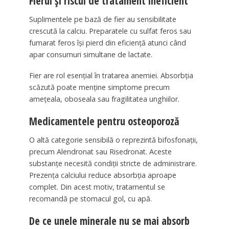
Fierul și riscul de tratament ineficient
Suplimentele pe bază de fier au sensibilitate
crescută la calciu. Preparatele cu sulfat feros sau
fumarat feros își pierd din eficiență atunci când
apar consumuri simultane de lactate.
Fier are rol esențial în tratarea anemiei. Absorbția
scăzută poate menține simptome precum
amețeala, oboseala sau fragilitatea unghiilor.
Medicamentele pentru osteoporoză
O altă categorie sensibilă o reprezintă bifosfonații,
precum Alendronat sau Risedronat. Aceste
substanțe necesită condiții stricte de administrare.
Prezența calciului reduce absorbția aproape
complet. Din acest motiv, tratamentul se
recomandă pe stomacul gol, cu apă.
De ce unele minerale nu se mai absorb