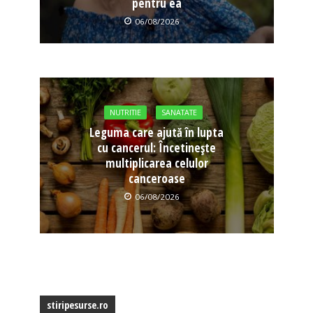
pentru ea
06/08/2026
NUTRITIE
SANATATE
Leguma care ajută în lupta
cu cancerul: Încetinește
multiplicarea celulor
canceroase
06/08/2026
stiripesurse.ro