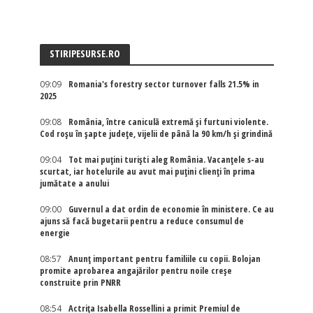
STIRIPESURSE.RO
09:09
Romania's forestry sector turnover falls 21.5% in
2025
09:08
România, între caniculă extremă și furtuni violente.
Cod roșu în șapte județe, vijelii de până la 90 km/h și grindină
09:04
Tot mai puțini turiști aleg România. Vacanțele s-au
scurtat, iar hotelurile au avut mai puțini clienți în prima
jumătate a anului
09:00
Guvernul a dat ordin de economie în ministere. Ce au
ajuns să facă bugetarii pentru a reduce consumul de
energie
08:57
Anunț important pentru familiile cu copii. Bolojan
promite aprobarea angajărilor pentru noile creșe
construite prin PNRR
08:54
Actriţa Isabella Rossellini a primit Premiul de