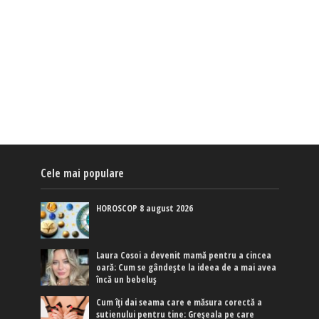
Cele mai populare
HOROSCOP 8 august 2026
Laura Cosoi a devenit mamă pentru a cincea
oară: Cum se gândește la ideea de a mai avea
încă un bebeluș
Cum îți dai seama care e măsura corectă a
sutienului pentru tine: Greșeala pe care