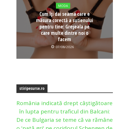
MODA
Cum îți dai seama care e
măsura corectă a sutienului
pentru tine: Greșeala pe
care multe dintre noi o
facem
07/08/2026
stiripesurse.ro
România indicată drept câștigătoare
în lupta pentru traficul din Balcani:
De ce Bulgaria se teme că va rămâne
o 'pată gri' pe coridorul Schengen de