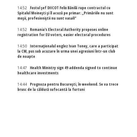
14:52
Fostul șef DIICOT Felix Bănilă rupe contractul cu
Spitalul Moinești și îl acuză pe primar: „Primăriile nu sunt
moșii, profesioniștii nu sunt vasali”
14:52
Romania's Electoral Authority proposes online
registration for EU voters, easier electoral procedures
14:50
Internaţionalul englez Ivan Toney, care a participat
la CM, pus sub acuzare în urma unei agresiuni într-un club
de noapte
14:47
Health Ministry sign 49 addenda signed to continue
healthcare investments
14:44
Prognoza pentru București, în weekend. Se va trece
brusc de la căldură sufocantă la furtuni