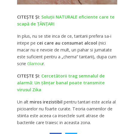
CITEȘTE ȘI:
Soluţii NATURALE eficiente care te
scapă de ȚÂNȚARI
In plus, nu se stie inca de ce, tantarii prefera sa-i
intepe pe
cei care au consumat alcool
(nici
macar nu e nevoie de mult, un pahar si jumatate
este suficient pentru a „chema” tantarii), dupa cum
scrie
Glamou
r.
CITEȘTE ȘI:
Cercetătorii trag semnalul de
alarmă: Un ţânţar banal poate transmite
virusul Zika
Un alt
miros irezistibil
pentru tantari este acela al
picioarelor nu foarte curate. Teoria oamenilor de
stiinta este aceea ca insectele sunt atrase de
bacteriile care traiesc in aceasta zona.