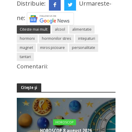
Distribuie:
Urmareste-
ne:
Citeste mai mult
alcool
alimentatie
hormoni
hormonilor stres
intepaturi
magnet
miros picioare
personalitate
tantari
Comentarii:
Citește și
HOROSCOP
HOROSCOP 8 august 2026