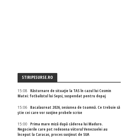
STIRIPESURSE.RO
15:08
Răsturnare de situație la TAS în cazul lui Cosmin
Matei: fotbalistul lui Sepsi, suspendat pentru dopaj
15:06
Bacalaureat 2026, sesiunea de toamnă. Ce trebuie să
știe cei care vor susține probele scrise
15:00
Prima mare miză după căderea lui Maduro.
Negocierile care pot redesena viitorul Venezuelei au
început la Caracas, proces susținut de SUA