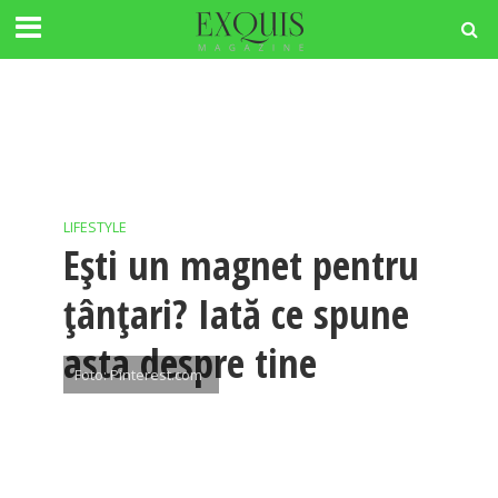
LIFESTYLE
Ești un magnet pentru
țânțari? Iată ce spune
asta despre tine
Foto: Pinterest.com