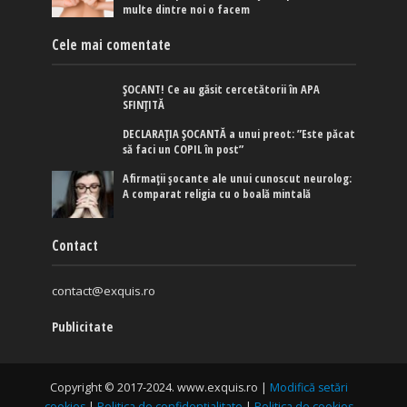
multe dintre noi o facem
Cele mai comentate
ȘOCANT! Ce au găsit cercetătorii în APA
SFINȚITĂ
DECLARAȚIA ȘOCANTĂ a unui preot: ”Este păcat
să faci un COPIL în post”
Afirmaţii şocante ale unui cunoscut neurolog:
A comparat religia cu o boală mintală
Contact
contact@exquis.ro
Publicitate
Copyright © 2017-2024. www.exquis.ro |
Modifică setări
cookies
|
Politica de confidențialitate
|
Politica de cookies