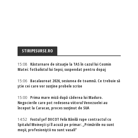
STIRIPESURSE.RO
15:08
Răsturnare de situație la TAS în cazul lui Cosmin
Matei: fotbalistul lui Sepsi, suspendat pentru dopaj
15:06
Bacalaureat 2026, sesiunea de toamnă. Ce trebuie să
știe cei care vor susține probele scrise
15:00
Prima mare miză după căderea lui Maduro.
Negocierile care pot redesena viitorul Venezuelei au
început la Caracas, proces susținut de SUA
14:52
Fostul șef DIICOT Felix Bănilă rupe contractul cu
Spitalul Moinești și îl acuză pe primar: „Primăriile nu sunt
moșii, profesioniștii nu sunt vasali”