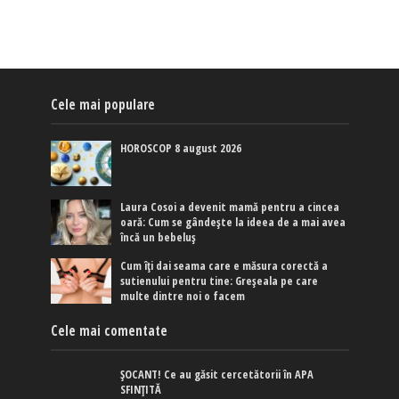
Cele mai populare
HOROSCOP 8 august 2026
Laura Cosoi a devenit mamă pentru a cincea
oară: Cum se gândește la ideea de a mai avea
încă un bebeluș
Cum îți dai seama care e măsura corectă a
sutienului pentru tine: Greșeala pe care
multe dintre noi o facem
Cele mai comentate
ȘOCANT! Ce au găsit cercetătorii în APA
SFINȚITĂ