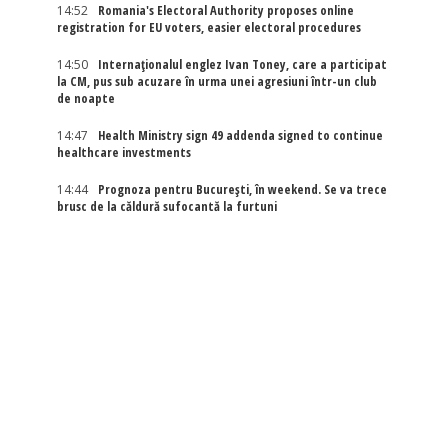
14:52
Romania's Electoral Authority proposes online
registration for EU voters, easier electoral procedures
14:50
Internaţionalul englez Ivan Toney, care a participat
la CM, pus sub acuzare în urma unei agresiuni într-un club
de noapte
14:47
Health Ministry sign 49 addenda signed to continue
healthcare investments
14:44
Prognoza pentru București, în weekend. Se va trece
brusc de la căldură sufocantă la furtuni