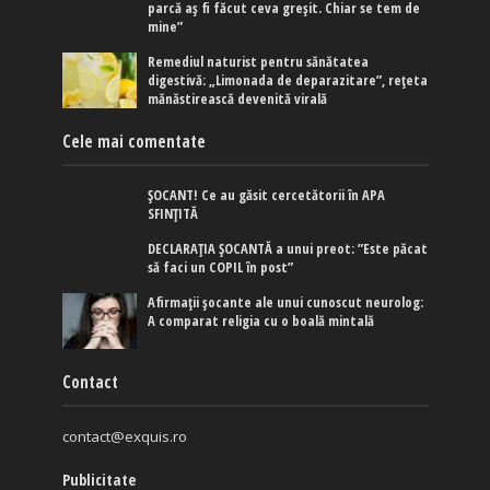
parcă aș fi făcut ceva greșit. Chiar se tem de
mine”
Remediul naturist pentru sănătatea
digestivă: „Limonada de deparazitare”, rețeta
mănăstirească devenită virală
Cele mai comentate
ȘOCANT! Ce au găsit cercetătorii în APA
SFINȚITĂ
DECLARAȚIA ȘOCANTĂ a unui preot: ”Este păcat
să faci un COPIL în post”
Afirmaţii şocante ale unui cunoscut neurolog:
A comparat religia cu o boală mintală
Contact
contact@exquis.ro
Publicitate