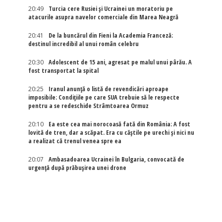
20:49
Turcia cere Rusiei și Ucrainei un moratoriu pe
atacurile asupra navelor comerciale din Marea Neagră
20:41
De la buncărul din Fieni la Academia Franceză:
destinul incredibil al unui român celebru
20:30
Adolescent de 15 ani, agresat pe malul unui pârău. A
fost transportat la spital
20:25
Iranul anunță o listă de revendicări aproape
imposibile: Condițiile pe care SUA trebuie să le respecte
pentru a se redeschide Strâmtoarea Ormuz
20:10
Ea este cea mai norocoasă fată din România: A fost
lovită de tren, dar a scăpat. Era cu căștile pe urechi și nici nu
a realizat că trenul venea spre ea
20:07
Ambasadoarea Ucrainei în Bulgaria, convocată de
urgență după prăbușirea unei drone