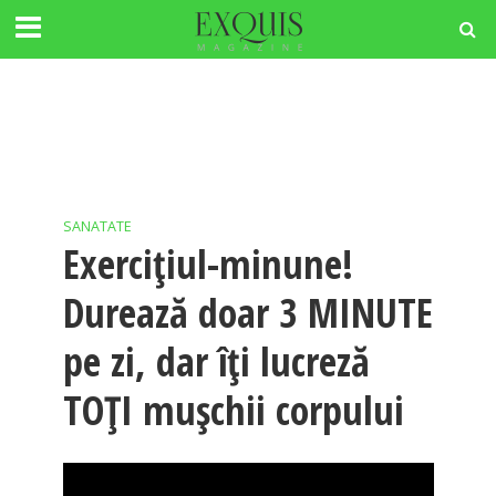
SANATATE
Exercițiul-minune!
Durează doar 3 MINUTE
pe zi, dar îți lucreză
TOȚI mușchii corpului