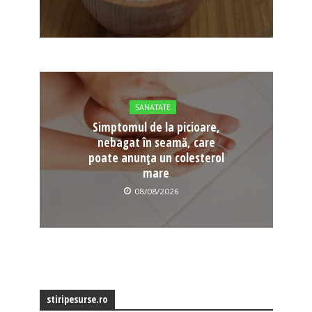
SANATATE
Simptomul de la picioare,
nebagat în seamă, care
poate anunța un colesterol
mare
08/08/2026
stiripesurse.ro