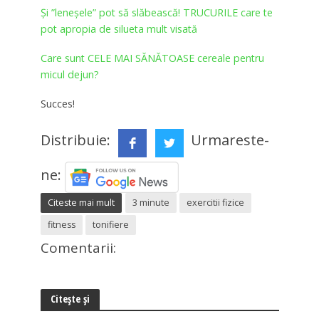
Și ”leneșele” pot să slăbească! TRUCURILE care te
pot apropia de silueta mult visată
Care sunt CELE MAI SĂNĂTOASE cereale pentru
micul dejun?
Succes!
Distribuie:
Urmareste-
ne:
Citeste mai mult
3 minute
exercitii fizice
fitness
tonifiere
Comentarii:
Citește și