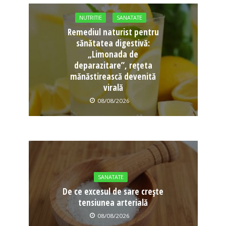
NUTRITIE
SANATATE
Remediul naturist pentru
sănătatea digestivă:
„Limonada de
deparazitare”, rețeta
mănăstirească devenită
virală
08/08/2026
SANATATE
De ce excesul de sare crește
tensiunea arterială
08/08/2026