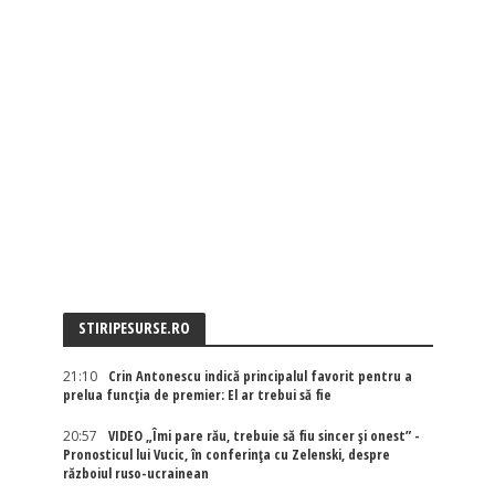
STIRIPESURSE.RO
21:10
Crin Antonescu indică principalul favorit pentru a
prelua funcția de premier: El ar trebui să fie
20:57
VIDEO „Îmi pare rău, trebuie să fiu sincer și onest” -
Pronosticul lui Vucic, în conferința cu Zelenski, despre
războiul ruso-ucrainean