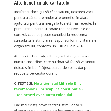
Alte beneficii ale cântatului
Indiferent dacă știi să cânți sau nu, ridicarea vocii
pentru a cânta are multe alte beneficii în afara
ajutorului pentru a merge la toaletă mai repede. În
primul rând, cântatul poate reduce nivelurile de
cortizol, ceea ce poate contribui la reducerea
stresului și la stimularea răspunsurilor imunitare ale
organismului, conform unui studiu din 2016.
Atunci când cântați, eliberați substanțe chimice
numite endorfine, care nu doar vă fac să vă simțiți
ridicat și îmbunătățesc starea de spirit, dar pot
reduce și percepția durerii.
CITEȘTE ȘI:
Nutriționistul Mihaela Bilic
recomandă: Cum scapi de constipație –
”Deblochezi evacuarea colonului”
Dar mai există ceva: cântatul stimulează și
eliberarea de oxitocină, un hormon despre care