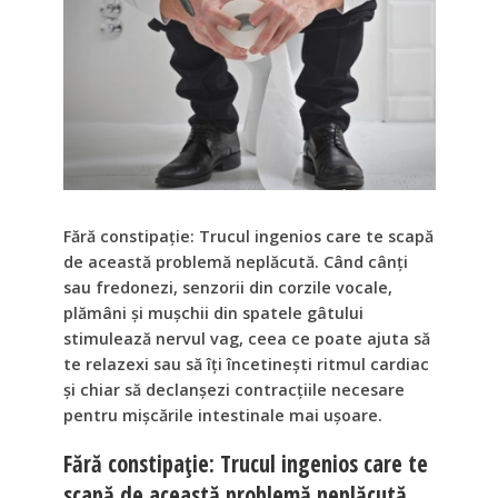
Fără constipație: Trucul ingenios care te scapă
de această problemă neplăcută. Când cânți
sau fredonezi, senzorii din corzile vocale,
plămâni și mușchii din spatele gâtului
stimulează nervul vag, ceea ce poate ajuta să
te relazexi sau să îți încetinești ritmul cardiac
și chiar să declanșezi contracțiile necesare
pentru mișcările intestinale mai ușoare.
Fără constipație: Trucul ingenios care te
scapă de această problemă neplăcută