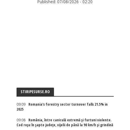
Published:
07/08/2026 - 02:20
STIRIPESURSE.RO
09:09
Romania's forestry sector turnover falls 21.5% in
2025
09:08
România, între caniculă extremă și furtuni violente.
Cod roșu în șapte județe, vijelii de până la 90 km/h și grindină