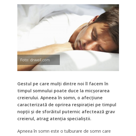
Foto: drweil.com
Gestul pe care mulți dintre noi îl facem în
timpul somnului poate duce la micșorarea
creierului. Apneea în somn, o afecțiune
caracterizată de oprirea respirației pe timpul
nopții și de sforăitul puternic afectează grav
creierul, atrag atenția specialiștii.
Apneea în somn este o tulburare de somn care