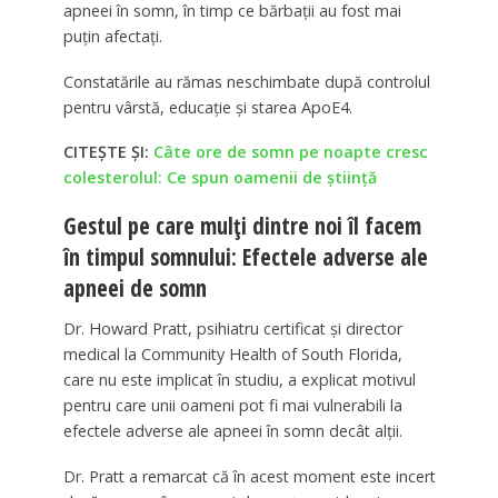
apneei în somn, în timp ce bărbații au fost mai
puțin afectați.
Constatările au rămas neschimbate după controlul
pentru vârstă, educație și starea ApoE4.
CITEȘTE ȘI:
Câte ore de somn pe noapte cresc
colesterolul: Ce spun oamenii de știință
Gestul pe care mulți dintre noi îl facem
în timpul somnului: Efectele adverse ale
apneei de somn
Dr. Howard Pratt, psihiatru certificat și director
medical la Community Health of South Florida,
care nu este implicat în studiu, a explicat motivul
pentru care unii oameni pot fi mai vulnerabili la
efectele adverse ale apneei în somn decât alții.
Dr. Pratt a remarcat că în acest moment este incert