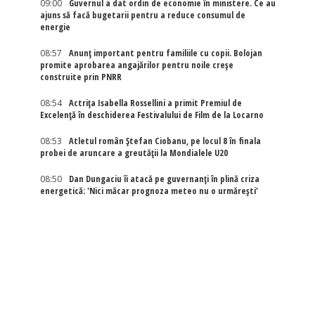
09:00
Guvernul a dat ordin de economie în ministere. Ce au
ajuns să facă bugetarii pentru a reduce consumul de
energie
08:57
Anunț important pentru familiile cu copii. Bolojan
promite aprobarea angajărilor pentru noile creșe
construite prin PNRR
08:54
Actriţa Isabella Rossellini a primit Premiul de
Excelenţă în deschiderea Festivalului de Film de la Locarno
08:53
Atletul român Ștefan Ciobanu, pe locul 8 în finala
probei de aruncare a greutății la Mondialele U20
08:50
Dan Dungaciu îi atacă pe guvernanți în plină criza
energetică: 'Nici măcar prognoza meteo nu o urmărești'