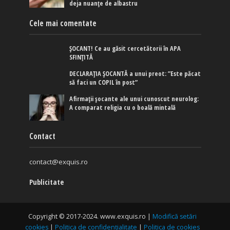
deja nuanțe de albastru
Cele mai comentate
ȘOCANT! Ce au găsit cercetătorii în APA
SFINȚITĂ
DECLARAȚIA ȘOCANTĂ a unui preot: ”Este păcat
să faci un COPIL în post”
Afirmaţii şocante ale unui cunoscut neurolog:
A comparat religia cu o boală mintală
Contact
contact@exquis.ro
Publicitate
Copyright © 2017-2024. www.exquis.ro |
Modifică setări
cookies
|
Politica de confidențialitate
|
Politica de cookies