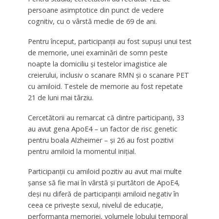
persoane asimptotice din punct de vedere
cognitiv, cu o vârstă medie de 69 de ani.
Pentru început, participanții au fost supuși unui test
de memorie, unei examinări de somn peste
noapte la domiciliu și testelor imagistice ale
creierului, inclusiv o scanare RMN și o scanare PET
cu amiloid. Testele de memorie au fost repetate
21 de luni mai târziu.
Cercetătorii au remarcat că dintre participanți, 33
au avut gena ApoE4 – un factor de risc genetic
pentru boala Alzheimer – și 26 au fost pozitivi
pentru amiloid la momentul inițial.
Participanții cu amiloid pozitiv au avut mai multe
șanse să fie mai în vârstă și purtători de ApoE4,
deși nu diferă de participanții amiloid negativ în
ceea ce privește sexul, nivelul de educație,
performanța memoriei, volumele lobului temporal