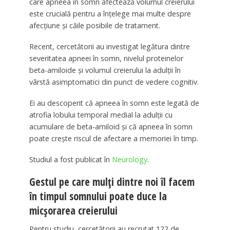
care apneea în somn afectează volumul creierului
este crucială pentru a înțelege mai multe despre
afecțiune și căile posibile de tratament.
Recent, cercetătorii au investigat legătura dintre
severitatea apneei în somn, nivelul proteinelor
beta-amiloide și volumul creierului la adulții în
vârstă asimptomatici din punct de vedere cognitiv.
Ei au descoperit că apneea în somn este legată de
atrofia lobului temporal medial la adulții cu
acumulare de beta-amiloid și că apneea în somn
poate crește riscul de afectare a memoriei în timp.
Studiul a fost publicat în
Neurology
.
Gestul pe care mulți dintre noi îl facem
în timpul somnului poate duce la
micșorarea creierului
Pentru studiu, cercetătorii au recrutat 122 de