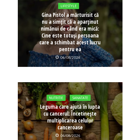
LIFESTYLE
Gina Pistol a mărturisit că
nu a simțit că a aparținut
nimănui de când era mică:
Cine este totuși persoana
care a schimbat acest lucru
pentru ea
06/08/2026
NUTRITIE
SANATATE
Leguma care ajută în lupta
cu cancerul: Încetinește
multiplicarea celulor
canceroase
06/08/2026