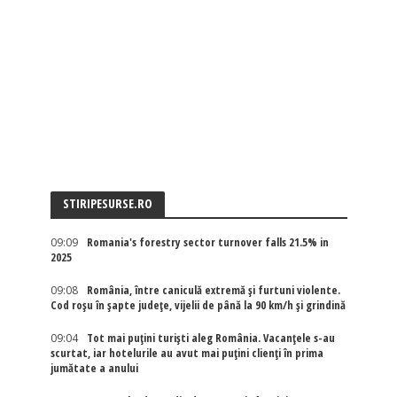
STIRIPESURSE.RO
09:09
Romania's forestry sector turnover falls 21.5% in
2025
09:08
România, între caniculă extremă și furtuni violente.
Cod roșu în șapte județe, vijelii de până la 90 km/h și grindină
09:04
Tot mai puțini turiști aleg România. Vacanțele s-au
scurtat, iar hotelurile au avut mai puțini clienți în prima
jumătate a anului