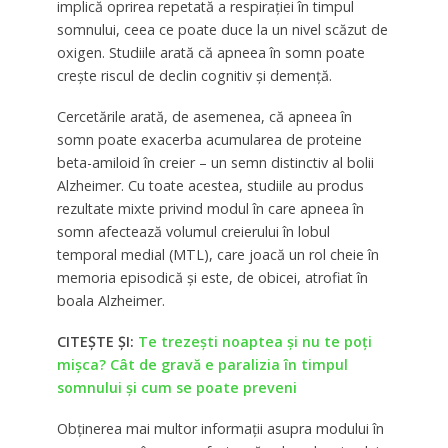
implică oprirea repetată a respirației în timpul
somnului, ceea ce poate duce la un nivel scăzut de
oxigen. Studiile arată că apneea în somn poate
crește riscul de declin cognitiv și demență.
Cercetările arată, de asemenea, că apneea în
somn poate exacerba acumularea de proteine
beta-amiloid în creier – un semn distinctiv al bolii
Alzheimer. Cu toate acestea, studiile au produs
rezultate mixte privind modul în care apneea în
somn afectează volumul creierului în lobul
temporal medial (MTL), care joacă un rol cheie în
memoria episodică și este, de obicei, atrofiat în
boala Alzheimer.
CITEȘTE ȘI:
Te trezeşti noaptea şi nu te poţi
mişca? Cât de gravă e paralizia în timpul
somnului şi cum se poate preveni
Obținerea mai multor informații asupra modului în