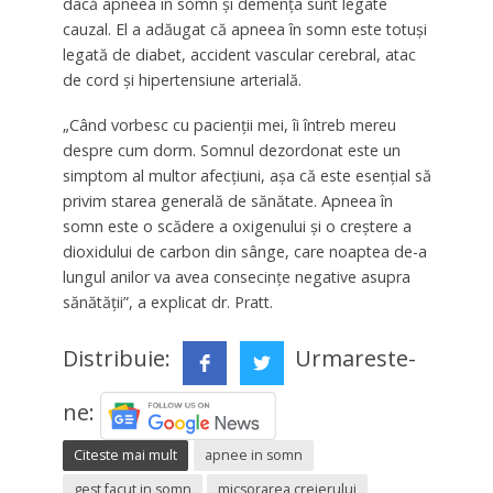
dacă apneea în somn și demența sunt legate
cauzal. El a adăugat că apneea în somn este totuși
legată de diabet, accident vascular cerebral, atac
de cord și hipertensiune arterială.
„Când vorbesc cu pacienții mei, îi întreb mereu
despre cum dorm. Somnul dezordonat este un
simptom al multor afecțiuni, așa că este esențial să
privim starea generală de sănătate. Apneea în
somn este o scădere a oxigenului și o creștere a
dioxidului de carbon din sânge, care noaptea de-a
lungul anilor va avea consecințe negative asupra
sănătății”, a explicat dr. Pratt.
Distribuie:
Urmareste-
ne:
Citeste mai mult
apnee in somn
gest facut in somn
micsorarea creierului