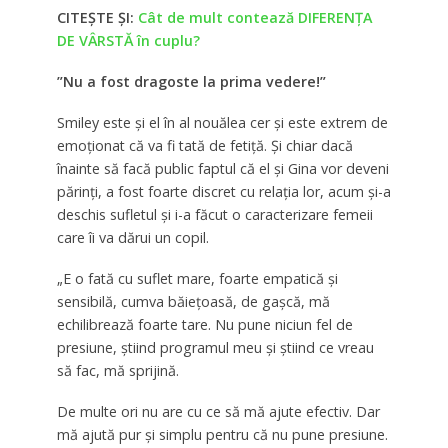
CITEȘTE ȘI:
Cât de mult contează DIFERENȚA
DE VÂRSTĂ în cuplu?
”Nu a fost dragoste la prima vedere!”
Smiley este și el în al nouălea cer și este extrem de
emoționat că va fi tată de fetiță. Și chiar dacă
înainte să facă public faptul că el și Gina vor deveni
părinți, a fost foarte discret cu relația lor, acum și-a
deschis sufletul și i-a făcut o caracterizare femeii
care îi va dărui un copil.
„E o fată cu suflet mare, foarte empatică și
sensibilă, cumva băiețoasă, de gașcă, mă
echilibrează foarte tare. Nu pune niciun fel de
presiune, știind programul meu și știind ce vreau
să fac, mă sprijină.
De multe ori nu are cu ce să mă ajute efectiv. Dar
mă ajută pur și simplu pentru că nu pune presiune.