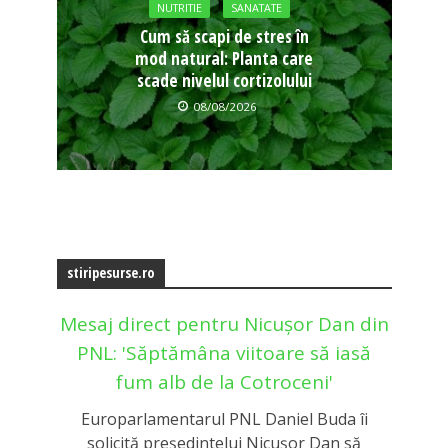
NUTRITIE
SANATATE
Cum să scapi de stres în
mod natural: Planta care
scade nivelul cortizolului
08/08/2026
stiripesurse.ro
Mesaj direct pentru Nicușor Dan din
PNL: 'Săptămâna viitoare să iasă
fum alb de la Cotroceni'
Europarlamentarul PNL Daniel Buda îi
solicită președintelui Nicușor Dan să