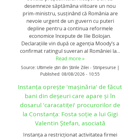
desemneze săptămâna viitoare un nou
prim-ministru, susținând că România are
nevoie urgent de un guvern cu puteri
depline pentru a continua reformele
economice începute de Ilie Bolojan.
Declarațiile vin după ce agenția Moody’s a
confirmat ratingul suveran al României la…
Read more »
Source:
Ultimele știri din Știrile Zilei - Stiripesurse
|
Published:
08/08/2026 - 10:55
Instanța oprește 'mașinăria' de făcut
bani din deșeuri care apare și în
dosarul 'caracatiței' procurorilor de
la Constanța: Fosta soție a lui Gigi
Valentin Ștefan, asociată
Instanța a restricționat activitatea firmei