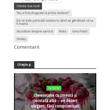
Citeste mai mult
”Nu a fost dragoste la prima vedere!”
De ce este panicată vedeta tv când se gândește că va
fi mamă
dezvăluiri despre sarcină
fetita
Gina Pistol
Smiley
Comentarii:
Citește și
NUTRITIE
Cheesecake cu zmeură și
ciocolată albă – un desert
elegant, fără compromisuri