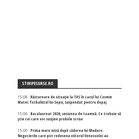
STIRIPESURSE.RO
15:08
Răsturnare de situație la TAS în cazul lui Cosmin
Matei: fotbalistul lui Sepsi, suspendat pentru dopaj
15:06
Bacalaureat 2026, sesiunea de toamnă. Ce trebuie să
știe cei care vor susține probele scrise
15:00
Prima mare miză după căderea lui Maduro.
Negocierile care pot redesena viitorul Venezuelei au