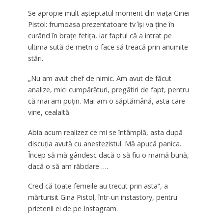
Se apropie mult așteptatul moment din viața Ginei
Pistol: frumoasa prezentatoare tv își va ține în
curând în brațe fetița, iar faptul că a intrat pe
ultima sută de metri o face să treacă prin anumite
stări.
„Nu am avut chef de nimic. Am avut de făcut
analize, mici cumpărături, pregătiri de fapt, pentru
că mai am puțin. Mai am o săptămână, asta care
vine, cealaltă.
Abia acum realizez ce mi se întâmplă, asta după
discuția avută cu anestezistul. Mă apucă panica.
Încep să mă gândesc dacă o să fiu o mamă bună,
dacă o să am răbdare ….
Cred că toate femeile au trecut prin asta”, a
mărturisit Gina Pistol, într-un instastory, pentru
prietenii ei de pe Instagram.