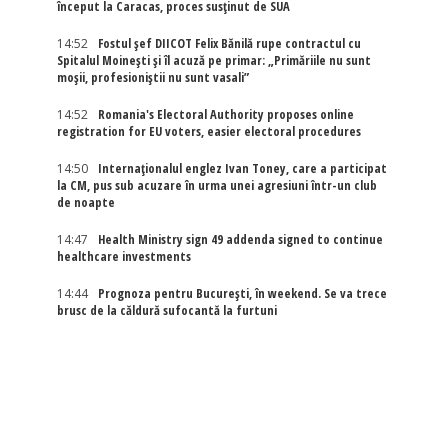
început la Caracas, proces susținut de SUA
14:52
Fostul șef DIICOT Felix Bănilă rupe contractul cu
Spitalul Moinești și îl acuză pe primar: „Primăriile nu sunt
moșii, profesioniștii nu sunt vasali”
14:52
Romania's Electoral Authority proposes online
registration for EU voters, easier electoral procedures
14:50
Internaţionalul englez Ivan Toney, care a participat
la CM, pus sub acuzare în urma unei agresiuni într-un club
de noapte
14:47
Health Ministry sign 49 addenda signed to continue
healthcare investments
14:44
Prognoza pentru București, în weekend. Se va trece
brusc de la căldură sufocantă la furtuni