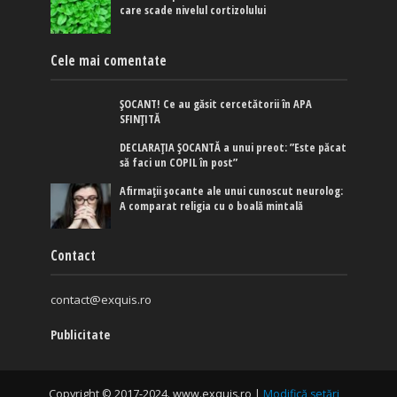
care scade nivelul cortizolului
Cele mai comentate
ȘOCANT! Ce au găsit cercetătorii în APA
SFINȚITĂ
DECLARAȚIA ȘOCANTĂ a unui preot: ”Este păcat
să faci un COPIL în post”
Afirmaţii şocante ale unui cunoscut neurolog:
A comparat religia cu o boală mintală
Contact
contact@exquis.ro
Publicitate
Copyright © 2017-2024. www.exquis.ro |
Modifică setări