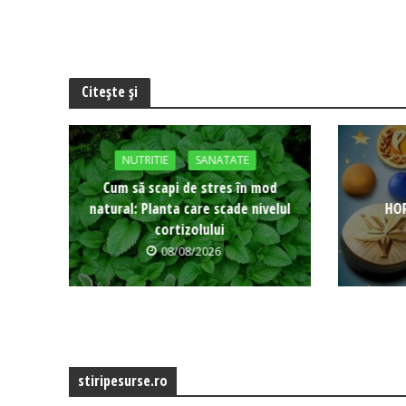
Citește și
NUTRITIE
SANATATE
Cum să scapi de stres în mod
natural: Planta care scade nivelul
HOR
cortizolului
08/08/2026
stiripesurse.ro