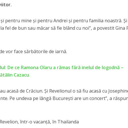
iitor.
și pentru mine și pentru Andrei și pentru familia noastră. Și
 la fel de bun sau măcar să fie blând cu noi”, a povestit Gina 
e vor face sărbătorile de iarnă.
nelul: De ce Ramona Olaru a rămas fără inelul de logodnă –
Cătălin Cazacu
tau acasă de Crăciun. Și Revelionul o să fiu acasă cu Josephin
ânte. Pe undeva pe lângă București are un concert”, a răspu
Revelion, într-o vacanță, în Thailanda