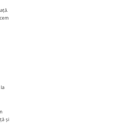
ață.
ecem
l
 la
Am
ță și