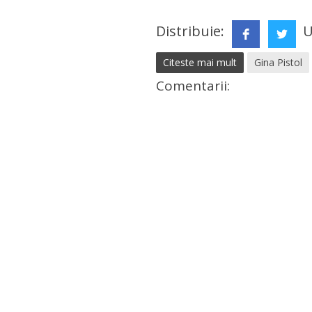
Distribuie:
U
Citeste mai mult
Gina Pistol
Comentarii: