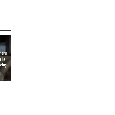
ntru
e la
eluș