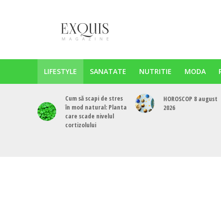
LIFESTYLE
SANATATE
NUTRITIE
MODA
Cum să scapi de stres
HOROSCOP 8 august
în mod natural: Planta
2026
care scade nivelul
cortizolului