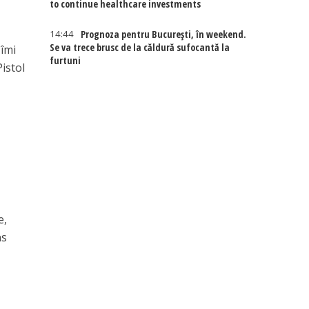
to continue healthcare investments
14:44
Prognoza pentru București, în weekend.
Se va trece brusc de la căldură sufocantă la
 îmi
furtuni
Pistol
e,
ns