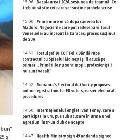
15:06
Bacalaureat 2026, sesiunea de toamnă. Ce
trebuie să știe cei care vor susține probele scrise
15:00
Prima mare miză după căderea lui
Maduro. Negocierile care pot redesena viitorul
Venezuelei au început la Caracas, proces susținut
de SUA
14:52
Fostul șef DIICOT Felix Bănilă rupe
contractul cu Spitalul Moinești și îl acuză pe
primar: „Primăriile nu sunt moșii, profesioniștii
nu sunt vasali”
14:52
Romania's Electoral Authority proposes
online registration for EU voters, easier electoral
procedures
14:50
Internaţionalul englez Ivan Toney, care a
participat la CM, pus sub acuzare în urma unei
agresiuni într-un club de noapte
e bun”
14:47
Health Ministry sign 49 addenda signed
25 și