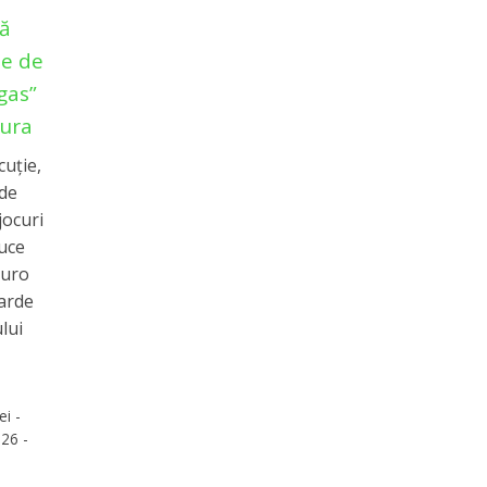
xă
le de
gas”
ura
cuție,
 de
jocuri
uce
euro
iarde
lui
ei -
26 -