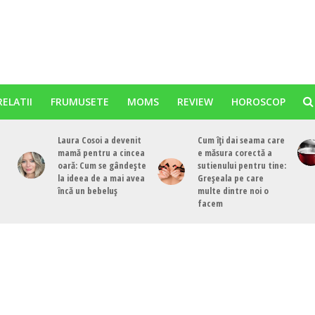
RELATII
FRUMUSETE
MOMS
REVIEW
HOROSCOP
Laura Cosoi a devenit
Cum îți dai seama care
mamă pentru a cincea
e măsura corectă a
oară: Cum se gândește
sutienului pentru tine:
la ideea de a mai avea
Greșeala pe care
încă un bebeluș
multe dintre noi o
facem