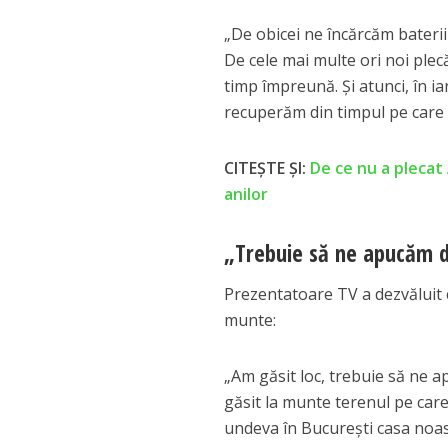
„De obicei ne încărcăm bateriil
De cele mai multe ori noi ple
timp împreună. Și atunci, în ia
recuperăm din timpul pe care 
CITEȘTE ȘI:
De ce nu a plecat
anilor
„Trebuie să ne apucăm d
Prezentatoare TV a dezvăluit că
munte:
„Am găsit loc, trebuie să ne 
găsit la munte terenul pe care
undeva în București casa noas