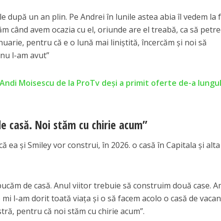
e după un an plin. Pe Andrei în lunile astea abia îl vedem la f
căm când avem ocazia cu el, oriunde are el treabă, ca să petr
nuarie, pentru că e o lună mai liniștită, încercăm și noi să
nu l-am avut”
 Andi Moisescu de la ProTv deși a primit oferte de-a lungu
e casă. Noi stăm cu chirie acum”
 ea și Smiley vor construi, în 2026. o casă în Capitala și alta
apucăm de casă. Anul viitor trebuie să construim două case. 
 mi l-am dorit toată viața și o să facem acolo o casă de vacan
tră, pentru că noi stăm cu chirie acum”.