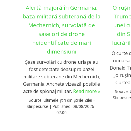
Alertă majoră în Germania:
'O ruși
baza militară subterană de la
Trump,
Mechernich, survolată de
unei c
șase ori de drone
din 
neidentificate de mari
lucrări
dimensiuni
O curte d
noua sal
Şase survolări cu drone uriașe au
Donald Tr
fost detectate deasupra bazei
„o rușin
militare subterane din Mechernich,
Curtea
Germania. Ancheta vizează posibile
acte de spionaj militar.
Read more »
Source:
Stiripesu
Source:
Ultimele știri din Știrile Zilei -
Stiripesurse
|
Published:
08/08/2026 -
07:00