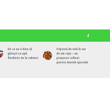
De ce nu e bine să
Friptură de vită în sos
gătești cu apă
de vin roșu – un
fierbinte de la robinet
preparat rafinat
pentru mesele speciale