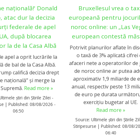
ne națională!' Donald
Bruxellesul vrea o ta
 atac dur la decizia
europeană pentru jocuri
urți federale de apel
noroc online: un „Las Ve
SUA, după blocarea
european contestă măs
lor la de la Casa Albă
Potrivit planurilor aflate în dis
o taxă de 3% aplicată cifrei
e apel a oprit lucrările la
afaceri nete a operatorilor de 
ă de bal de la Casa Albă.
de noroc online ar putea ad
ump califică decizia drept
aproximativ 1,9 miliarde de 
e națională” și merge la
anual, respectiv peste 13 mil
 Supremă.
Read more »
de euro pe durata următoru
Ultimele știri din Știrile Zilei -
exercițiu bugetar al UE.
rse
|
Published:
08/08/2026 -
Read more »
06:50
Source:
Ultimele știri din Știrile Zil
Stiripesurse
|
Published:
08/08/20
06:40