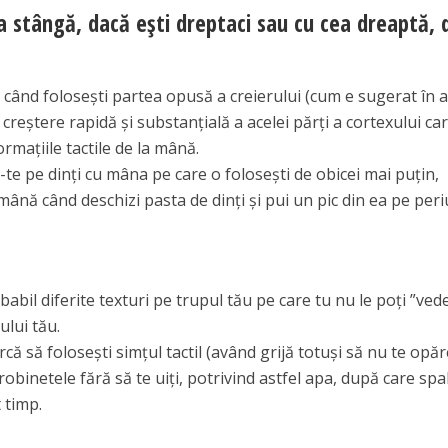
a stângă, dacă ești dreptaci sau cu cea dreaptă, 
i când folosești partea opusă a creierului (cum e sugerat în 
 creștere rapidă și substanțială a acelei părți a cortexului ca
rmațiile tactile de la mână.
te pe dinți cu mâna pe care o folosești de obicei mai puțin,
mână când deschizi pasta de dinți și pui un pic din ea pe peri
abil diferite texturi pe trupul tău pe care tu nu le poți ”ved
ului tău.
că să folosești simțul tactil (având grijă totuși să nu te opăr
 robinetele fără să te uiți, potrivind astfel apa, după care spa
t timp.