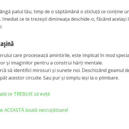
lângă patul tău, timp de o săptămână o sticluță ce conține u
. Imediat ce te trezești dimineața deschide-o, făcând același 
i.
așină
rului care procesează amintirile, este implicat în mod specia
or și imaginilor pentru a construi hărți mentale.
că să identifici mirosuri și sunete noi. Deschizând geamul de
ăt acestor circuite. Sau pur și simplu ieși la o plimbare.
ată ce TREBUIE să eviți!
ine ACEASTĂ boală necruțătoare!