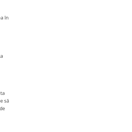
ea în
ca
uta
ie să
 de