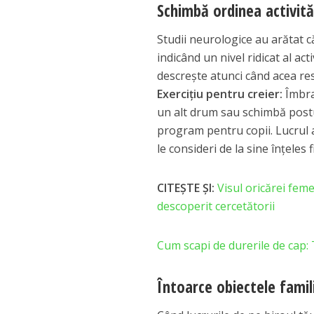
Schimbă ordinea activităț
Studii neurologice au arătat 
indicând un nivel ridicat al acti
descrește atunci când acea re
Exercițiu pentru creier:
Îmbra
un alt drum sau schimbă postul t
program pentru copii. Lucrul a
le consideri de la sine înțeles
CITEȘTE ȘI:
Visul oricărei fe
descoperit cercetătorii
Cum scapi de durerile de cap: 
Întoarce obiectele famili