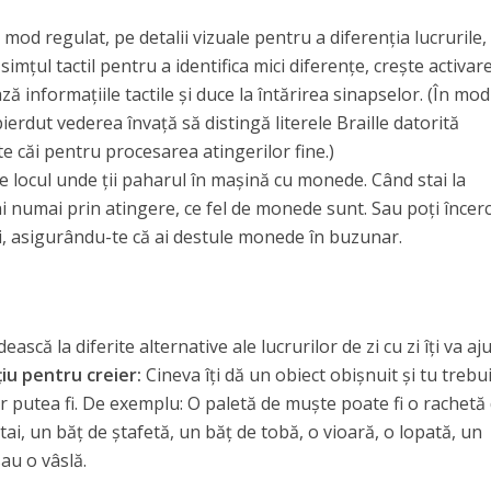
mod regulat, pe detalii vizuale pentru a diferenția lucrurile,
simțul tactil pentru a identifica mici diferențe, crește activar
ă informațiile tactile și duce la întărirea sinapselor. (În mod
ierdut vederea învață să distingă literele Braille datorită
te căi pentru procesarea atingerilor fine.)
 locul unde ții paharul în mașină cu monede. Când stai la
i numai prin atingere, ce fel de monede sunt. Sau poți încer
bi, asigurându-te că ai destule monede în buzunar.
ască la diferite alternative ale lucrurilor de zi cu zi îți va aj
țiu pentru creier:
Cineva îți dă un obiect obișnuit și tu trebu
 ar putea fi. De exemplu: O paletă de muște poate fi o rachetă
tai, un băț de ștafetă, un băț de tobă, o vioară, o lopată, un
au o vâslă.