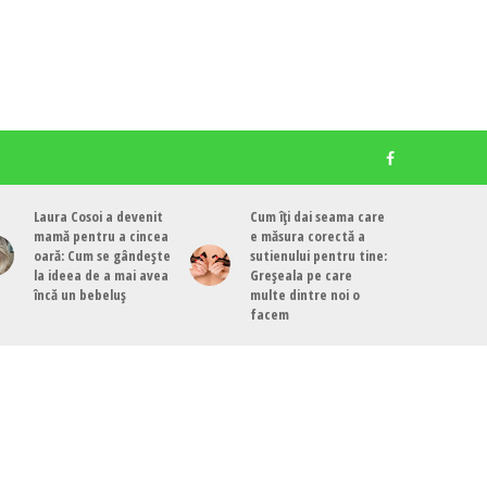
Laura Cosoi a devenit
Cum îți dai seama care
mamă pentru a cincea
e măsura corectă a
oară: Cum se gândește
sutienului pentru tine:
la ideea de a mai avea
Greșeala pe care
încă un bebeluș
multe dintre noi o
facem