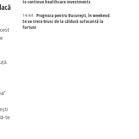
to continue healthcare investments
dacă
14:44
Prognoza pentru București, în weekend.
Se va trece brusc de la căldură sufocantă la
furtuni
acest
re
uță.
ea”
ești
lă-te