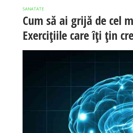
SANATATE
Cum să ai grijă de cel 
Exercițiile care îți țin cr