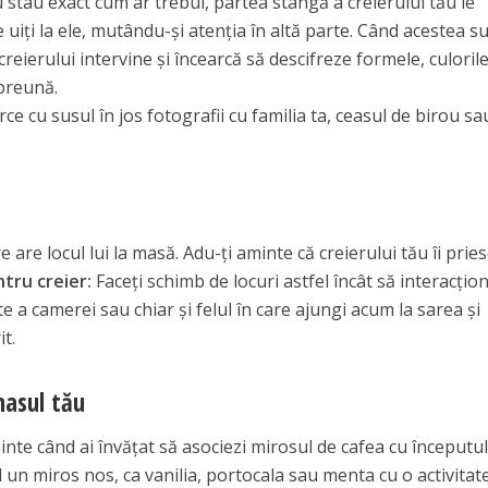
u stau exact cum ar trebui, partea stângă a creierului tău le
te uiți la ele, mutându-și atenția în altă parte. Când acestea s
creierului intervine și încearcă să descifreze formele, culorile
mpreună.
ce cu susul în jos fotografii cu familia ta, ceasul de birou sa
re are locul lui la masă. Adu-ți aminte că creierului tău îi pries
ntru creier:
Faceți schimb de locuri astfel încât să interacțio
rte a camerei sau chiar și felul în care ajungi acum la sarea și
it.
nasul tău
inte când ai învățat să asociezi mirosul de cafea cu începutu
d un miros nos, ca vanilia, portocala sau menta cu o activitate