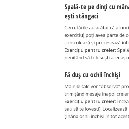
Spală-te pe dinți cu mân
ești stângaci
Cercetările au arătat că atunc
exercițiu) poți avea parte de o
controlează și procesează info
Exercițiu pentru creier:
Spală-
neuitând să folosești aceeași 
Fă duș cu ochii închiși
Mâinile tale vor ”observa” prob
trimițând mesaje înapoi creier
Exercițiu pentru creier:
Încear
sau să te lovești). Localizează
ținând ochii închiși în tot aces