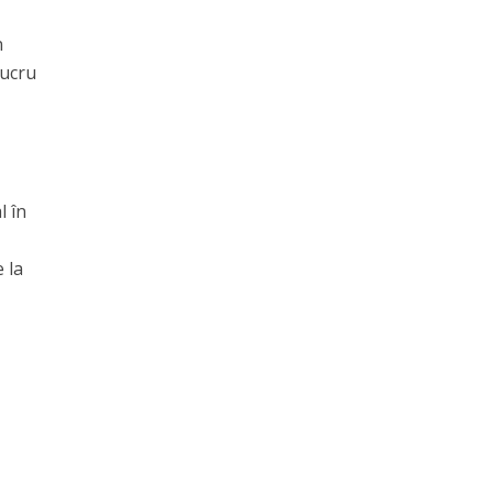
n
lucru
l în
 la