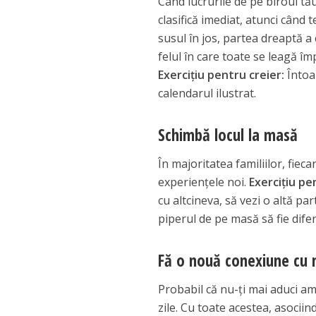
Când lucrurile de pe biroul tă
clasifică imediat, atunci când 
susul în jos, partea dreaptă a 
felul în care toate se leagă î
Exercițiu pentru creier:
Întoar
calendarul ilustrat.
Schimbă locul la masă
În majoritatea familiilor, fieca
experiențele noi.
Exercițiu pe
cu altcineva, să vezi o altă pa
piperul de pe masă să fie difer
Fă o nouă conexiune cu 
Probabil că nu-ți mai aduci am
zile. Cu toate acestea, asociin