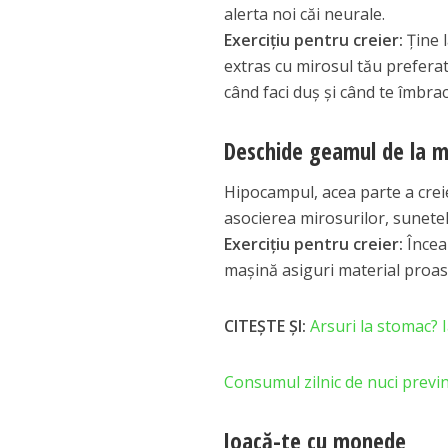
alerta noi căi neurale.
Exercițiu pentru creier:
Ține 
extras cu mirosul tău preferat
când faci duș și când te îmbrac
Deschide geamul de la m
Hipocampul, acea parte a creie
asocierea mirosurilor, sunetel
Exercițiu pentru creier:
Încear
mașină asiguri material proasp
CITEȘTE ȘI:
Arsuri la stomac? I
Consumul zilnic de nuci prev
Joacă-te cu monede