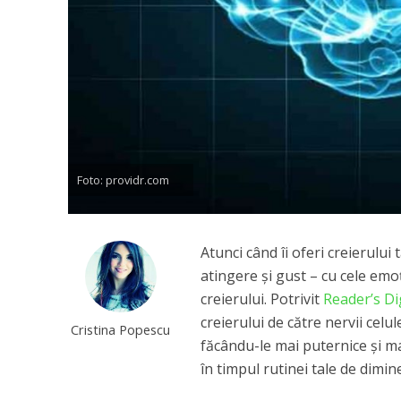
Foto: providr.com
Atunci când îi oferi creierului
atingere și gust – cu cele emoț
creierului. Potrivit
Reader’s Di
creierului de către nervii cel
Cristina Popescu
făcându-le mai puternice și mai
în timpul rutinei tale de dimin