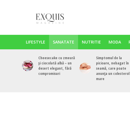
LIFESTYLE
SANATATE
NUTRITIE
MODA
Cheesecake cu zmeură
Simptomul de la
și ciocolată albă – un
picioare, nebagat în
desert elegant, fără
seamă, care poate
compromisuri
anunța un colesterol
mare