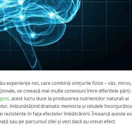
 tău experiențe noi, care combină simțurile fizice – văz, miros,
ionale, se creează mai multe conexiuni între diferitele părți 
gest
, acest lucru duce la producerea nutrienților naturali ai
ulelor, îmbunătățind dramatic memoria și celulele înconjurăto
 rezistente în fața efectelor îmbătrânirii. Încearcă aceste exe
eață sau pe parcursul zilei și vezi dacă au vreun efect.