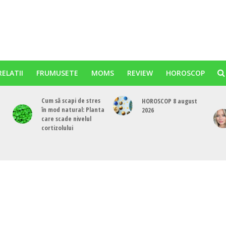
RELATII
FRUMUSETE
MOMS
REVIEW
HOROSCOP
Cum să scapi de stres
HOROSCOP 8 august
în mod natural: Planta
2026
care scade nivelul
cortizolului