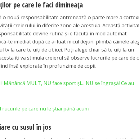
ilor pe care le faci dimineața
că o nouă responsabilitate antrenează o parte mare a cortexu
vității creierului în diferite zone ale acestuia. Această activita
sponsabilitate devine rutină și e făcută în mod automat.
că-te imediat după ce ai luat micul dejun, plimbă câinele al
v la care te uiți de obicei. Poți alege chiar să te uiți la un
cesta îți va stimula creierul să observe lucrurile pe care de 
 fiind însă explorate în profunzime de copii.
mei! Mănâncă MULT, NU face sport și… NU se îngrașă! Ce au
Trucurile pe care nu le ştiai până acum
are cu susul în jos