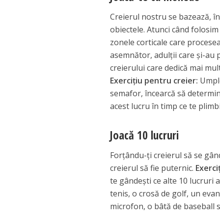
Creierul nostru se bazează, în 
obiectele. Atunci când folosim 
zonele corticale care proceseaz
asemnător, adulții care și-au p
creierului care dedică mai mul
Exercițiu pentru creier:
Umple
semafor, încearcă să determin
acest lucru în timp ce te plim
Joacă 10 lucruri
Forțându-ți creierul să se gânde
creierul să fie puternic.
Exerci
te gândești ce alte 10 lucruri
tenis, o crosă de golf, un evan
microfon, o bâtă de baseball s