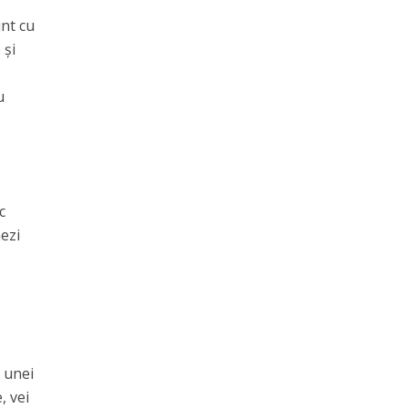
unt cu
 și
u
c
nezi
l unei
, vei