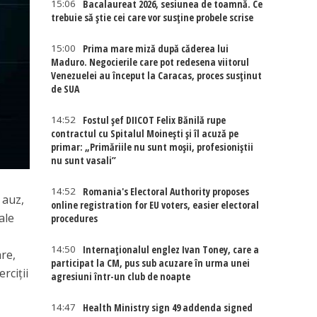
15:06
Bacalaureat 2026, sesiunea de toamnă. Ce
trebuie să știe cei care vor susține probele scrise
15:00
Prima mare miză după căderea lui
Maduro. Negocierile care pot redesena viitorul
Venezuelei au început la Caracas, proces susținut
de SUA
14:52
Fostul șef DIICOT Felix Bănilă rupe
contractul cu Spitalul Moinești și îl acuză pe
primar: „Primăriile nu sunt moșii, profesioniștii
nu sunt vasali”
14:52
Romania's Electoral Authority proposes
 auz,
online registration for EU voters, easier electoral
ale
procedures
14:50
Internaţionalul englez Ivan Toney, care a
are,
participat la CM, pus sub acuzare în urma unei
rciții
agresiuni într-un club de noapte
14:47
Health Ministry sign 49 addenda signed