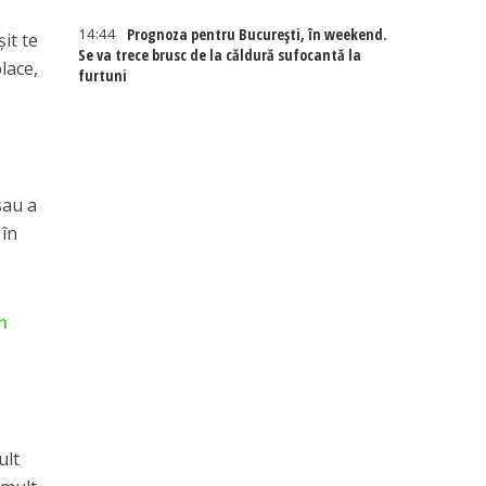
14:44
Prognoza pentru București, în weekend.
it te
Se va trece brusc de la căldură sufocantă la
place,
furtuni
sau a
 în
n
ult