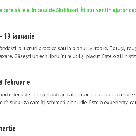
are să le ai în casă de Sărbători: Îți pot veni în ajutor dac
– 19 ianuarie
dești la lucruri practice sau la planuri viitoare. Totuși, reu
xare. Găsești un echilibru între util și plăcut. Este o zi liniști
8 februarie
porți ideea de rutină. Cauți activități noi sau oameni cu care s
mică surpriză care îți schimbă planurile. Este o experiență ca
martie