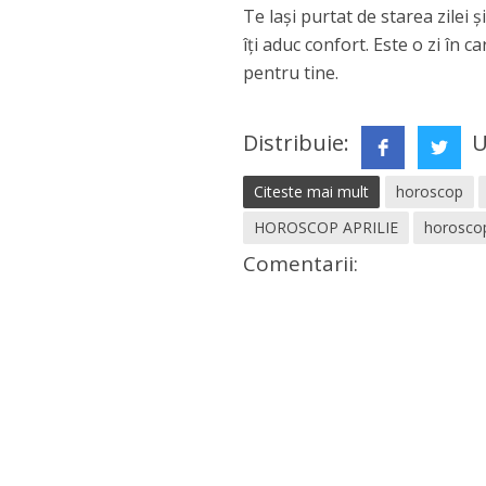
Te lași purtat de starea zilei și
îți aduc confort. Este o zi în 
pentru tine.
Distribuie:
U
Citeste mai mult
horoscop
HOROSCOP APRILIE
horoscop
Comentarii: