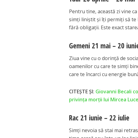
Pentru tine, această zi vine c
simți liniștit și îți permiți să t
fără obligații. Este exact star
Gemeni 21 mai – 20 iuni
Ziua vine cu o dorință de soci
oamenilor cu care te simți bine.
care te încarci cu energie bun
CITEȘTE ȘI:
Giovanni Becali c
privința morții lui Mircea Luc
Rac 21 iunie – 22 iulie
Simți nevoia să stai mai retras