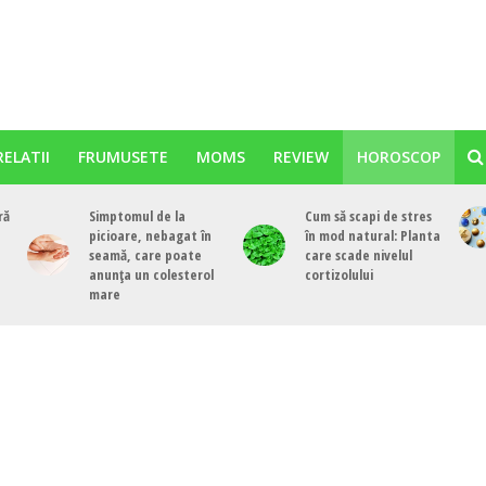
RELATII
FRUMUSETE
MOMS
REVIEW
HOROSCOP
ră
Simptomul de la
Cum să scapi de stres
picioare, nebagat în
în mod natural: Planta
seamă, care poate
care scade nivelul
anunța un colesterol
cortizolului
mare