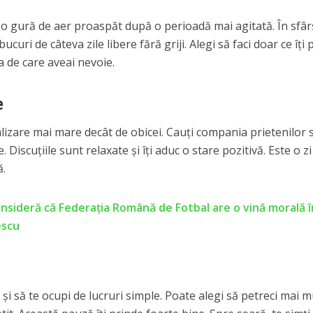
a o gură de aer proaspăt după o perioadă mai agitată. În sfârș
e bucuri de câteva zile libere fără griji. Alegi să faci doar ce îți 
ea de care aveai nevoie.
e
alizare mai mare decât de obicei. Cauți compania prietenilor 
 Discuțiile sunt relaxate și îți aduc o stare pozitivă. Este o zi
ă.
onsideră că Federația Română de Fotbal are o vină morală î
escu
 și să te ocupi de lucruri simple. Poate alegi să petreci mai m