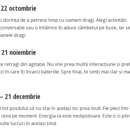
 22 octombrie
și dorința de a petrece timp cu oameni dragi. Alegi activități
O conversație sau o întâlnire îți aduce zâmbetul pe buze, iar s
oanele dragi.
 21 noiembrie
 te retragi din agitație. Nu vrei prea multă interacțiune și pre
zi în care îți încarci bateriile. Spre final, te simți mai clar și ma
 – 21 decembrie
 tot posibilul să nu stai în același loc prea mult. Fie pleci într
 ceva pe moment. Energia ta este molipsitoare. Este o zi plin
ulte lucruri în același timă.