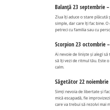
Balanță 23 septembrie –
Ziua îți aduce o stare plăcută 
simple, dar care îți fac bine. 
petreci cu familia sau cu pers
Scorpion 23 octombrie –
Ai nevoie de liniște și alegi să
să îți vezi de ritmul tău. Este o 
calm.
Săgetător 22 noiembrie
Simți nevoia de libertate și faci
mică escapadă, fie improvizezi
care va trebui să rezolvi mai m