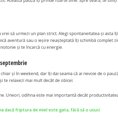
știt. Această pauză îți prinde foarte bine. Spre seară, te simți
nu vrei să urmezi un plan strict. Alegi spontaneitatea și asta îț
mică aventură sau o ieșire neașteptată îți schimbă complet zi
onotonie și te încarcă cu energie.
 septembrie
l chiar și în weekend, dar îți dai seama că ai nevoie de o pauz
și te relaxezi mai mult decât de obicei.
ne. Uneori, odihna este mai importantă decât productivitatea
a dacă friptura de miel este gata, fără să o usuci