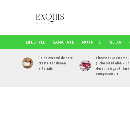
LIFESTYLE
SANATATE
NUTRITIE
MODA
De ce excesul de sare
Cheesecake cu zmeu
crește tensiunea
și ciocolată albă – un
arterială
desert elegant, fără
compromisuri