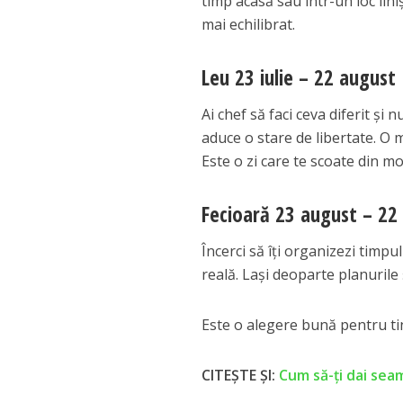
timp acasă sau într-un loc lini
mai echilibrat.
Leu 23 iulie – 22 august
Ai chef să faci ceva diferit și 
aduce o stare de libertate. O 
Este o zi care te scoate din m
Fecioară 23 august – 22
Încerci să îți organizezi timpu
reală. Lași deoparte planurile 
Este o alegere bună pentru ti
CITEȘTE ȘI:
Cum să-ți dai seam