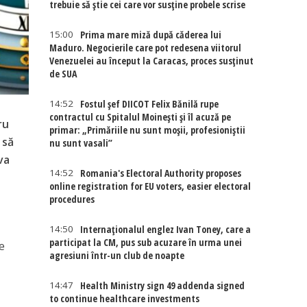
trebuie să știe cei care vor susține probele scrise
15:00
Prima mare miză după căderea lui
Maduro. Negocierile care pot redesena viitorul
Venezuelei au început la Caracas, proces susținut
de SUA
14:52
Fostul șef DIICOT Felix Bănilă rupe
contractul cu Spitalul Moinești și îl acuză pe
ru
primar: „Primăriile nu sunt moșii, profesioniștii
 să
nu sunt vasali”
va
14:52
Romania's Electoral Authority proposes
online registration for EU voters, easier electoral
procedures
14:50
Internaţionalul englez Ivan Toney, care a
participat la CM, pus sub acuzare în urma unei
te
agresiuni într-un club de noapte
14:47
Health Ministry sign 49 addenda signed
to continue healthcare investments