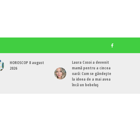
Laura Cosoi a devenit
HOROSCOP 8 august
mamă pentru a cincea
2026
oară: Cum se gândește
la ideea de a mai avea
încă un bebeluș