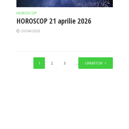
HOROSCOP
HOROSCOP 21 aprilie 2026
20/04/2026
1
2
3
…
URMĂTOR
13