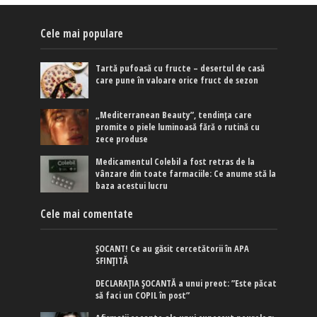
Cele mai populare
Tartă pufoasă cu fructe – desertul de casă
care pune în valoare orice fruct de sezon
„Mediterranean Beauty”, tendința care
promite o piele luminoasă fără o rutină cu
zece produse
Medicamentul Colebil a fost retras de la
vânzare din toate farmaciile: Ce anume stă la
baza acestui lucru
Cele mai comentate
ȘOCANT! Ce au găsit cercetătorii în APA
SFINȚITĂ
DECLARAȚIA ȘOCANTĂ a unui preot: ”Este păcat
să faci un COPIL în post”