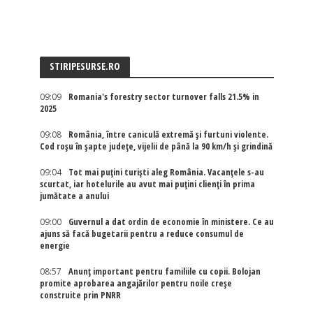
STIRIPESURSE.RO
09:09
Romania's forestry sector turnover falls 21.5% in
2025
09:08
România, între caniculă extremă și furtuni violente.
Cod roșu în șapte județe, vijelii de până la 90 km/h și grindină
09:04
Tot mai puțini turiști aleg România. Vacanțele s-au
scurtat, iar hotelurile au avut mai puțini clienți în prima
jumătate a anului
09:00
Guvernul a dat ordin de economie în ministere. Ce au
ajuns să facă bugetarii pentru a reduce consumul de
energie
08:57
Anunț important pentru familiile cu copii. Bolojan
promite aprobarea angajărilor pentru noile creșe
construite prin PNRR