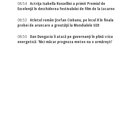
08:54
Actriţa Isabella Rossellini a primit Premiul de
Excelenţă în deschiderea Festivalului de Film de la Locarno
08:53
Atletul român Ștefan Ciobanu, pe locul 8 în finala
probei de aruncare a greutății la Mondialele U20
08:50
Dan Dungaciu îi atacă pe guvernanți în plină criza
energetică: 'Nici măcar prognoza meteo nu o urmărești'