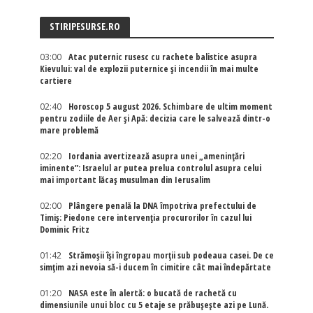
STIRIPESURSE.RO
03:00
Atac puternic rusesc cu rachete balistice asupra
Kievului: val de explozii puternice și incendii în mai multe
cartiere
02:40
Horoscop 5 august 2026. Schimbare de ultim moment
pentru zodiile de Aer și Apă: decizia care le salvează dintr-o
mare problemă
02:20
Iordania avertizează asupra unei „amenințări
iminente”: Israelul ar putea prelua controlul asupra celui
mai important lăcaș musulman din Ierusalim
02:00
Plângere penală la DNA împotriva prefectului de
Timiș: Piedone cere intervenția procurorilor în cazul lui
Dominic Fritz
01:42
Strămoșii își îngropau morții sub podeaua casei. De ce
simțim azi nevoia să-i ducem în cimitire cât mai îndepărtate
01:20
NASA este în alertă: o bucată de rachetă cu
dimensiunile unui bloc cu 5 etaje se prăbușește azi pe Lună.