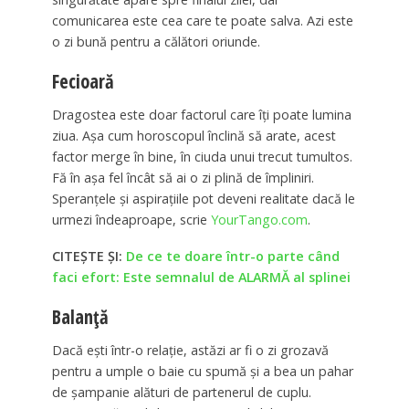
comunicarea este cea care te poate salva. Azi este
o zi bună pentru a călători oriunde.
Fecioară
Dragostea este doar factorul care îți poate lumina
ziua. Așa cum horoscopul înclină să arate, acest
factor merge în bine, în ciuda unui trecut tumultos.
Fă în așa fel încât să ai o zi plină de împliniri.
Speranțele și aspirațiile pot deveni realitate dacă le
urmezi îndeaproape, scrie
YourTango.com
.
CITEȘTE ȘI:
De ce te doare într-o parte când
faci efort: Este semnalul de ALARMĂ al splinei
Balanță
Dacă ești într-o relație, astăzi ar fi o zi grozavă
pentru a umple o baie cu spumă și a bea un pahar
de șampanie alături de partenerul de cuplu.