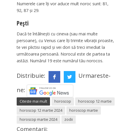
Numerele care îți vor aduce mult noroc sunt: 81,
92, 87 și 29.
Pești
Dacă te întâlnești cu cineva (sau mai multe
persoane), cu Venus care îți trimite vibrații proaste,
te vei plictisi rapid și vei dori să treci imediat la
următoarea persoană. Norocul este de partea ta
astăzi. Numărul 19 este numărul tău norocos.
Distribuie:
Urmareste-
ne:
Citeste mai mult
horoscop
horoscop 12 martie
horoscop 12 martie 2024
horoscop martie
horoscop martie 2024
zodii
Comentarii: