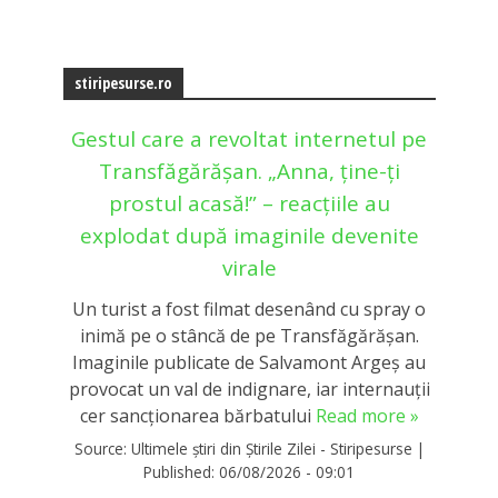
stiripesurse.ro
Gestul care a revoltat internetul pe
Transfăgărășan. „Anna, ține-ți
prostul acasă!” – reacțiile au
explodat după imaginile devenite
virale
Un turist a fost filmat desenând cu spray o
inimă pe o stâncă de pe Transfăgărășan.
Imaginile publicate de Salvamont Argeș au
provocat un val de indignare, iar internauții
cer sancționarea bărbatului
Read more »
Source:
Ultimele știri din Știrile Zilei - Stiripesurse
|
Published:
06/08/2026 - 09:01