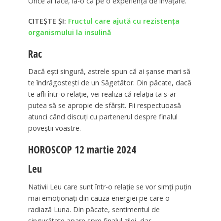
Orice ai face, ia-o ca pe o experiență de învățare.
CITEȘTE ȘI:
Fructul care ajută cu rezistența
organismului la insulină
Rac
Dacă ești singură, astrele spun că ai șanse mari să
te îndrăgostești de un Săgetător. Din păcate, dacă
te afli într-o relație, vei realiza că relația ta s-ar
putea să se apropie de sfârșit. Fii respectuoasă
atunci când discuți cu partenerul despre finalul
poveștii voastre.
HOROSCOP 12 martie 2024
Leu
Nativii Leu care sunt într-o relație se vor simți puțin
mai emoționați din cauza energiei pe care o
radiază Luna. Din păcate, sentimentul de
singurătate apare spre finalul zilei, dar