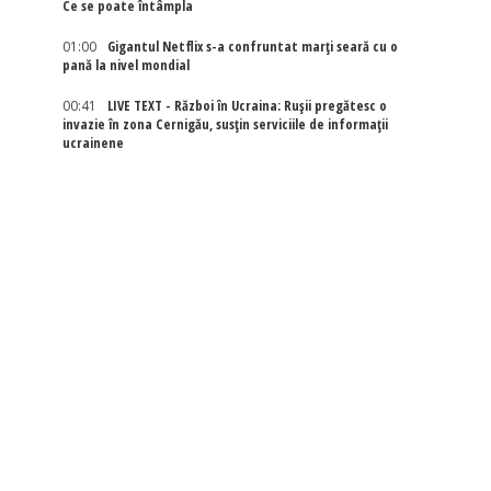
Ce se poate întâmpla
01:00
Gigantul Netflix s-a confruntat marţi seară cu o
pană la nivel mondial
00:41
LIVE TEXT - Război în Ucraina: Rușii pregătesc o
invazie în zona Cernigău, susțin serviciile de informații
ucrainene