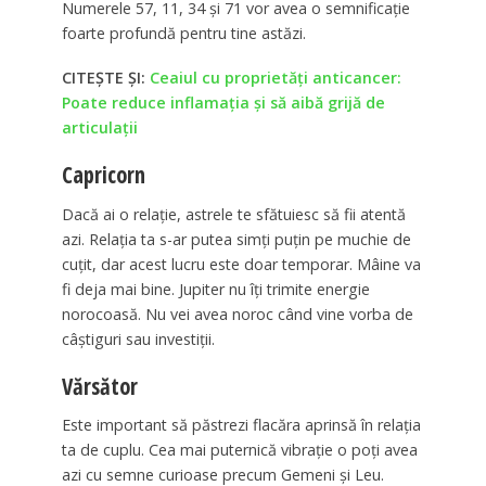
Numerele 57, 11, 34 și 71 vor avea o semnificație
foarte profundă pentru tine astăzi.
CITEȘTE ȘI:
Ceaiul cu proprietăți anticancer:
Poate reduce inflamația și să aibă grijă de
articulații
Capricorn
Dacă ai o relație, astrele te sfătuiesc să fii atentă
azi. Relația ta s-ar putea simți puțin pe muchie de
cuțit, dar acest lucru este doar temporar. Mâine va
fi deja mai bine. Jupiter nu îți trimite energie
norocoasă. Nu vei avea noroc când vine vorba de
câștiguri sau investiții.
Vărsător
Este important să păstrezi flacăra aprinsă în relația
ta de cuplu. Cea mai puternică vibrație o poți avea
azi cu semne curioase precum Gemeni și Leu.