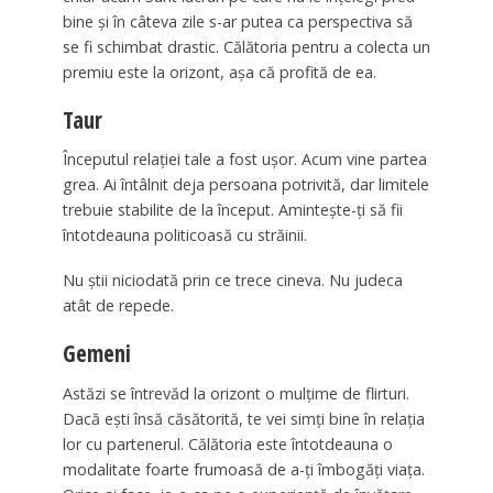
bine și în câteva zile s-ar putea ca perspectiva să
se fi schimbat drastic. Călătoria pentru a colecta un
premiu este la orizont, așa că profită de ea.
Taur
Începutul relației tale a fost ușor. Acum vine partea
grea. Ai întâlnit deja persoana potrivită, dar limitele
trebuie stabilite de la început. Amintește-ți să fii
întotdeauna politicoasă cu străinii.
Nu știi niciodată prin ce trece cineva. Nu judeca
atât de repede.
Gemeni
Astăzi se întrevăd la orizont o mulțime de flirturi.
Dacă ești însă căsătorită, te vei simți bine în relația
lor cu partenerul. Călătoria este întotdeauna o
modalitate foarte frumoasă de a-ți îmbogăți viața.