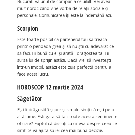
Bucurați-vă unul de compania celuilalt. Vei avea
mult noroc când vine vorba de relații sociale și
personale. Comunicarea îți este la îndemână azi.
Scorpion
Este foarte posibil ca partenerul tău să treacă
printr-o perioadă grea și să nu știi cu adevărat ce
să faci. Fii bună cu el și arată-i dragostea ta. Fii
sursa lui de sprijin astăzi. Dacă vrei să investești
într-un imobil, astăzi este ziua perfectă pentru a
face acest lucru.
HOROSCOP 12 martie 2024
Săgetător
Ești îndrăgostită și pur și simplu simți că ești pe o
altă lume. Ești gata să faci toate acesta sentimente
oficiale? Faptul că discuți cu cineva despre ceea ce
simți te va ajuta să iei cea mai bună decizie.