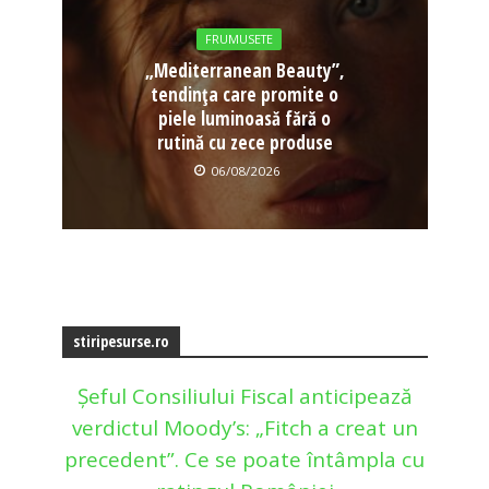
FRUMUSETE
„Mediterranean Beauty”,
tendința care promite o
piele luminoasă fără o
rutină cu zece produse
06/08/2026
stiripesurse.ro
Șeful Consiliului Fiscal anticipează
verdictul Moody’s: „Fitch a creat un
precedent”. Ce se poate întâmpla cu