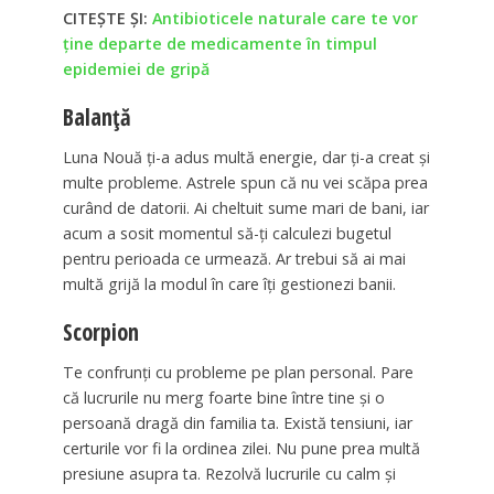
CITEȘTE ȘI:
Antibioticele naturale care te vor
ține departe de medicamente în timpul
epidemiei de gripă
Balanță
Luna Nouă ți-a adus multă energie, dar ți-a creat și
multe probleme. Astrele spun că nu vei scăpa prea
curând de datorii. Ai cheltuit sume mari de bani, iar
acum a sosit momentul să-ți calculezi bugetul
pentru perioada ce urmează. Ar trebui să ai mai
multă grijă la modul în care îți gestionezi banii.
Scorpion
Te confrunți cu probleme pe plan personal. Pare
că lucrurile nu merg foarte bine între tine și o
persoană dragă din familia ta. Există tensiuni, iar
certurile vor fi la ordinea zilei. Nu pune prea multă
presiune asupra ta. Rezolvă lucrurile cu calm și