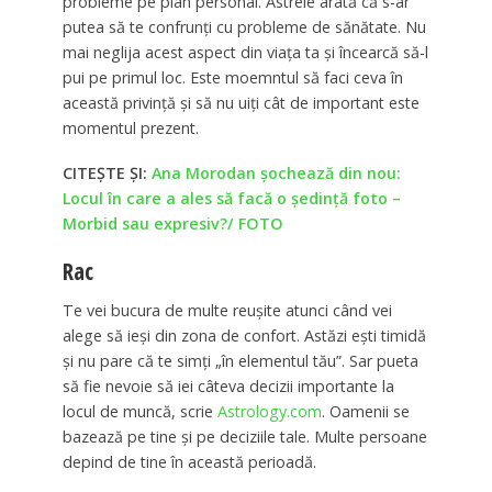
probleme pe plan personal. Astrele arată că s-ar
putea să te confrunți cu probleme de sănătate. Nu
mai neglija acest aspect din viața ta și încearcă să-l
pui pe primul loc. Este moemntul să faci ceva în
această privință și să nu uiți cât de important este
momentul prezent.
CITEȘTE ȘI:
Ana Morodan șochează din nou:
Locul în care a ales să facă o ședință foto –
Morbid sau expresiv?/ FOTO
Rac
Te vei bucura de multe reușite atunci când vei
alege să ieși din zona de confort. Astăzi ești timidă
și nu pare că te simți „în elementul tău”. Sar pueta
să fie nevoie să iei câteva decizii importante la
locul de muncă, scrie
Astrology.com
. Oamenii se
bazează pe tine și pe deciziile tale. Multe persoane
depind de tine în această perioadă.