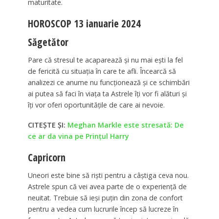
maturitate.
HOROSCOP 13 ianuarie 2024
Săgetător
Pare că stresul te acaparează și nu mai ești la fel
de fericită cu situația în care te afli. Încearcă să
analizezi ce anume nu funcționează și ce schimbări
ai putea să faci în viața ta Astrele îți vor fi alături și
îți vor oferi oportunitățile de care ai nevoie.
CITEȘTE ȘI:
Meghan Markle este stresată: De
ce ar da vina pe Prințul Harry
Capricorn
Uneori este bine să riști pentru a câștiga ceva nou.
Astrele spun că vei avea parte de o experiență de
neuitat. Trebuie să ieși puțin din zona de confort
pentru a vedea cum lucrurile încep să lucreze în