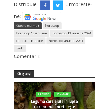
Distribuie:
Urmareste-
ne:
Citeste mai mult
horoscop
horoscop 13 ianuarie
horoscop 13 ianuarie 2024
Horoscop ianuarie
horoscop ianuarie 2024
zodii
Comentarii:
Citește și
NUTRITIE
SANATATE
Leguma care ajută în lupta
cu cancerul: Încetinește