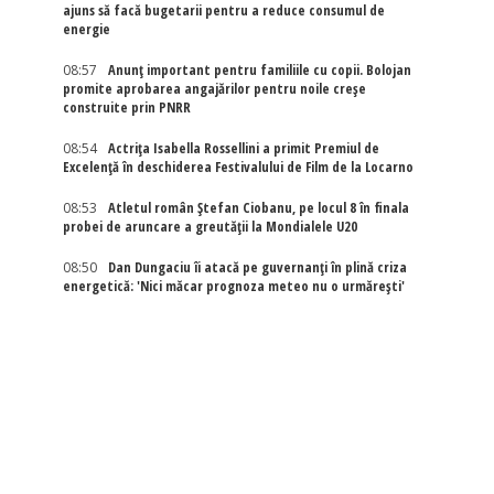
ajuns să facă bugetarii pentru a reduce consumul de
energie
08:57
Anunț important pentru familiile cu copii. Bolojan
promite aprobarea angajărilor pentru noile creșe
construite prin PNRR
08:54
Actriţa Isabella Rossellini a primit Premiul de
Excelenţă în deschiderea Festivalului de Film de la Locarno
08:53
Atletul român Ștefan Ciobanu, pe locul 8 în finala
probei de aruncare a greutății la Mondialele U20
08:50
Dan Dungaciu îi atacă pe guvernanți în plină criza
energetică: 'Nici măcar prognoza meteo nu o urmărești'