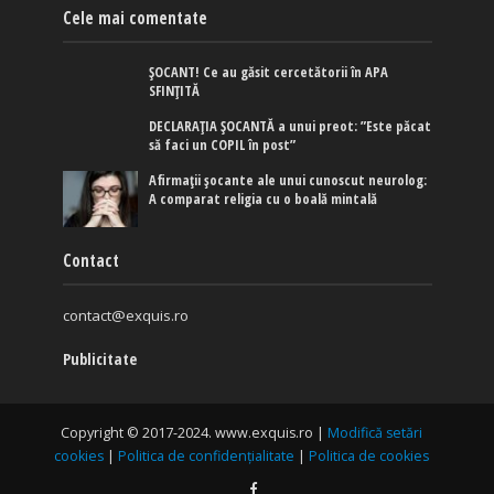
Cele mai comentate
ȘOCANT! Ce au găsit cercetătorii în APA
SFINȚITĂ
DECLARAȚIA ȘOCANTĂ a unui preot: ”Este păcat
să faci un COPIL în post”
Afirmaţii şocante ale unui cunoscut neurolog:
A comparat religia cu o boală mintală
Contact
contact@exquis.ro
Publicitate
Copyright © 2017-2024. www.exquis.ro |
Modifică setări
cookies
|
Politica de confidențialitate
|
Politica de cookies