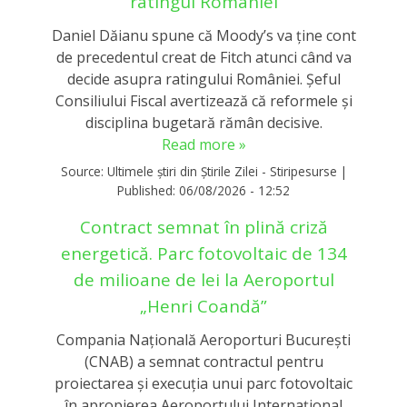
ratingul României
Daniel Dăianu spune că Moody’s va ține cont
de precedentul creat de Fitch atunci când va
decide asupra ratingului României. Șeful
Consiliului Fiscal avertizează că reformele și
disciplina bugetară rămân decisive.
Read more »
Source:
Ultimele știri din Știrile Zilei - Stiripesurse
|
Published:
06/08/2026 - 12:52
Contract semnat în plină criză
energetică. Parc fotovoltaic de 134
de milioane de lei la Aeroportul
„Henri Coandă”
Compania Națională Aeroporturi București
(CNAB) a semnat contractul pentru
proiectarea și execuția unui parc fotovoltaic
în apropierea Aeroportului Internațional