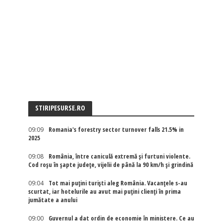
STIRIPESURSE.RO
09:09
Romania's forestry sector turnover falls 21.5% in
2025
09:08
România, între caniculă extremă și furtuni violente.
Cod roșu în șapte județe, vijelii de până la 90 km/h și grindină
09:04
Tot mai puțini turiști aleg România. Vacanțele s-au
scurtat, iar hotelurile au avut mai puțini clienți în prima
jumătate a anului
09:00
Guvernul a dat ordin de economie în ministere. Ce au