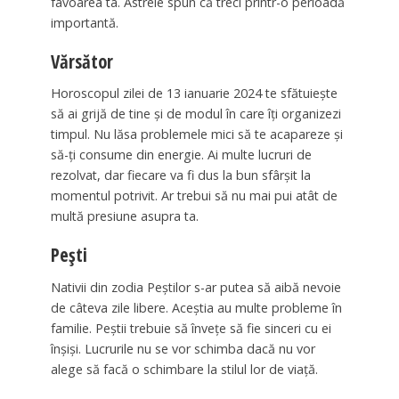
favoarea ta. Astrele spun că treci printr-o perioadă
importantă.
Vărsător
Horoscopul zilei de 13 ianuarie 2024 te sfătuiește
să ai grijă de tine și de modul în care îți organizezi
timpul. Nu lăsa problemele mici să te acapareze și
să-ți consume din energie. Ai multe lucruri de
rezolvat, dar fiecare va fi dus la bun sfârșit la
momentul potrivit. Ar trebui să nu mai pui atât de
multă presiune asupra ta.
Pești
Nativii din zodia Peștilor s-ar putea să aibă nevoie
de câteva zile libere. Aceștia au multe probleme în
familie. Peștii trebuie să învețe să fie sinceri cu ei
înșiși. Lucrurile nu se vor schimba dacă nu vor
alege să facă o schimbare la stilul lor de viață.