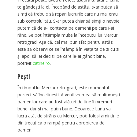
te gândești la el. Începând de astăzi, s-ar putea să
simți că trebuie să repari lucrurile care nu mai erau
sub controlul tău. S-ar putea chiar să simți o nevoie
puternică de a-i contacta pe oamenii pe care i-ai
rănit. Se pot întâmpla multe la începutul lui Mercur
retrograd. Așa că, cel mai bun sfat pentru astăzi
este să observi ce se întâmplă în viața ta de zi cu zi
și apoi să iei decizii pe care le-ai gândit bine,
potrivit
catine.ro
.
Pești
În timpul lui Mercur retrograd, este momentul
perfect să încetinești. A venit vremea să mulțumești
oamenilor care au fost alături de tine în vremuri
bune, dar și mai puțin bune. Deoarece Luna va
lucra atât de strâns cu Mercur, poți folosi amintirile
din trecut ca o rampă pentru apropierea de
oameni.