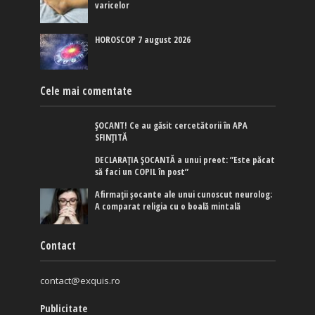
varicelor
HOROSCOP 7 august 2026
Cele mai comentate
ȘOCANT! Ce au găsit cercetătorii în APA
SFINȚITĂ
DECLARAȚIA ȘOCANTĂ a unui preot: ”Este păcat
să faci un COPIL în post”
Afirmaţii şocante ale unui cunoscut neurolog:
A comparat religia cu o boală mintală
Contact
contact@exquis.ro
Publicitate