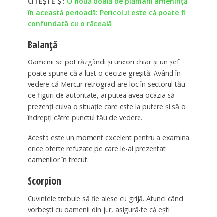
CITEȘTE ȘI:
O nouă boală de plămâni amenință
în această perioadă: Pericolul este că poate fi
confundată cu o răceală
Balanță
Oamenii se pot răzgândi și uneori chiar și un șef
poate spune că a luat o decizie greșită. Având în
vedere că Mercur retrograd are loc în sectorul tău
de figuri de autoritate, ai putea avea ocazia să
prezenți cuiva o situație care este la putere și să o
îndrepți către punctul tău de vedere.
Acesta este un moment excelent pentru a examina
orice oferte refuzate pe care le-ai prezentat
oamenilor în trecut.
Scorpion
Cuvintele trebuie să fie alese cu grijă. Atunci când
vorbești cu oamenii din jur, asigură-te că ești