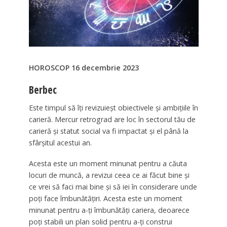
HOROSCOP 16 decembrie 2023
Berbec
Este timpul să îți revizuieșt obiectivele și ambițiile în
carieră. Mercur retrograd are loc în sectorul tău de
carieră și statut social va fi impactat și el până la
sfârșitul acestui an.
Acesta este un moment minunat pentru a căuta
locuri de muncă, a revizui ceea ce ai făcut bine și
ce vrei să faci mai bine și să iei în considerare unde
poți face îmbunătățiri. Acesta este un moment
minunat pentru a-ți îmbunătăți cariera, deoarece
poți stabili un plan solid pentru a-ți construi