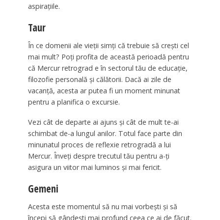
aspirațiile.
Taur
În ce domenii ale vieții simți că trebuie să crești cel
mai mult? Poți profita de această perioadă pentru
că Mercur retrograd e în sectorul tău de educație,
filozofie personală și călătorii. Dacă ai zile de
vacanță, acesta ar putea fi un moment minunat
pentru a planifica o excursie.
Vezi cât de departe ai ajuns și cât de mult te-ai
schimbat de-a lungul anilor. Totul face parte din
minunatul proces de reflexie retrogradă a lui
Mercur. Înveți despre trecutul tău pentru a-ți
asigura un viitor mai luminos și mai fericit.
Gemeni
Acesta este momentul să nu mai vorbești și să
începi să gândești mai profund ceea ce ai de făcut.