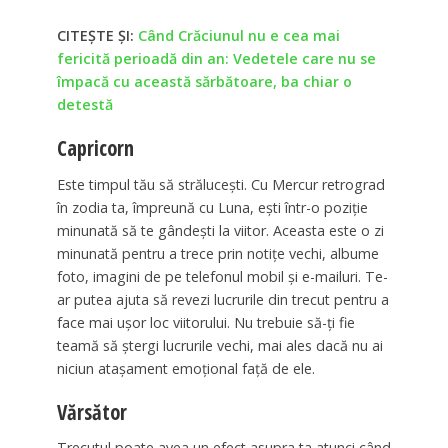
CITEȘTE ȘI:
Când Crăciunul nu e cea mai
fericită perioadă din an: Vedetele care nu se
împacă cu această sărbătoare, ba chiar o
detestă
Capricorn
Este timpul tău să strălucești. Cu Mercur retrograd
în zodia ta, împreună cu Luna, ești într-o poziție
minunată să te gândești la viitor. Aceasta este o zi
minunată pentru a trece prin notițe vechi, albume
foto, imagini de pe telefonul mobil și e-mailuri. Te-
ar putea ajuta să revezi lucrurile din trecut pentru a
face mai ușor loc viitorului. Nu trebuie să-ți fie
teamă să ștergi lucrurile vechi, mai ales dacă nu ai
niciun atașament emoțional față de ele.
Vărsător
Trecutul poate avea un efect asupra ta atunci când