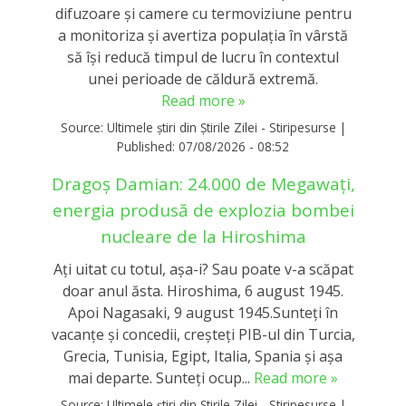
difuzoare și camere cu termoviziune pentru
a monitoriza și avertiza populația în vârstă
să își reducă timpul de lucru în contextul
unei perioade de căldură extremă.
Read more »
Source:
Ultimele știri din Știrile Zilei - Stiripesurse
|
Published:
07/08/2026 - 08:52
Dragoș Damian: 24.000 de Megawați,
energia produsă de explozia bombei
nucleare de la Hiroshima
Ați uitat cu totul, așa-i? Sau poate v-a scăpat
doar anul ăsta. Hiroshima, 6 august 1945.
Apoi Nagasaki, 9 august 1945.Sunteți în
vacanțe și concedii, creșteți PIB-ul din Turcia,
Grecia, Tunisia, Egipt, Italia, Spania și așa
mai departe. Sunteți ocup...
Read more »
Source:
Ultimele știri din Știrile Zilei - Stiripesurse
|