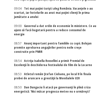
09:04
Tot mai puțini turiști aleg România. Vacanțele s-au
scurtat, iar hotelurile au avut mai puțini clienți în prima
jumătate a anului
09:00
Guvernul a dat ordin de economie în ministere. Ce au
ajuns să facă bugetarii pentru a reduce consumul de
energie
08:57
Anunț important pentru familiile cu copii. Bolojan
promite aprobarea angajărilor pentru noile creșe
construite prin PNRR
08:54
Actriţa Isabella Rossellini a primit Premiul de
Excelenţă în deschiderea Festivalului de Film de la Locarno
08:53
Atletul român Ștefan Ciobanu, pe locul 8 în finala
probei de aruncare a greutății la Mondialele U20
08:50
Dan Dungaciu îi atacă pe guvernanți în plină criza
energetică: 'Nici măcar prognoza meteo nu o urmărești'