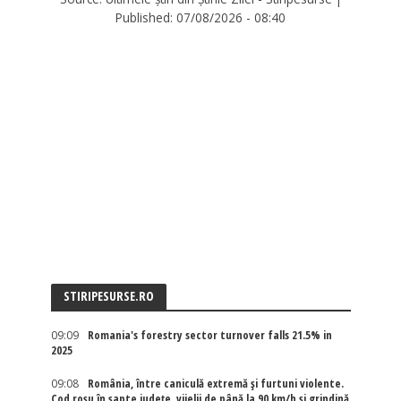
Published:
07/08/2026 - 08:40
STIRIPESURSE.RO
09:09
Romania's forestry sector turnover falls 21.5% in
2025
09:08
România, între caniculă extremă și furtuni violente.
Cod roșu în șapte județe, vijelii de până la 90 km/h și grindină