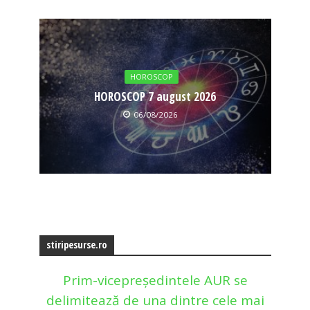
HOROSCOP
HOROSCOP 7 august 2026
06/08/2026
stiripesurse.ro
Prim-vicepreședintele AUR se
delimitează de una dintre cele mai