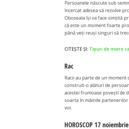
Persoanele născute sub semnu
încercat adesea să rezolve pr
Oboseala își va face simțită pr
că este un moment foarte pros
până veți reuși singuri să trec
CITEȘTE ȘI:
Tipuri de miere c
Rac
Racii au parte de un moment de 
construit-o alături de persoan
acestei frumoase povești de dr
soarta în mâinile partenerilor
voi.
HOROSCOP 17 noiembrie