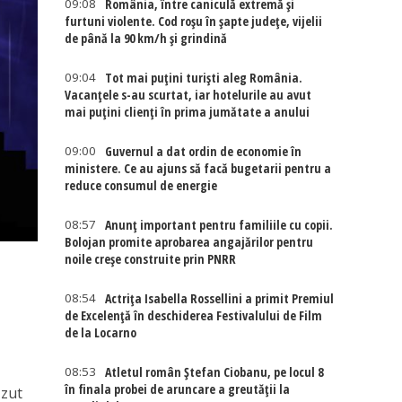
09:08
România, între caniculă extremă și
furtuni violente. Cod roșu în șapte județe, vijelii
de până la 90 km/h și grindină
09:04
Tot mai puțini turiști aleg România.
Vacanțele s-au scurtat, iar hotelurile au avut
mai puțini clienți în prima jumătate a anului
09:00
Guvernul a dat ordin de economie în
ministere. Ce au ajuns să facă bugetarii pentru a
reduce consumul de energie
08:57
Anunț important pentru familiile cu copii.
Bolojan promite aprobarea angajărilor pentru
noile creșe construite prin PNRR
08:54
Actriţa Isabella Rossellini a primit Premiul
de Excelenţă în deschiderea Festivalului de Film
de la Locarno
08:53
Atletul român Ștefan Ciobanu, pe locul 8
în finala probei de aruncare a greutății la
ăzut