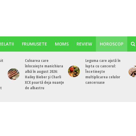
RELATII
FRUMUSETE
MOMS
REVIEW
HOROSCOP
sit
Culoarea care
Leguma care ajută în
înlocuiește manichiura
lupta cu cancerul:
albă în august 2026:
Încetinește
Hailey Bieber și Charli
multiplicarea celulor
XCX poartă deja nuanțe
canceroase
st
de albastru