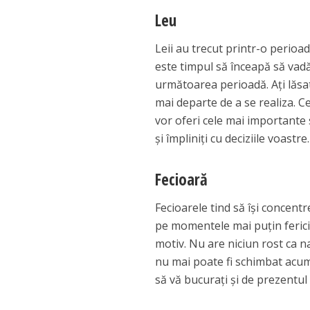
Leu
Leii au trecut printr-o perioad
este timpul să înceapă să vadă 
următoarea perioadă. Ați lăsat 
mai departe de a se realiza. C
vor oferi cele mai importante sf
și împliniți cu deciziile voastre.
Fecioară
Fecioarele tind să își concentr
pe momentele mai puțin fericit
motiv. Nu are niciun rost ca n
nu mai poate fi schimbat acum, 
să vă bucurați și de prezentul p