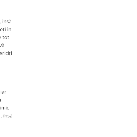
, însă
eți în
e tot
 vă
riciți
iar
n
nimic
, însă