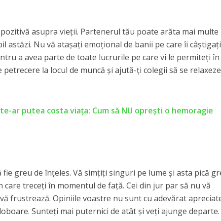
 pozitivă asupra vieții. Partenerul tău poate arăta mai multe
il astăzi. Nu vă atașați emoțional de banii pe care îi câștigați
tru a avea parte de toate lucrurile pe care vi le permiteți în
e petrecere la locul de muncă și ajută-ți colegii să se relaxeze
te-ar putea costa viața: Cum să NU oprești o hemoragie
ă fie greu de înțeles. Vă simțiți singuri pe lume și asta pică g
in care treceți în momentul de față. Cei din jur par să nu vă
vă frustrează. Opiniile voastre nu sunt cu adevărat apreciat
doboare. Sunteți mai puternici de atât și veți ajunge departe.