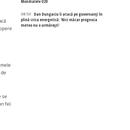
Mondialele U20
08:50
Dan Dungaciu îi atacă pe guvernanți în
plină criza energetică: 'Nici măcar prognoza
acă
meteo nu o urmărești'
copere
emele
e de
e se
n fel.