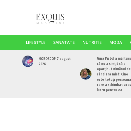
LIFESTYLE
SANATATE
NUTRITIE
MODA
Gina Pistol a mărturi
HOROSCOP 7 august
că nu a simțit că a
2026
aparținut nimănui de
când era mică: Cine
este totuși persoana
care a schimbat ace
lucru pentru ea