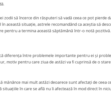
dă.
tei zodii să încerce din răsputeri să vadă ceea ce pot pierde d
al în această situație, astrele recomandând ca aceștia să des
re pentru a termina această săptămână într-o notă pozitivă.
facă diferența între problemele importante pentru ei și probl
 jur, motiv pentru care ziua de astăzi va fi cuprinsă de o star
e să mănânce mai mult astăzi deoarece sunt afectați de ceea c
 situațiile în care se află nu îi afectează în mod direct în niciu