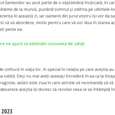
l Gemenilor au avut parte de o săptămână încărcată, în ca
obleme de la muncă, punând somnul și odihna pe ultimele loc
ezența în această zi, iar oamenii din jurul vostru își vor da 
t să vă abordeze, motiv pentru care vă vor lăsa în starea a
eți peste ea.
are ne ajută să eliminăm consumul de zahăr
cotitură în viața lor, în special în relația pe care aceștia au
a iubită. Deși nu mai aveți aceeași încredere în ea ca la înce
agoste, astăzi este ziua în care astrele vă recomandă să vă 
 deoarece aceștia își doresc să rezolve ceea ce se întâmplă în
 2023