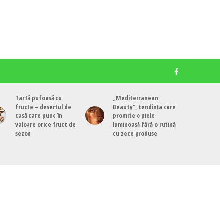
Tartă pufoasă cu
„Mediterranean
fructe – desertul de
Beauty”, tendința care
casă care pune în
promite o piele
valoare orice fruct de
luminoasă fără o rutină
sezon
cu zece produse