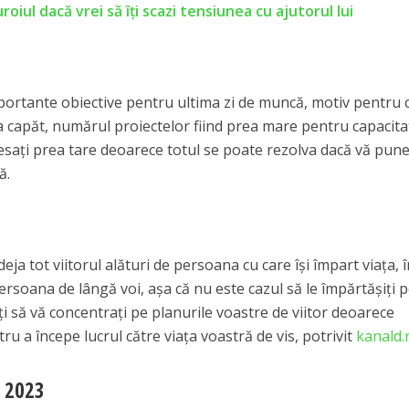
iul dacă vrei să îți scazi tensiunea cu ajutorul lui
mportante obiective pentru ultima zi de muncă, motiv pentru 
la capăt, numărul proiectelor fiind prea mare pentru capacit
esați prea tare deoarece totul se poate rezolva dacă vă pune
ă.
deja tot viitorul alături de persoana cu care își împart viața, 
ersoana de lângă voi, așa că nu este cazul să le împărtășiți 
ți să vă concentrați pe planurile voastre de viitor deoarece
ru a începe lucrul către viața voastră de vis, potrivit
kanald.
 2023