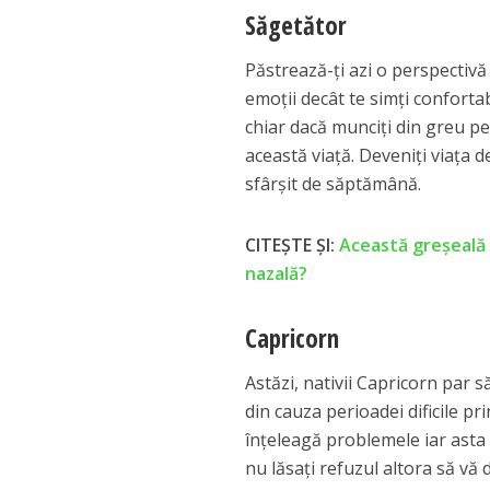
Săgetător
Păstrează-ți azi o perspectivă
emoții decât te simți confortab
chiar dacă munciți din greu pen
această viață. Deveniți viața d
sfârșit de săptămână.
CITEȘTE ȘI:
Această greșeală 
nazală?
Capricorn
Astăzi, nativii Capricorn par s
din cauza perioadei dificile pr
înțeleagă problemele iar asta 
nu lăsați refuzul altora să vă 