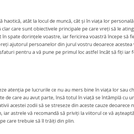
ă haotică, atât la locul de muncă, cât și în viața lor personală
clar care sunt obiectivele principale pe care vreți să le ating
în spate dorințele voastre, iar fericirea voastră începe să fi
ereți ajutorul persoanelor din jurul vostru deoarece acestea
aturi pentru a vă pune pe primul loc astfel încât să fiți iar fe
eze atenția pe lucrurile ce nu au mers bine în viața lor sau ch
e de care au avut parte, însă totul în viață se întâmplă cu u
ativii acestei zodii să se streseze din aceste cauze deoarece 
iar astrele vă recomandă să priviți la viitorul ce vă așteaptă
e care trebuie să îl trăiți din plin.