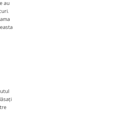
re au
uri.
seama
ceasta
putul
lăsați
tre