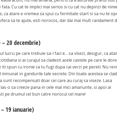
e treaba acum, nu mai amana, pentru ca a ascunde praful sub
 fata. Cu cat te implici mai serios si cu cat nu depinzi de nime
e, ca atare e vremea sa spui cu fermitate start si sa nu te op
ofera sa te ajute, esti norocos, dar dai mai mult randament 
 – 20 decembrie)
ul lucru pe care trebuie sa-l faci e… sa visezi, desigur, ca ata
otidiana si ai curajul sa cladesti acele castele pe care le dores
e iti spun cu ironie ca tu fugi dupa cai verzi pe pereti. Nu re
giul minunat in gandurile tale secrete. Din toate acestea se cla
 ca sunt recompensati doar cei care au curaj sa viseze. Lasa
las-o sa creeze pana in cele mai mici amanunte, si apoi ai
sti pe drumul cel bun catre norocul cel mare!
– 19 ianuarie)