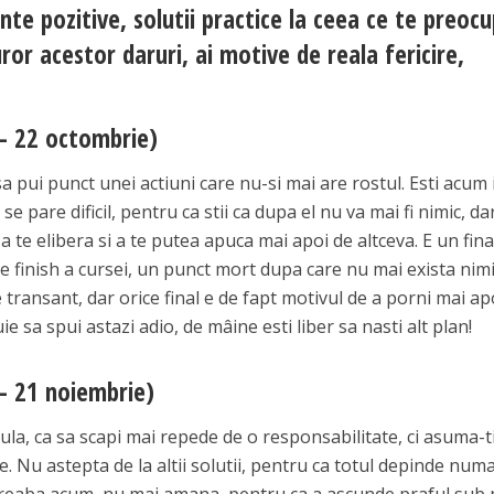
nte pozitive, solutii practice la ceea ce te preocu
ror acestor daruri, ai motive de reala fericire,
– 22 octombrie)
 pui punct unei actiuni care nu-si mai are rostul. Esti acum 
 se pare dificil, pentru ca stii ca dupa el nu va mai fi nimic, da
 te elibera si a te putea apuca mai apoi de altceva. E un fina
 de finish a cursei, un punct mort dupa care nu mai exista nimic
 transant, dar orice final e de fapt motivul de a porni mai ap
ie sa spui astazi adio, de mâine esti liber sa nasti alt plan!
– 21 noiembrie)
ula, ca sa scapi mai repede de o responsabilitate, ci asuma-ti
ine. Nu astepta de la altii solutii, pentru ca totul depinde num