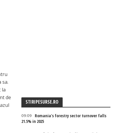
ntru
 sa.
 la
ont de
STIRIPESURSE.RO
cazul
09:09
Romania's forestry sector turnover falls
21.5% in 2025