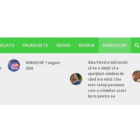
RELATII
FRUMUSETE
MOMS
REVIEW
HOROSCOP
Gina Pistol a mărturisit
HOROSCOP 7 august
n
că nu a simțit că a
2026
aparținut nimănui de
când era mică: Cine
este totuși persoana
care a schimbat acest
lucru pentru ea