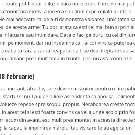
 toate pot fi doar o iluzie daca nu le exerciti in cele mai pot
ca tonul fara motiv, a incerca sa-i domini pe ceilalti printr-o
le mai adecvate cai de a-ti demonstra valoarea, unicitatea s
i de aceste arme! Tu poti arata ca esti cel mai bun si prin al
 infatuare sau intimidare. Daca o faci pe durul cu cei din jur
cum, pe moment, dar nu inseamna ca i-ai convins ca puterea e
de treaba ta fara a cauta neaparat sa ti se dea dreptate sau sa
i nu ramane prea mult timp in frunte, deci nu asta conteaza!
18 februarie)
u, incitant, atractiv, care devine mistuitor pentru o fire pat
i startul si nu-l pui pe o linie ascendenta ca apoi sa-l aliment
 evolueze repede spre scopul propus. Nerabdarea creste toc
n acest tel si esti foarte convins ca vei ajunge acolo prin fo
ri acum din avant, esti mult prea montat in aceasta directie 
 la capat, la implinirea marelui tau vis care te atrage ca un