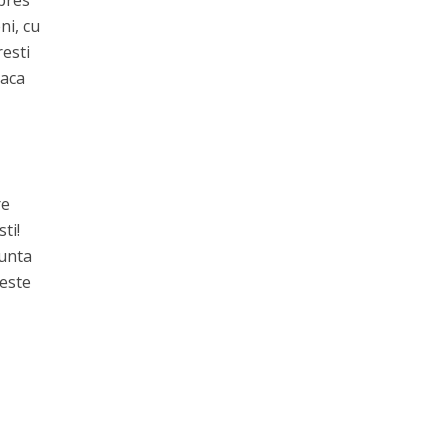
 pres
ni, cu
resti
daca
re
ti!
nunta
deste