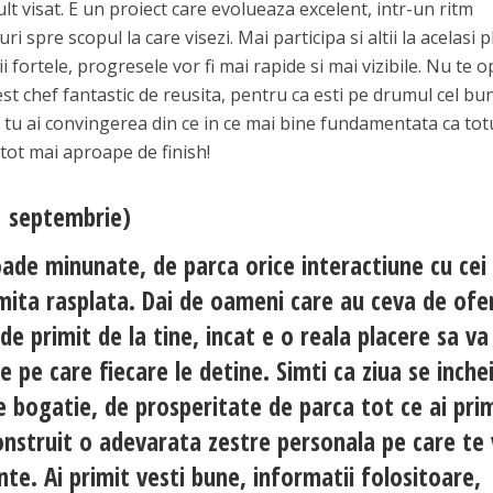
lt visat. E un proiect care evolueaza excelent, intr-un ritm
ri spre scopul la care visezi. Mai participa si altii la acelasi 
i fortele, progresele vor fi mai rapide si mai vizibile. Nu te o
est chef fantastic de reusita, pentru ca esti pe drumul cel bu
r tu ai convingerea din ce in ce mai bine fundamentata ca tot
i tot mai aproape de finish!
1 septembrie)
oade minunate, de parca orice interactiune cu cei
mita rasplata. Dai de oameni care au ceva de ofer
e primit de la tine, incat e o reala placere sa va
le pe care fiecare le detine. Simti ca ziua se inche
 bogatie, de prosperitate de parca tot ce ai pri
construit o adevarata zestre personala pe care te 
te. Ai primit vesti bune, informatii folositoare,