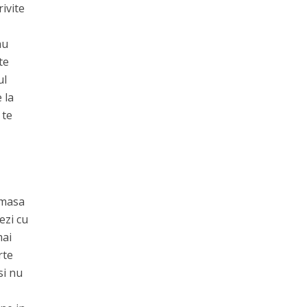
rivite
au
te
ul
 la
 te
imasa
ezi cu
mai
rte
si nu