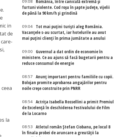
09:08
România, între caniculă extremă și
furtuni violente. Cod roșu în șapte județe, vijelii
e.
de până la 90 km/h și grindină
ce
mic in
09:04
Tot mai puțini turiști aleg România.
Vacanțele s-au scurtat, iar hotelurile au avut
tat de
mai puțini clienți în prima jumătate a anului
 care-
si,
09:00
Guvernul a dat ordin de economie în
ministere. Ce au ajuns să facă bugetarii pentru a
reduce consumul de energie
08:57
Anunț important pentru familiile cu copii.
Bolojan promite aprobarea angajărilor pentru
e ceea
noile creșe construite prin PNRR
a
08:54
Actriţa Isabella Rossellini a primit Premiul
de Excelenţă în deschiderea Festivalului de Film
de la Locarno
es la
08:53
Atletul român Ștefan Ciobanu, pe locul 8
în finala probei de aruncare a greutății la
e