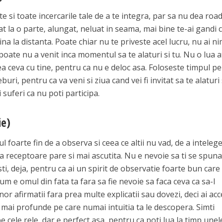
te si toate incercarile tale de a te integra, par sa nu dea road
dat la o parte, alungat, neluat in seama, mai bine te-ai gandi 
tina la distanta. Poate chiar nu te priveste acel lucru, nu ai ni
poate nu a venit inca momentul sa te alaturi si tu. Nu o lua a
a ceva cu tine, pentru ca nu e deloc asa. Foloseste timpul pe
eburi, pentru ca va veni si ziua cand vei fi invitat sa te alaturi 
i suferi ca nu poti participa.
ie)
 foarte fin de a observa si ceea ce altii nu vad, de a inteleg
 ta receptoare pare si mai ascutita. Nu e nevoie sa ti se spun
osti, deja, pentru ca ai un spirit de observatie foarte bun care
cum e omul din fata ta fara sa fie nevoie sa faca ceva ca sa-l
nor afirmatii fara prea multe explicatii sau dovezi, deci ai acc
 mai profunde pe care numai intuitia ta le descopera. Simti
 cele rele, dar e perfect asa, pentru ca poti lua la timp unel