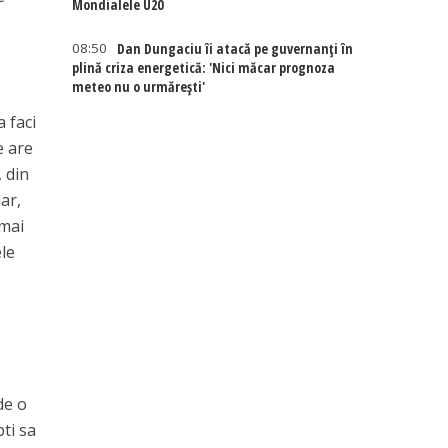
Mondialele U20
08:50
Dan Dungaciu îi atacă pe guvernanți în
plină criza energetică: 'Nici măcar prognoza
meteo nu o urmărești'
a faci
e are
, din
dar,
 mai
ele
de o
pti sa