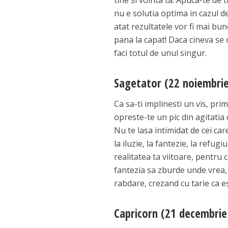
tine si vointa ta. Apuca-te d
nu e solutia optima in cazul de
atat rezultatele vor fi mai bun
pana la capat! Daca cineva se 
faci totul de unul singur.
Sagetator (22 noiembrie
Ca sa-ti implinesti un vis, prim
opreste-te un pic din agitatia c
Nu te lasa intimidat de cei car
la iluzie, la fantezie, la refu
realitatea ta viitoare, pentru
fantezia sa zburde unde vrea, 
rabdare, crezand cu tarie ca e
Capricorn (21 decembrie 