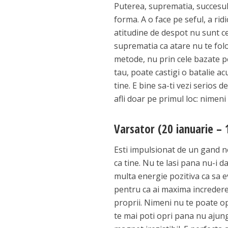
Puterea, suprematia, succesul –
forma. A o face pe seful, a ridi
atitudine de despot nu sunt ce
suprematia ca atare nu te folos
metode, nu prin cele bazate pe
tau, poate castigi o batalie a
tine. E bine sa-ti vezi serios 
afli doar pe primul loc: nimen
Varsator (20 ianuarie – 
Esti impulsionat de un gand no
ca tine. Nu te lasi pana nu-i da
multa energie pozitiva ca sa
pentru ca ai maxima incredere i
proprii. Nimeni nu te poate op
te mai poti opri pana nu ajungi