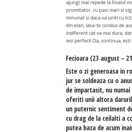
ajungi mai repede la finalul mu
promitator, cu pasi mari si sigu
minunat si daca va uniti cu toti
din elan, lasa-te condus de ac
indiferent cat va mai dura, da
iesi perfect! Da, continua, est
Fecioara (23 august – 2
Este o zi generoasa in r
jur se soldeaza cu o anu
de impartasit, nu numai d
oferiti unii altora daruri
un puternic sentiment de
cu drag de la ceilalti a 
putea baza de acum inain