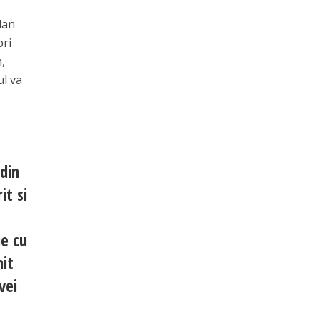
plan
pri
n,
ul va
 din
it si
ie cu
mit
vei