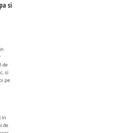
pa si
in
r
l de
, si
oi pe
 in
ai de