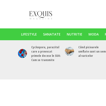
LIFESTYLE
SANATATE
NUTRITIE
MODA
Cyclospora, parazitul
Când picioarele
care a provocat
umflate sunt un sem
primele decese în SUA:
al varicelor
Cum se transmite