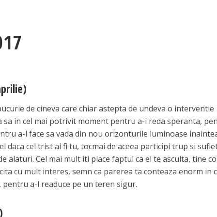
017
prilie)
 bucurie de cineva care chiar astepta de undeva o interventie
lea sa in cel mai potrivit moment pentru a-i reda speranta, pe
pentru a-l face sa vada din nou orizonturile luminoase inaintea
fel daca cel trist ai fi tu, tocmai de aceea participi trup si suflet
 alaturi. Cel mai mult iti place faptul ca el te asculta, tine c
olicita cu mult interes, semn ca parerea ta conteaza enorm in 
ii, pentru a-l readuce pe un teren sigur.
)