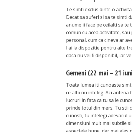
Te simti exclus dintr-o activita
Decat sa suferi si sa te simti 
anume ii face pe ceilalti sa te 
comun cu acea activitate, sau 
personal, cum ca cineva ar ave
l ai la dispozitie pentru alte tr
daca nu vei fi disponibil, iar ve
Gemeni (22 mai – 21 iun
Toata lumea iti cunoaste simtul
ce altii nu inteleg. Azi antena
lucruri in fata ca tu sa le cun
prinde totul din mers. Tu stii 
cunosti, tu intelegi adevarul u
dimensiuni mult mai subtile si
aspectele bune, dar mai ales pe