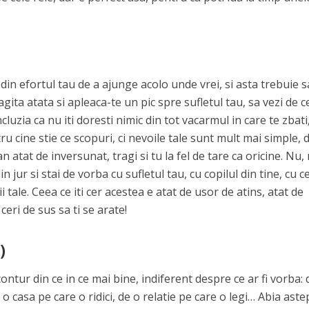
din efortul tau de a ajunge acolo unde vrei, si asta trebuie s
agita atata si apleaca-te un pic spre sufletul tau, sa vezi de c
cluzia ca nu iti doresti nimic din tot vacarmul in care te zbati
ru cine stie ce scopuri, ci nevoile tale sunt mult mai simple, 
 atat de inversunat, tragi si tu la fel de tare ca oricine. Nu,
 jur si stai de vorba cu sufletul tau, cu copilul din tine, cu c
tale. Ceea ce iti cer acestea e atat de usor de atins, atat de
ceri de sus sa ti se arate!
)
ntur din ce in ce mai bine, indiferent despre ce ar fi vorba: 
o casa pe care o ridici, de o relatie pe care o legi… Abia aste