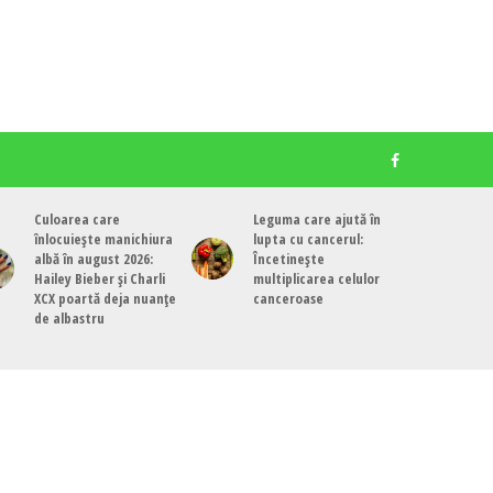
Culoarea care
Leguma care ajută în
înlocuiește manichiura
lupta cu cancerul:
albă în august 2026:
Încetinește
Hailey Bieber și Charli
multiplicarea celulor
XCX poartă deja nuanțe
canceroase
de albastru