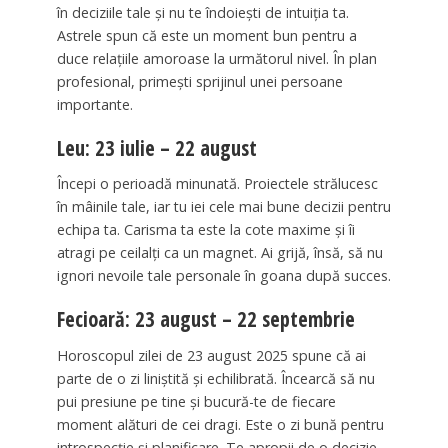
în deciziile tale și nu te îndoiești de intuiția ta.
Astrele spun că este un moment bun pentru a
duce relațiile amoroase la următorul nivel. În plan
profesional, primești sprijinul unei persoane
importante.
Leu: 23 iulie – 22 august
Începi o perioadă minunată. Proiectele strălucesc
în mâinile tale, iar tu iei cele mai bune decizii pentru
echipa ta. Carisma ta este la cote maxime și îi
atragi pe ceilalți ca un magnet. Ai grijă, însă, să nu
ignori nevoile tale personale în goana după succes.
Fecioară: 23 august – 22 septembrie
Horoscopul zilei de 23 august 2025 spune că ai
parte de o zi liniștită și echilibrată. Încearcă să nu
pui presiune pe tine și bucură-te de fiecare
moment alături de cei dragi. Este o zi bună pentru
introspecție și planificare. Te apropii de o decizie