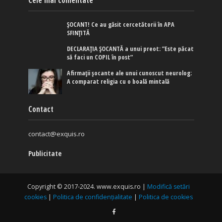
ȘOCANT! Ce au găsit cercetătorii în APA
SFINȚITĂ
DECLARAȚIA ȘOCANTĂ a unui preot: ”Este păcat
să faci un COPIL în post”
Afirmaţii şocante ale unui cunoscut neurolog:
A comparat religia cu o boală mintală
Contact
contact@exquis.ro
Publicitate
Copyright © 2017-2024. www.exquis.ro |
Modifică setări
cookies
|
Politica de confidențialitate
|
Politica de cookies