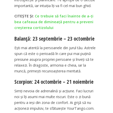
importantă, iar intuiția îți va fi cel mai bun ghid.
CITEȘTE ȘI:
Ce trebuie să faci înainte de a-ți
bea cafeaua de dimineață pentru a preveni
creșterea cortizolului
Balanță: 23 septembrie – 23 octombrie
Ești mai atentă la persoanele din jurul tău. Astrele
spun că este o perioadă în care pui mai puțină
presiune asupra propriei persoane și înveți să te
relaxezi. În dragoste, armonia e cheia, iar la
muncă, primești recunoașterea meritată.
Scorpion: 24 octombrie – 21 noiembrie
Simți nevoia de adrenalină și acțiune. Faci lucruri
noi și îți asumi mai multe riscuri. Este o zi bună
pentru a ieși din zona de confort. Ai grijă să nu
acționezi impulsiv, te sfătuiește YourTango.com.