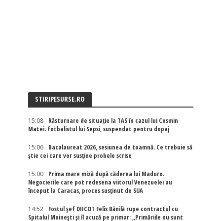
STIRIPESURSE.RO
15:08
Răsturnare de situație la TAS în cazul lui Cosmin
Matei: fotbalistul lui Sepsi, suspendat pentru dopaj
15:06
Bacalaureat 2026, sesiunea de toamnă. Ce trebuie să
știe cei care vor susține probele scrise
15:00
Prima mare miză după căderea lui Maduro.
Negocierile care pot redesena viitorul Venezuelei au
început la Caracas, proces susținut de SUA
14:52
Fostul șef DIICOT Felix Bănilă rupe contractul cu
Spitalul Moinești și îl acuză pe primar: „Primăriile nu sunt