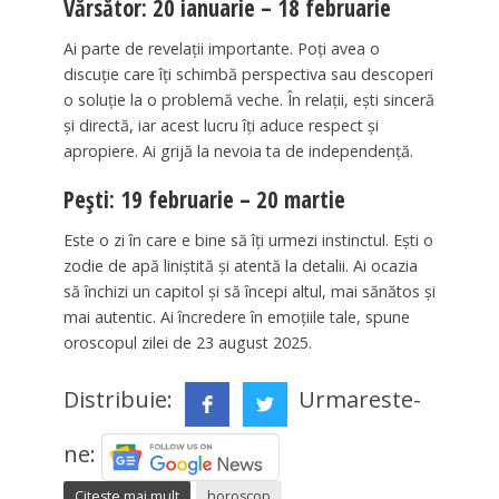
Vărsător: 20 ianuarie – 18 februarie
Ai parte de revelații importante. Poți avea o
discuție care îți schimbă perspectiva sau descoperi
o soluție la o problemă veche. În relații, ești sinceră
și directă, iar acest lucru îți aduce respect și
apropiere. Ai grijă la nevoia ta de independență.
Pești: 19 februarie – 20 martie
Este o zi în care e bine să îți urmezi instinctul. Ești o
zodie de apă liniștită și atentă la detalii. Ai ocazia
să închizi un capitol și să începi altul, mai sănătos și
mai autentic. Ai încredere în emoțiile tale, spune
oroscopul zilei de 23 august 2025.
Distribuie:
Urmareste-
ne:
Citeste mai mult
horoscop