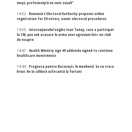
moșii, profesioniștii nu sunt vasali”
14:52
Romania's Electoral Authority proposes online
registration for EU voters, easier electoral procedures
14:50
Internaţionalul englez Ivan Toney, care a participat
la CM, pus sub acuzare în urma unei agresiuni într-un club
de noapte
14:47
Health Ministry sign 49 addenda signed to continue
healthcare investments
14:44
Prognoza pentru București, în weekend. Se va trece
brusc de la căldură sufocantă la furtuni