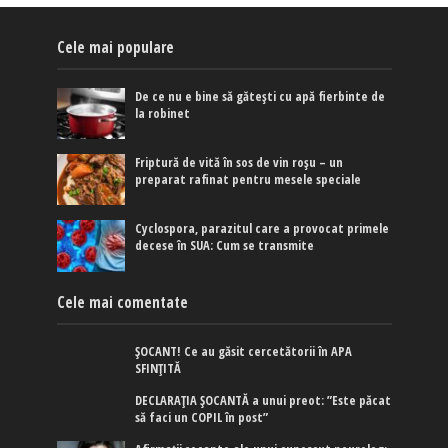
Cele mai populare
De ce nu e bine să gătești cu apă fierbinte de
la robinet
Friptură de vită în sos de vin roșu – un
preparat rafinat pentru mesele speciale
Cyclospora, parazitul care a provocat primele
decese în SUA: Cum se transmite
Cele mai comentate
ȘOCANT! Ce au găsit cercetătorii în APA
SFINȚITĂ
DECLARAȚIA ȘOCANTĂ a unui preot: ”Este păcat
să faci un COPIL în post”