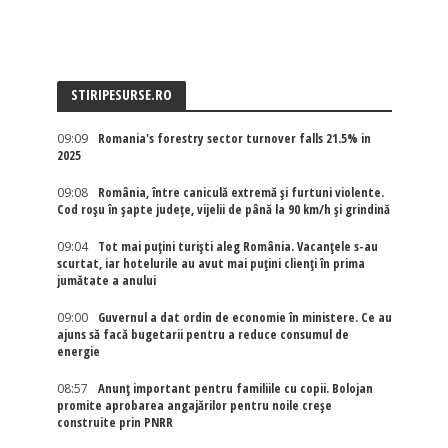
STIRIPESURSE.RO
09:09
Romania's forestry sector turnover falls 21.5% in
2025
09:08
România, între caniculă extremă și furtuni violente.
Cod roșu în șapte județe, vijelii de până la 90 km/h și grindină
09:04
Tot mai puțini turiști aleg România. Vacanțele s-au
scurtat, iar hotelurile au avut mai puțini clienți în prima
jumătate a anului
09:00
Guvernul a dat ordin de economie în ministere. Ce au
ajuns să facă bugetarii pentru a reduce consumul de
energie
08:57
Anunț important pentru familiile cu copii. Bolojan
promite aprobarea angajărilor pentru noile creșe
construite prin PNRR