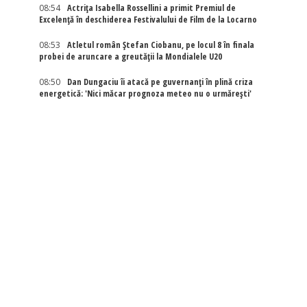
08:54
Actriţa Isabella Rossellini a primit Premiul de
Excelenţă în deschiderea Festivalului de Film de la Locarno
08:53
Atletul român Ștefan Ciobanu, pe locul 8 în finala
probei de aruncare a greutății la Mondialele U20
08:50
Dan Dungaciu îi atacă pe guvernanți în plină criza
energetică: 'Nici măcar prognoza meteo nu o urmărești'