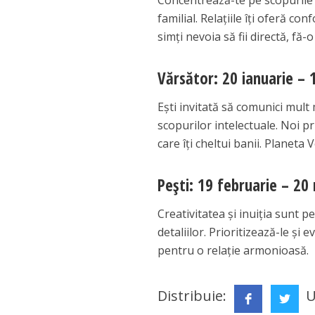
Concentrează-te pe scopurile p
familial. Relațiile îți oferă co
simți nevoia să fii directă, fă-
Vărsător: 20 ianuarie – 
Ești invitată să comunici mult
scopurilor intelectuale. Noi pri
care îți cheltui banii. Planeta 
Pești: 19 februarie – 20
Creativitatea și inuiția sunt p
detaliilor. Prioritizează-le și
pentru o relație armonioasă.
Distribuie:
U