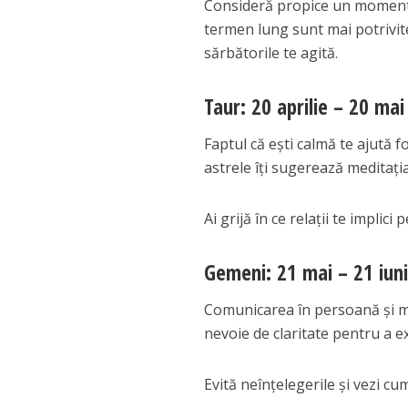
Consideră propice un moment p
termen lung sunt mai potrivite
sărbătorile te agită.
Taur: 20 aprilie – 20 mai
Faptul că ești calmă te ajută 
astrele îți sugerează meditația
Ai grijă în ce relații te implic
Gemeni: 21 mai – 21 iun
Comunicarea în persoană și me
nevoie de claritate pentru a e
Evită neînțelegerile și vezi cum