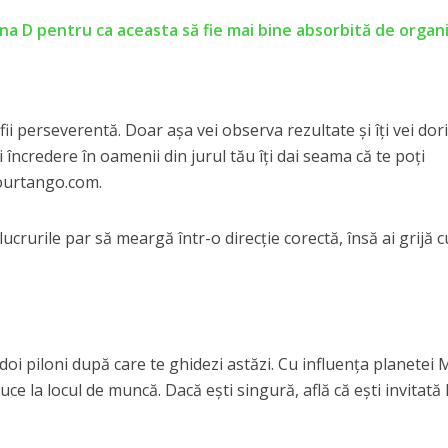
mina D pentru ca aceasta să fie mai bine absorbită de orga
ii perseverentă. Doar așa vei observa rezultate și îți vei dori
încredere în oamenii din jurul tău îți dai seama că te poți
Yourtango.com.
ucrurile par să meargă într-o direcție corectă, însă ai grijă 
doi piloni după care te ghidezi astăzi. Cu influența planetei 
uce la locul de muncă. Dacă ești singură, află că ești invitată 