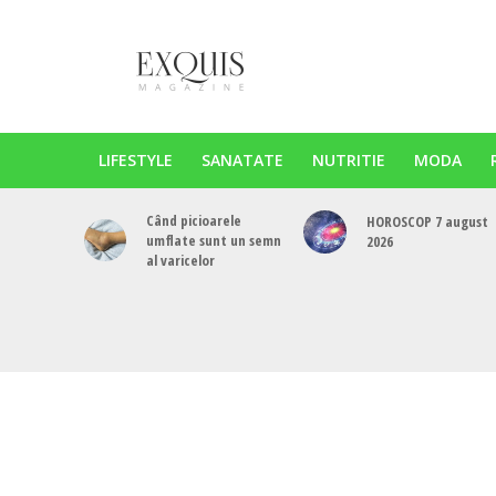
LIFESTYLE
SANATATE
NUTRITIE
MODA
Când picioarele
HOROSCOP 7 august
umflate sunt un semn
2026
al varicelor