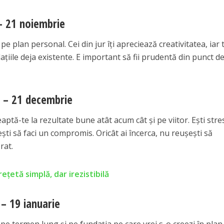
– 21 noiembrie
e plan personal. Cei din jur îți apreciează creativitatea, iar t
ațiile deja existente. E important să fii prudentă din punct d
 – 21 decembrie
ptă-te la rezultate bune atât acum cât și pe viitor. Ești stre
ști să faci un compromis. Oricât ai încerca, nu reușești să
rat.
 rețetă simplă, dar irezistibilă
– 19 ianuarie