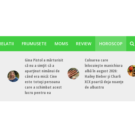
RELATII
FRUMUSETE
MOMS
REVIEW
HOROSCOP
Gina Pistol a mărturisit
Culoarea care
că nu a simțit că a
înlocuiește manichiura
aparținut nimănui de
albă în august 2026:
când era mică: Cine
Hailey Bieber și Charli
este totuși persoana
XCX poartă deja nuanțe
care a schimbat acest
de albastru
lucru pentru ea