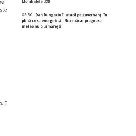
Mondialele U20
pe
ește
08:50
Dan Dungaciu îi atacă pe guvernanți în
plină criza energetică: 'Nici măcar prognoza
meteo nu o urmărești'
p. E