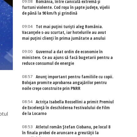
09:08
România, între caniculă extremă și
furtuni violente. Cod roșu în șapte județe, vijelii
de până la 90 km/h și grindină
09:04
Tot mai puțini turiști aleg România.
Vacanțele s-au scurtat, iar hotelurile au avut
mai puțini clienți în prima jumătate a anului
09:00
Guvernul a dat ordin de economie în
ministere. Ce au ajuns să facă bugetarii pentru a
reduce consumul de energie
08:57
Anunț important pentru familiile cu copii.
Bolojan promite aprobarea angajărilor pentru
noile creșe construite prin PNRR
08:54
Actriţa Isabella Rossellini a primit Premiul
de Excelenţă în deschiderea Festivalului de Film
de la Locarno
ptul
08:53
Atletul român Ștefan Ciobanu, pe locul 8
în finala probei de aruncare a greutății la