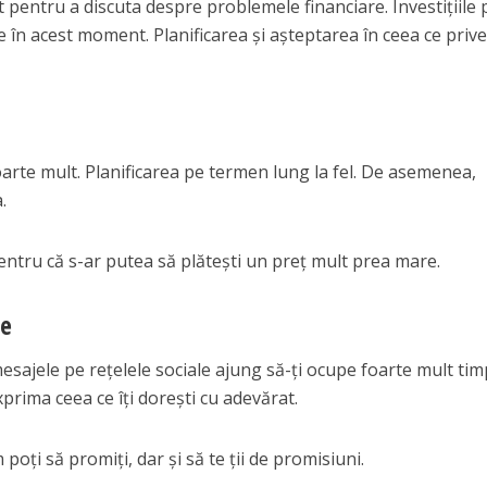
entru a discuta despre problemele financiare. Investițiile 
 în acest moment. Planificarea și așteptarea în ceea ce priv
foarte mult. Planificarea pe termen lung la fel. De asemenea,
.
i pentru că s-ar putea să plătești un preț mult prea mare.
ie
sajele pe rețelele sociale ajung să-ți ocupe foarte mult tim
xprima ceea ce îți dorești cu adevărat.
 poți să promiți, dar și să te ții de promisiuni.