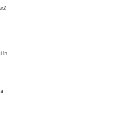
Dacă
l în
ra