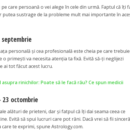
pe care persoană o vei alege în cele din urmă. Faptul că îți f
-ar putea sustrage de la probleme mult mai importante în ace
2 septembrie
viața personală și cea profesională este cheia pe care trebuie
 o primești va necesita atenția ta fixă. Evită să-ți neglijezi
 ai tot făcut acest lucru.
 asupra rinichilor: Poate să le facă rău? Ce spun medicii
– 23 octombrie
le alături de prieteni, dar și fatpul că îți dai seama ceea ce
e. Evită să spui lucruri care pot răni. Dacă vrei să fii sinceră
u care te exprimi, spune Astrology.com.