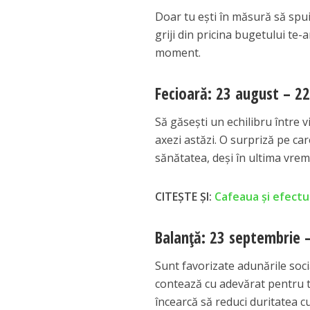
Doar tu ești în măsură să spui 
griji din pricina bugetului te
moment.
Fecioară: 23 august – 2
Să găsești un echilibru între 
axezi astăzi. O surpriză pe care
sănătatea, deși în ultima vreme
CITEȘTE ȘI:
Cafeaua și efectul
Balanță: 23 septembrie 
Sunt favorizate adunările socia
contează cu adevărat pentru tin
încearcă să reduci duritatea c