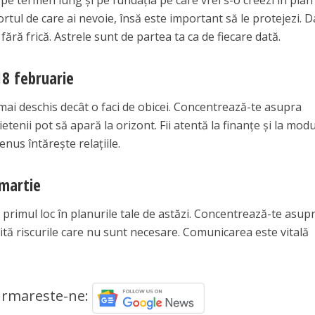
e termen lung și pe fundația pe care vrei s-o creezi în plan
nfortul de care ai nevoie, însă este important să le protejezi. 
o fără frică. Astrele sunt de partea ta ca de fiecare dată.
18 februarie
 mai deschis decât o faci de obicei. Concentrează-te asupra
etenii pot să apară la orizont. Fii atentă la finanțe și la modu
Venus întărește relațiile.
 martie
e primul loc în planurile tale de astăzi. Concentrează-te asup
 evită riscurile care nu sunt necesare. Comunicarea este vitală
rmareste-ne: