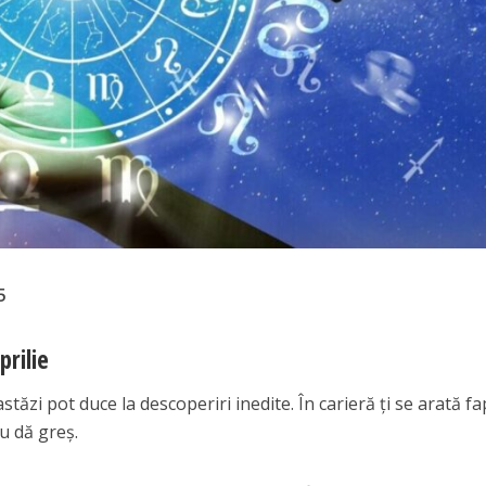
5
prilie
stăzi pot duce la descoperiri inedite. În carieră ți se arată fa
nu dă greș.