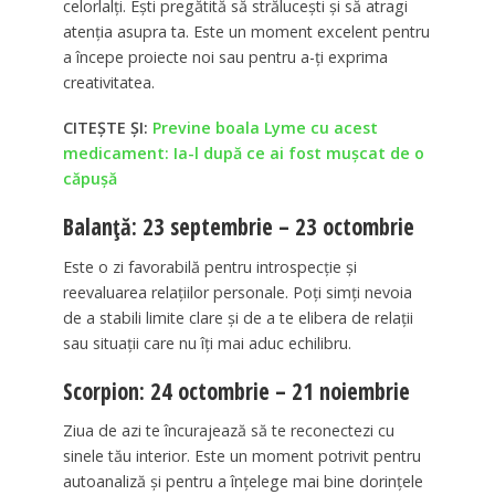
celorlalți. Ești pregătită să strălucești și să atragi
atenția asupra ta. Este un moment excelent pentru
a începe proiecte noi sau pentru a-ți exprima
creativitatea.
CITEȘTE ȘI:
Previne boala Lyme cu acest
medicament: Ia-l după ce ai fost mușcat de o
căpușă
Balanță: 23 septembrie – 23 octombrie
Este o zi favorabilă pentru introspecție și
reevaluarea relațiilor personale. Poți simți nevoia
de a stabili limite clare și de a te elibera de relații
sau situații care nu îți mai aduc echilibru.
Scorpion: 24 octombrie – 21 noiembrie
Ziua de azi te încurajează să te reconectezi cu
sinele tău interior. Este un moment potrivit pentru
autoanaliză și pentru a înțelege mai bine dorințele