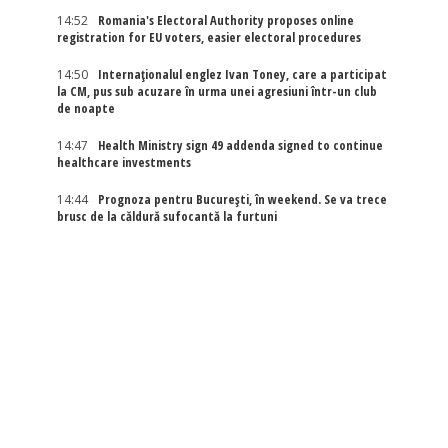
14:52
Romania's Electoral Authority proposes online
registration for EU voters, easier electoral procedures
14:50
Internaţionalul englez Ivan Toney, care a participat
la CM, pus sub acuzare în urma unei agresiuni într-un club
de noapte
14:47
Health Ministry sign 49 addenda signed to continue
healthcare investments
14:44
Prognoza pentru București, în weekend. Se va trece
brusc de la căldură sufocantă la furtuni