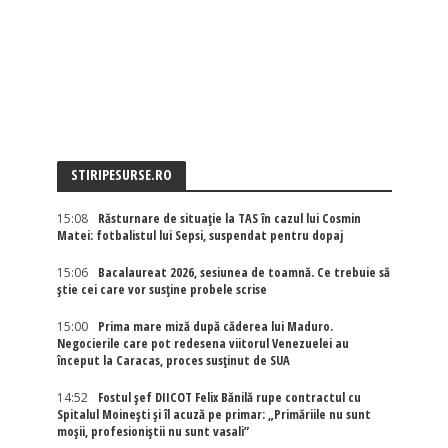
STIRIPESURSE.RO
15:08
Răsturnare de situație la TAS în cazul lui Cosmin
Matei: fotbalistul lui Sepsi, suspendat pentru dopaj
15:06
Bacalaureat 2026, sesiunea de toamnă. Ce trebuie să
știe cei care vor susține probele scrise
15:00
Prima mare miză după căderea lui Maduro.
Negocierile care pot redesena viitorul Venezuelei au
început la Caracas, proces susținut de SUA
14:52
Fostul șef DIICOT Felix Bănilă rupe contractul cu
Spitalul Moinești și îl acuză pe primar: „Primăriile nu sunt
moșii, profesioniștii nu sunt vasali”