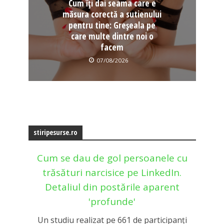
Cum îți dai seama care e
măsura corectă a sutienului
pentru tine: Greșeala pe
care multe dintre noi o
facem
07/08/2026
stiripesurse.ro
Cum se dau de gol persoanele cu
trăsături narcisice pe LinkedIn.
Detaliul din postările aparent
'profunde'
Un studiu realizat pe 661 de participanți