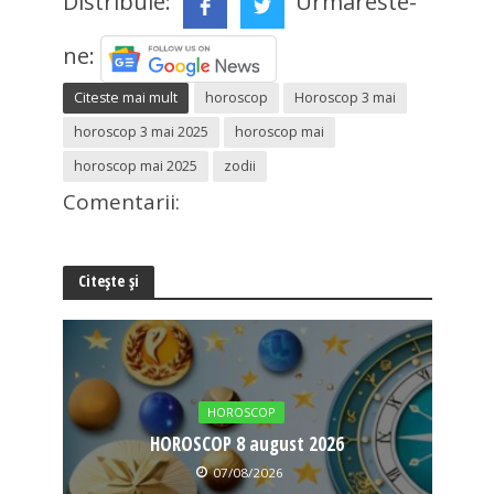
Distribuie:
Urmareste-
ne:
Citeste mai mult
horoscop
Horoscop 3 mai
horoscop 3 mai 2025
horoscop mai
horoscop mai 2025
zodii
Comentarii:
Citește și
HOROSCOP
HOROSCOP 8 august 2026
07/08/2026