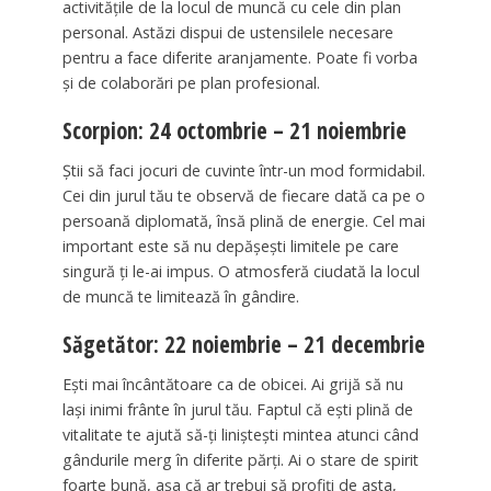
activitățile de la locul de muncă cu cele din plan
personal. Astăzi dispui de ustensilele necesare
pentru a face diferite aranjamente. Poate fi vorba
și de colaborări pe plan profesional.
Scorpion: 24 octombrie – 21 noiembrie
Știi să faci jocuri de cuvinte într-un mod formidabil.
Cei din jurul tău te observă de fiecare dată ca pe o
persoană diplomată, însă plină de energie. Cel mai
important este să nu depășești limitele pe care
singură ți le-ai impus. O atmosferă ciudată la locul
de muncă te limitează în gândire.
Săgetător: 22 noiembrie – 21 decembrie
Ești mai încântătoare ca de obicei. Ai grijă să nu
lași inimi frânte în jurul tău. Faptul că ești plină de
vitalitate te ajută să-ți liniștești mintea atunci când
gândurile merg în diferite părți. Ai o stare de spirit
foarte bună, așa că ar trebui să profiți de asta,