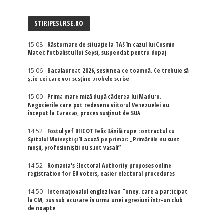
STIRIPESURSE.RO
15:08
Răsturnare de situație la TAS în cazul lui Cosmin
Matei: fotbalistul lui Sepsi, suspendat pentru dopaj
15:06
Bacalaureat 2026, sesiunea de toamnă. Ce trebuie să
știe cei care vor susține probele scrise
15:00
Prima mare miză după căderea lui Maduro.
Negocierile care pot redesena viitorul Venezuelei au
început la Caracas, proces susținut de SUA
14:52
Fostul șef DIICOT Felix Bănilă rupe contractul cu
Spitalul Moinești și îl acuză pe primar: „Primăriile nu sunt
moșii, profesioniștii nu sunt vasali”
14:52
Romania's Electoral Authority proposes online
registration for EU voters, easier electoral procedures
14:50
Internaţionalul englez Ivan Toney, care a participat
la CM, pus sub acuzare în urma unei agresiuni într-un club
de noapte