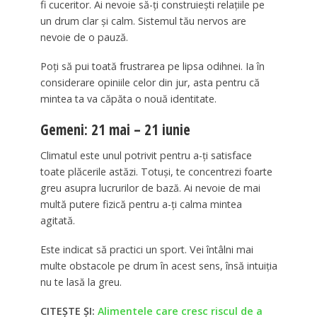
fi cuceritor. Ai nevoie să-ți construiești relațiile pe
un drum clar și calm. Sistemul tău nervos are
nevoie de o pauză.
Poți să pui toată frustrarea pe lipsa odihnei. Ia în
considerare opiniile celor din jur, asta pentru că
mintea ta va căpăta o nouă identitate.
Gemeni: 21 mai – 21 iunie
Climatul este unul potrivit pentru a-ți satisface
toate plăcerile astăzi. Totuși, te concentrezi foarte
greu asupra lucrurilor de bază. Ai nevoie de mai
multă putere fizică pentru a-ți calma mintea
agitată.
Este indicat să practici un sport. Vei întâlni mai
multe obstacole pe drum în acest sens, însă intuiția
nu te lasă la greu.
CITEȘTE ȘI:
Alimentele care cresc riscul de a