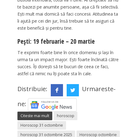
te bazezi pe anumite persoane, așa că fii selectivă.
Ești mult mai dornică să faci concesii. Atitudinea ta
îi ajută pe cei din jur, însă trebuie să te asiguri că
este benefică și pentru tine.
Pești: 19 februarie – 20 martie
Te exprimi foarte bine în orice domeniu și lași în
urma ta un impact major. Ești foarte înclinată către
succes. Îți dorești să te bucuri de ceea ce faci,
astfel că nimic nu îți poate sta în cale.
Distribuie:
Urmareste-
ne:
Citeste mai mult
horoscop
Horoscop 31 octombrie
horoscop 31 octombrie 2025
Horoscop octombrie