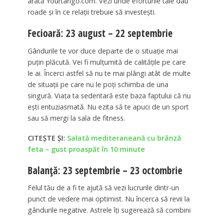
arată Yourtango.com. Vezi unde eforturile tale dau
roade și în ce relații trebuie să investești.
Fecioară: 23 august – 22 septembrie
Gândurile te vor duce departe de o situație mai
puțin plăcută. Vei fi mulțumită de calitățile pe care
le ai. Încerci astfel să nu te mai plângi atât de multe
de situații pe care nu le poți schimba de una
singură. Viața ta sedentară este baza faptului că nu
ești entuziasmată. Nu ezita să te apuci de un sport
sau să mergi la sala de fitness.
CITEȘTE ȘI:
Salată mediteraneană cu brânză
feta – gust proaspăt în 10 minute
Balanță: 23 septembrie – 23 octombrie
Felul tău de a fi te ajută să vezi lucrurile dintr-un
punct de vedere mai optimist. Nu încerca să revii la
gândurile negative. Astrele îți sugerează să combini