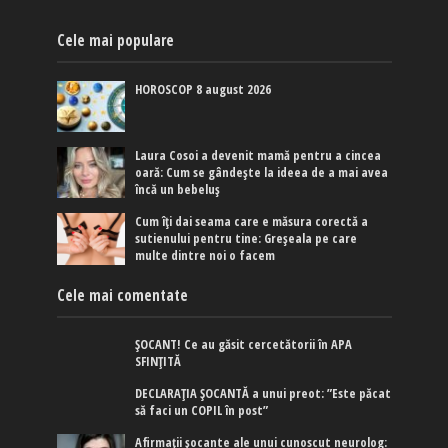
Cele mai populare
HOROSCOP 8 august 2026
Laura Cosoi a devenit mamă pentru a cincea
oară: Cum se gândește la ideea de a mai avea
încă un bebeluș
Cum îți dai seama care e măsura corectă a
sutienului pentru tine: Greșeala pe care
multe dintre noi o facem
Cele mai comentate
ȘOCANT! Ce au găsit cercetătorii în APA
SFINȚITĂ
DECLARAȚIA ȘOCANTĂ a unui preot: ”Este păcat
să faci un COPIL în post”
Afirmaţii şocante ale unui cunoscut neurolog: