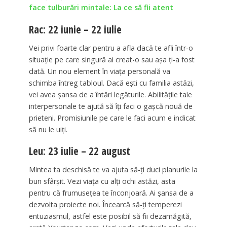
face tulburări mintale: La ce să fii atent
Rac: 22 iunie – 22 iulie
Vei privi foarte clar pentru a afla dacă te afli într-o
situație pe care singură ai creat-o sau așa ți-a fost
dată. Un nou element în viața personală va
schimba întreg tabloul. Dacă ești cu familia astăzi,
vei avea șansa de a întări legăturile. Abilitățile tale
interpersonale te ajută să îți faci o gașcă nouă de
prieteni. Promisiunile pe care le faci acum e indicat
să nu le uiți.
Leu: 23 iulie – 22 august
Mintea ta deschisă te va ajuta să-ți duci planurile la
bun sfârșit. Vezi viața cu alți ochi astăzi, asta
pentru că frumusețea te înconjoară. Ai șansa de a
dezvolta proiecte noi. Încearcă să-ți temperezi
entuziasmul, astfel este posibil să fii dezamăgită,