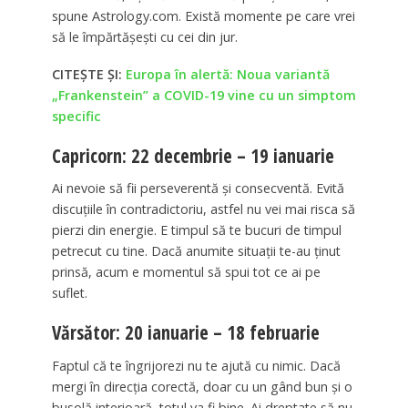
spune Astrology.com. Există momente pe care vrei
să le împărtășești cu cei din jur.
CITEȘTE ȘI:
Europa în alertă: Noua variantă
„Frankenstein” a COVID-19 vine cu un simptom
specific
Capricorn: 22 decembrie – 19 ianuarie
Ai nevoie să fii perseverentă și consecventă. Evită
discuțiile în contradictoriu, astfel nu vei mai risca să
pierzi din energie. E timpul să te bucuri de timpul
petrecut cu tine. Dacă anumite situații te-au ținut
prinsă, acum e momentul să spui tot ce ai pe
suflet.
Vărsător: 20 ianuarie – 18 februarie
Faptul că te îngrijorezi nu te ajută cu nimic. Dacă
mergi în direcția corectă, doar cu un gând bun și o
busolă interioară, totul va fi bine. Ai dreptate să nu