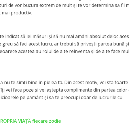
sturi de vor bucura extrem de mult și te vor determina să fii 
t mai productiv.
te indicat să iei măsuri și să nu mai amâni absolut deloc aces
te greu să faci acest lucru, ar trebui să privești partea bună ș
eoarece acestea au rolul de a te reinventa și de a te face mu
 nu te simți bine în pielea ta. Din acest motiv, vei sta foarte
a, îți vei face poze și vei aștepta complimente din partea celor
 picioarele pe pământ și să te preocupi doar de lucrurile cu
PROPRIA VIAȚĂ fiecare zodie