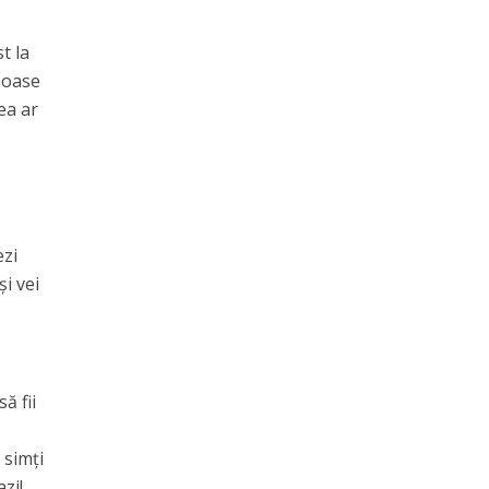
t la
moase
ea ar
t
ezi
și vei
ă fii
 simți
zi!