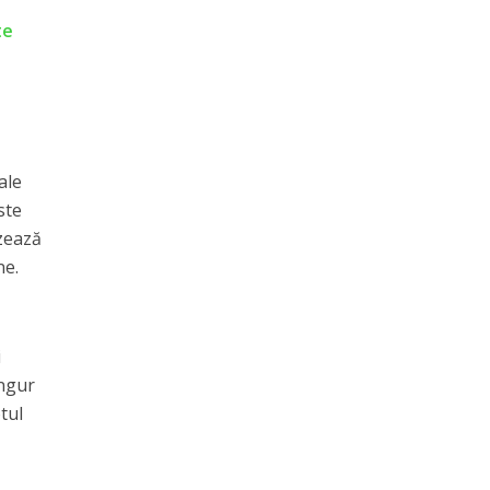
te
ale
ste
izează
ne.
i
ingur
tul