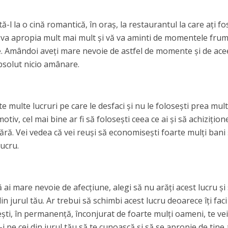
ă-l la o cină romantică, în oraș, la restaurantul la care ați fos
vă va apropia mult mai mult și vă va aminti de momentele fru
re. Amândoi aveți mare nevoie de astfel de momente și de ace
 absolut nicio amânare.
e multe lucruri pe care le desfaci și nu le folosești prea mul
otiv, cel mai bine ar fi să folosești ceea ce ai și să achizițion
ără. Vei vedea că vei reuși să economisești foarte mulți bani 
ucru.
ai mare nevoie de afecțiune, alegi să nu arăți acest lucru și s
din jurul tău. Ar trebui să schimbi acest lucru deoarece îți faci
ești, în permanență, înconjurat de foarte mulți oameni, te vei
 pe cei din jurul tău să te cunoască și să se apropie de tine a