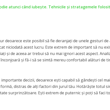
ie atunci când iubește. Tehnicile şi stratagemele folosi
 jur deoarece este posibil să fie deranjați de unele gesturi de 
rcat niciodată acest lucru. Este extrem de important să nu exi
piați și de aceea ar trebui să nu mai ignori acest aspect. Anal
nconjoară și fă-i să se simtă mereu confortabil alături de ti
ai importante decizii, deoarece ești capabil să gândești cel ma
o formă, distras de alți factori din jurul tău. Hotărăște totul s
tate surprinzătoare. Ești extrem de puternic și poți să faci to