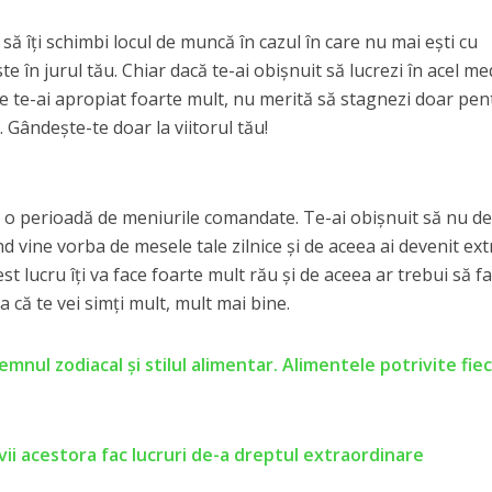
să îți schimbi locul de muncă în cazul în care nu mai ești cu
e în jurul tău. Chiar dacă te-ai obișnuit să lucrezi în acel me
are te-ai apropiat foarte mult, nu merită să stagnezi doar pen
. Gândește-te doar la viitorul tău!
u o perioadă de meniurile comandate. Te-ai obișnuit să nu d
nd vine vorba de mesele tale zilnice și de aceea ai devenit ex
 lucru îți va face foarte mult rău și de aceea ar trebui să fa
a că te vei simți mult, mult mai bine.
mnul zodiacal și stilul alimentar. Alimentele potrivite fie
vii acestora fac lucruri de-a dreptul extraordinare