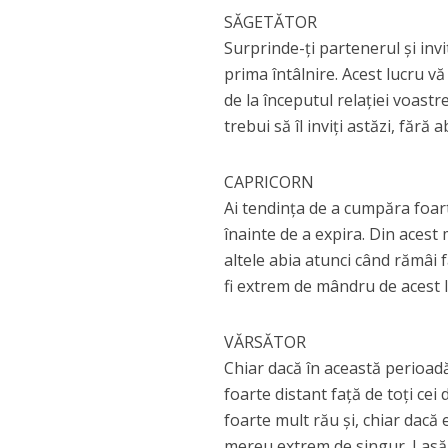
SĂGETĂTOR
Surprinde-ți partenerul și invit
prima întâlnire. Acest lucru 
de la începutul relației voast
trebui să îl inviți astăzi, fără
CAPRICORN
Ai tendința de a cumpăra foart
înainte de a expira. Din acest m
altele abia atunci când rămâi f
fi extrem de mândru de acest l
VĂRSĂTOR
Chiar dacă în această perioadă 
foarte distant față de toți cei 
foarte mult rău și, chiar dacă 
mereu extrem de singur. Lasă-i