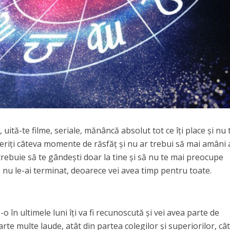
uită-te filme, seriale, mănâncă absolut tot ce îți place și nu 
riți câteva momente de răsfăț și nu ar trebui să mai amâni 
 trebuie să te gândești doar la tine și să nu te mai preocupe
e nu le-ai terminat, deoarece vei avea timp pentru toate.
 în ultimele luni îți va fi recunoscută și vei avea parte de
rte multe laude, atât din partea colegilor și superiorilor, cât