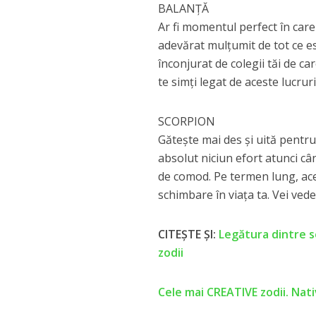
BALANȚĂ
Ar fi momentul perfect în care 
adevărat mulțumit de tot ce est
înconjurat de colegii tăi de c
te simți legat de aceste lucruri
SCORPION
Gătește mai des și uită pentr
absolut niciun efort atunci câ
de comod. Pe termen lung, acest
schimbare în viața ta. Vei vede
CITEȘTE ȘI:
Legătura dintre se
zodii
Cele mai CREATIVE zodii. Nati