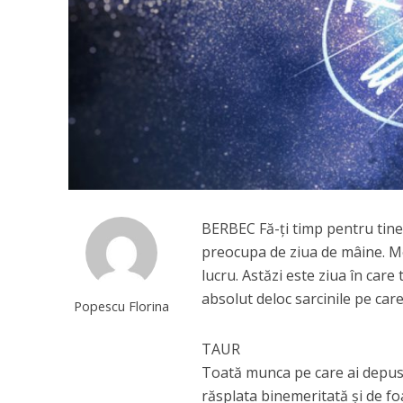
BERBEC Fă-ți timp pentru tine, 
preocupa de ziua de mâine. Me
lucru. Astăzi este ziua în care
absolut deloc sarcinile pe car
Popescu Florina
TAUR
Toată munca pe care ai depus-o
răsplata binemeritată și de foa