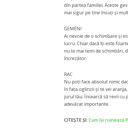
din partea familiei. Aceste ge
mai sigur pe tine însuți și mul
GEMENI
Ai nevoie de o schimbare și es
lucru. Chiar dacă îți este foar
nu te mai temi de schimbări, d
încrezător.
RAC
Nu poți face absolut nimic dacă
în fața oglinzii și te vei aranj
jurul tău. Încearcă să revii cu
adevărat importante.
CITEȘTE ȘI:
Cum își ruinează 