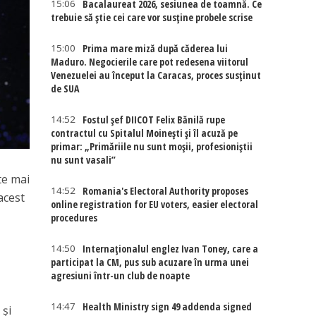
15:06
Bacalaureat 2026, sesiunea de toamnă. Ce
trebuie să știe cei care vor susține probele scrise
15:00
Prima mare miză după căderea lui
Maduro. Negocierile care pot redesena viitorul
Venezuelei au început la Caracas, proces susținut
de SUA
14:52
Fostul șef DIICOT Felix Bănilă rupe
contractul cu Spitalul Moinești și îl acuză pe
primar: „Primăriile nu sunt moșii, profesioniștii
nu sunt vasali”
te mai
14:52
Romania's Electoral Authority proposes
acest
online registration for EU voters, easier electoral
procedures
14:50
Internaţionalul englez Ivan Toney, care a
participat la CM, pus sub acuzare în urma unei
agresiuni într-un club de noapte
14:47
Health Ministry sign 49 addenda signed
 și