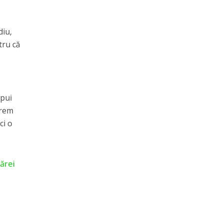
diu,
tru că
epui
trem
ci o
cărei