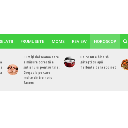
RELATII
FRUMUSETE
MOMS
REVIEW
HOROSCOP
t
Cum îți dai seama care
De ce nu e bine să
ea
e măsura corectă a
gătești cu apă
te
sutienului pentru tine:
fierbinte de la robinet
ea
Greșeala pe care
multe dintre noi o
facem