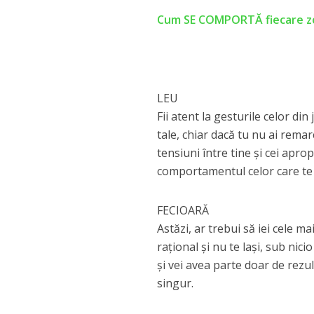
Cum SE COMPORTĂ fiecare zod
LEU
Fii atent la gesturile celor din
tale, chiar dacă tu nu ai rema
tensiuni între tine și cei apro
comportamentul celor care te î
FECIOARĂ
Astăzi, ar trebui să iei cele m
rațional și nu te lași, sub nici
și vei avea parte doar de rezul
singur.