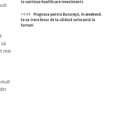
to continue healthcare investments
mult
14:44
Prognoza pentru București, în weekend.
Se va trece brusc de la căldură sufocantă la
furtuni
t
i să
lt mai
 mult
 din