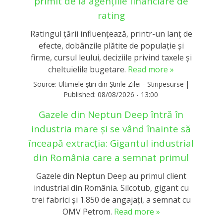
primit de la agențiile financiare de
rating
Ratingul țării influențează, printr-un lanț de
efecte, dobânzile plătite de populație și
firme, cursul leului, deciziile privind taxele și
cheltuielile bugetare.
Read more »
Source:
Ultimele știri din Știrile Zilei - Stiripesurse
|
Published:
08/08/2026 - 13:00
Gazele din Neptun Deep întră în
industria mare și se vând înainte să
înceapă extracția: Gigantul industrial
din România care a semnat primul
Gazele din Neptun Deep au primul client
industrial din România. Silcotub, gigant cu
trei fabrici și 1.850 de angajați, a semnat cu
OMV Petrom.
Read more »