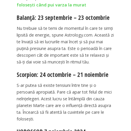
folosești când pui varza la murat
Balanță: 23 septembrie – 23 octombrie
Nu trebuie să te temi de momentul în care te simți
lipsită de energie, spune Astrology.com. Această zi
te învață să iei lucrurile mai încet și să pui mai
puțină presiune asupra ta. Este o perioadă în care
descoperi cât de important este să te relaxezi și
să-ți dai voie să muncești în ritmul tău.
Scorpion: 24 octombrie – 21 noiembrie
S-ar putea să existe tensiuni între tine și o
persoană apropiată. Pare că apar tot felul de mici
neînțelegeri. Acest lucru se întâmplă din cauza
planetei Marte care are o influență directă asupra
ta. Încearcă să fii atentă la cuvintele pe care le
folosești.