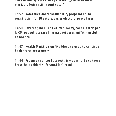
Spitalul Moinești și îl acuză pe primar: „Primăriile nu sunt
moșii, profesioniștii nu sunt vasali”
14:52
Romania's Electoral Authority proposes online
registration for EU voters, easier electoral procedures
14:50
Internaţionalul englez Ivan Toney, care a participat
la CM, pus sub acuzare în urma unei agresiuni într-un club
de noapte
14:47
Health Ministry sign 49 addenda signed to continue
healthcare investments
14:44
Prognoza pentru București, în weekend. Se va trece
brusc de la căldură sufocantă la furtuni