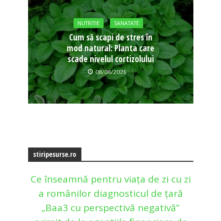
NUTRITIE
SANATATE
Cum să scapi de stres în
mod natural: Planta care
scade nivelul cortizolului
08/08/2026
stiripesurse.ro
Ce înseamnă pentru viața de zi cu zi
a românilor diagnosticul de țară
„Baa3 cu perspectivă negativă”