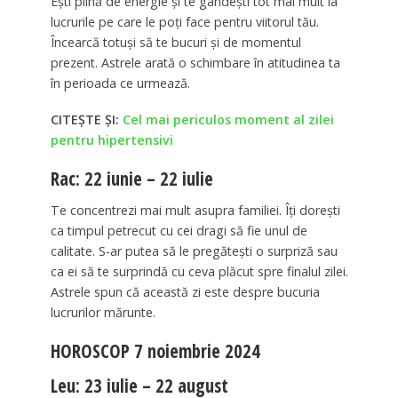
Ești plină de energie și te gândești tot mai mult la
lucrurile pe care le poți face pentru viitorul tău.
Încearcă totuși să te bucuri și de momentul
prezent. Astrele arată o schimbare în atitudinea ta
în perioada ce urmează.
CITEȘTE ȘI:
Cel mai periculos moment al zilei
pentru hipertensivi
Rac: 22 iunie – 22 iulie
Te concentrezi mai mult asupra familiei. Îți dorești
ca timpul petrecut cu cei dragi să fie unul de
calitate. S-ar putea să le pregătești o surpriză sau
ca ei să te surprindă cu ceva plăcut spre finalul zilei.
Astrele spun că această zi este despre bucuria
lucrurilor mărunte.
HOROSCOP 7 noiembrie 2024
Leu: 23 iulie – 22 august