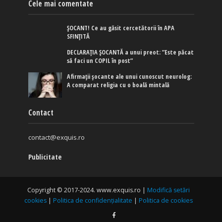
Cele mai comentate
ȘOCANT! Ce au găsit cercetătorii în APA
SFINȚITĂ
DECLARAȚIA ȘOCANTĂ a unui preot: ”Este păcat
să faci un COPIL în post”
Afirmaţii şocante ale unui cunoscut neurolog:
A comparat religia cu o boală mintală
Contact
contact@exquis.ro
Publicitate
Copyright © 2017-2024. www.exquis.ro |
Modifică setări
cookies
|
Politica de confidențialitate
|
Politica de cookies