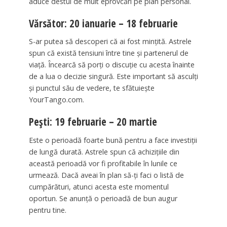
aduce destul de mult eprovcări pe plan personal.
Vărsător: 20 ianuarie – 18 februarie
S-ar putea să descoperi că ai fost mințită. Astrele
spun că există tensiuni între tine și partenerul de
viață. Încearcă să porți o discuție cu acesta înainte
de a lua o decizie singură. Este important să asculți
și punctul său de vedere, te sfătuiește
YourTango.com.
Pești: 19 februarie – 20 martie
Este o perioadă foarte bună pentru a face investiții
de lungă durată. Astrele spun că achizițiile din
această perioadă vor fi profitabile în lunile ce
urmează. Dacă aveai în plan să-ți faci o listă de
cumpărături, atunci acesta este momentul
oportun. Se anunță o perioadă de bun augur
pentru tine.