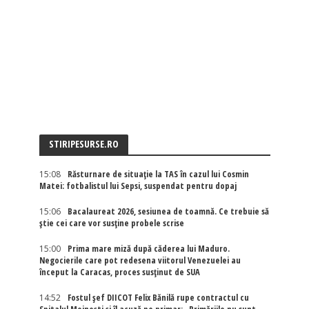
STIRIPESURSE.RO
15:08
Răsturnare de situație la TAS în cazul lui Cosmin
Matei: fotbalistul lui Sepsi, suspendat pentru dopaj
15:06
Bacalaureat 2026, sesiunea de toamnă. Ce trebuie să
știe cei care vor susține probele scrise
15:00
Prima mare miză după căderea lui Maduro.
Negocierile care pot redesena viitorul Venezuelei au
început la Caracas, proces susținut de SUA
14:52
Fostul șef DIICOT Felix Bănilă rupe contractul cu