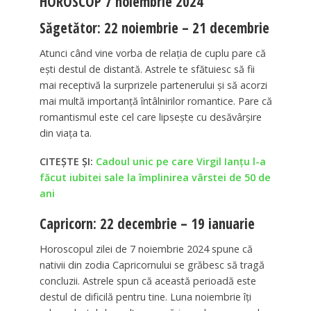
HOROSCOP 7 noiembrie 2024
Săgetător: 22 noiembrie – 21 decembrie
Atunci când vine vorba de relația de cuplu pare că
ești destul de distantă. Astrele te sfătuiesc să fii
mai receptivă la surprizele partenerului și să acorzi
mai multă importanță întâlnirilor romantice. Pare că
romantismul este cel care lipsește cu desăvârșire
din viața ta.
CITEȘTE ȘI:
Cadoul unic pe care Virgil Ianțu l-a
făcut iubitei sale la împlinirea vârstei de 50 de
ani
Capricorn: 22 decembrie – 19 ianuarie
Horoscopul zilei de 7 noiembrie 2024 spune că
nativii din zodia Capricornului se grăbesc să tragă
concluzii. Astrele spun că această perioadă este
destul de dificilă pentru tine. Luna noiembrie îți