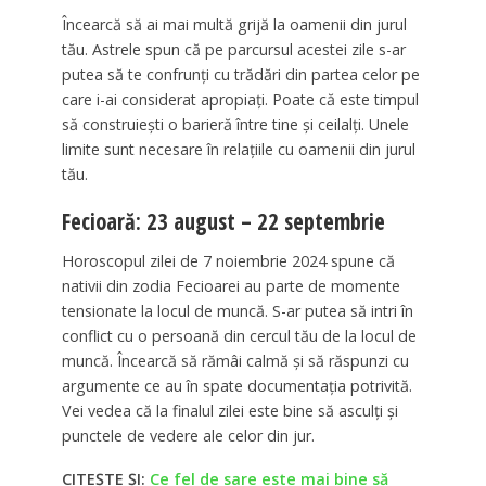
Încearcă să ai mai multă grijă la oamenii din jurul
tău. Astrele spun că pe parcursul acestei zile s-ar
putea să te confrunți cu trădări din partea celor pe
care i-ai considerat apropiați. Poate că este timpul
să construiești o barieră între tine și ceilalți. Unele
limite sunt necesare în relațiile cu oamenii din jurul
tău.
Fecioară: 23 august – 22 septembrie
Horoscopul zilei de 7 noiembrie 2024 spune că
nativii din zodia Fecioarei au parte de momente
tensionate la locul de muncă. S-ar putea să intri în
conflict cu o persoană din cercul tău de la locul de
muncă. Încearcă să rămâi calmă și să răspunzi cu
argumente ce au în spate documentația potrivită.
Vei vedea că la finalul zilei este bine să asculți și
punctele de vedere ale celor din jur.
CITEȘTE ȘI:
Ce fel de sare este mai bine să