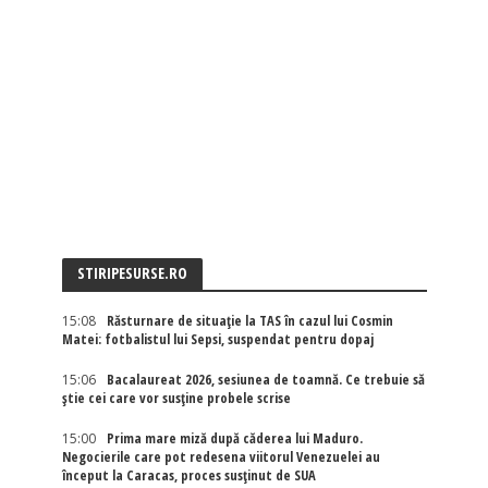
STIRIPESURSE.RO
15:08
Răsturnare de situație la TAS în cazul lui Cosmin
Matei: fotbalistul lui Sepsi, suspendat pentru dopaj
15:06
Bacalaureat 2026, sesiunea de toamnă. Ce trebuie să
știe cei care vor susține probele scrise
15:00
Prima mare miză după căderea lui Maduro.
Negocierile care pot redesena viitorul Venezuelei au
început la Caracas, proces susținut de SUA