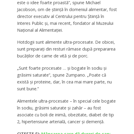
este o idee foarte proastă”, spune Michael
Jacobson, om de știință în domeniul alimentar, fost
director executiv al Centrului pentru Știință în
Interes Public și, mai recent, fondator al Muzeului
Național al Alimentației.
Hotdogii sunt alimente ultra-procesate. De obicei,
sunt preparați din resturi rămase după prepararea
bucăților de carne de vită și de porc.
„Sunt foarte procesate … și bogate în sodiu și
grăsimi saturate”, spune Zumpano. „Poate că
există și proteine, dar, în cea mai mare parte, nu
sunt bune.”
Alimentele ultra-procesate – în special cele bogate
în sodiu, grăsimi saturate și zahăr – au fost
asociate cu boli de inimă, obezitate, diabet de tip
2, hipertensiune arterială, cancer și demență.
CITEȘTE ȘI:
Mâncarea care dă dureri de cap: