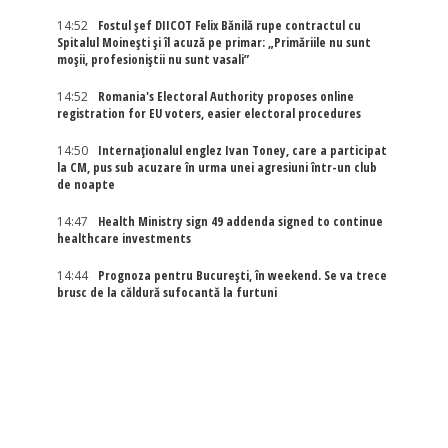
14:52
Fostul șef DIICOT Felix Bănilă rupe contractul cu
Spitalul Moinești și îl acuză pe primar: „Primăriile nu sunt
moșii, profesioniștii nu sunt vasali”
14:52
Romania's Electoral Authority proposes online
registration for EU voters, easier electoral procedures
14:50
Internaţionalul englez Ivan Toney, care a participat
la CM, pus sub acuzare în urma unei agresiuni într-un club
de noapte
14:47
Health Ministry sign 49 addenda signed to continue
healthcare investments
14:44
Prognoza pentru București, în weekend. Se va trece
brusc de la căldură sufocantă la furtuni