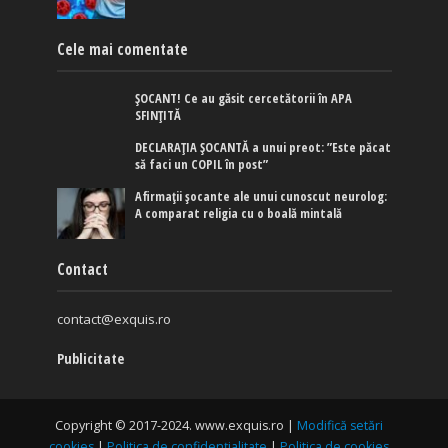
Cele mai comentate
ȘOCANT! Ce au găsit cercetătorii în APA
SFINȚITĂ
DECLARAȚIA ȘOCANTĂ a unui preot: ”Este păcat
să faci un COPIL în post”
Afirmaţii şocante ale unui cunoscut neurolog:
A comparat religia cu o boală mintală
Contact
contact@exquis.ro
Publicitate
Copyright © 2017-2024. www.exquis.ro |
Modifică setări
cookies
|
Politica de confidențialitate
|
Politica de cookies