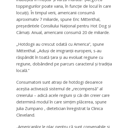
toppingurilor poate varia, în funcție de locul în care
locuiți). În timpul verii, americanii consumă
aproximativ 7 miliarde, spune Eric Mittenthal,
președintele Consiliului Național pentru Hot Dog și
Cârnați. Anual, americanii consumă 20 de miliarde.
„Hotdogii au crescut odată cu America”, spune
Mittenthal. „Aduși de imigranții europeni, s-au
răspândit în toată țara și au evoluat regiune cu
regiune, dobândind pe parcurs caracterul și tradiția
locală.”
Consumatorii sunt atrași de hotdogi deoarece
aceștia activează sistemul de „recompensă” al
creierului – adică acele regiuni și căi din creier care
determină modul în care simțim plăcerea, spune
Julia Zumpano , dietetician înregistrat la Clinica
Cleveland.
„Americanilor le plac pentru că sunt convenabile și