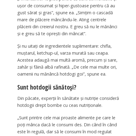
ușor de consumat și hiper-gustoase pentru că au
gust sărat și gras”, spune ea. „Simțim o cascadă
mare de plăcere mâncându-le. Ating centrele
plăcerii din creierul nostru. E greu să nu le mănânci
și e greu să te oprești din mâncat”.
Și nu uitați de ingredientele suplimentare: chifla,
muștarul, ketchup-ul, varza murată sau ceapa.
Acestea adaugă mai multă aromă, precum și sare,
zahăr și făină albă rafinată. „De cele mai multe ori,
oamenii nu mănâncă hotdogi goi”, spune ea.
Sunt hotdogii sănătoși?
Din păcate, experții în sănătate și nutriție consideră
hotdogii drept bombe cu ceas nutriționale.
„Sunt printre cele mai proaste alimente pe care le
poți mânca dacă le consumi des. Din când în când
este în regulă, dar să le consumi în mod regulat