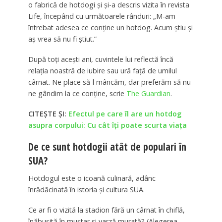
o fabrică de hotdogi și și-a descris vizita în revista
Life, începând cu următoarele rânduri: „M-am
întrebat adesea ce conține un hotdog. Acum știu și
aș vrea să nu fi știut.”
După toți acești ani, cuvintele lui reflectă încă
relația noastră de iubire sau ură față de umilul
cârnat. Ne place să-l mâncăm, dar preferăm să nu
ne gândim la ce conține, scrie
The Guardian
.
CITEȘTE ȘI:
Efectul pe care îl are un hotdog
asupra corpului: Cu cât îți poate scurta viața
De ce sunt hotdogii atât de populari în
SUA?
Hotdogul este o icoană culinară, adânc
înrădăcinată în istoria și cultura SUA.
Ce ar fi o vizită la stadion fără un cârnat în chiflă,
înăbușită în muștar și varză murată? (Alegerea