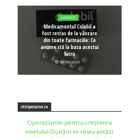
SANATATE
Medicamentul Colebil a
fost retras de la vânzare
din toate farmaciile: Ce
anume stă la baza acestui
lucru
06/08/2026
stiripesurse.ro
Operațiunile pentru creșterea
nivelului Dunării se reiau astăzi: