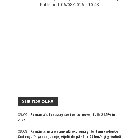
Published:
06/08/2026 - 10:48
STIRIPESURSE.RO
09:09
Romania's forestry sector turnover falls 21.5% in
2025
09:08
România, între caniculă extremă și furtuni violente.
Cod roșu în șapte județe, vijelii de până la 90 km/h și grindină