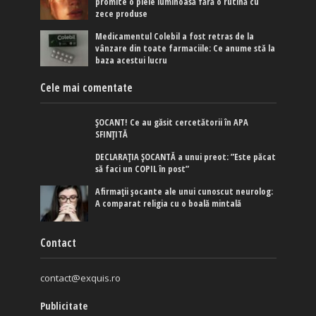
promite o piele luminoasă fără o rutină cu
zece produse
Medicamentul Colebil a fost retras de la
vânzare din toate farmaciile: Ce anume stă la
baza acestui lucru
Cele mai comentate
ȘOCANT! Ce au găsit cercetătorii în APA
SFINȚITĂ
DECLARAȚIA ȘOCANTĂ a unui preot: ”Este păcat
să faci un COPIL în post”
Afirmaţii şocante ale unui cunoscut neurolog:
A comparat religia cu o boală mintală
Contact
contact@exquis.ro
Publicitate