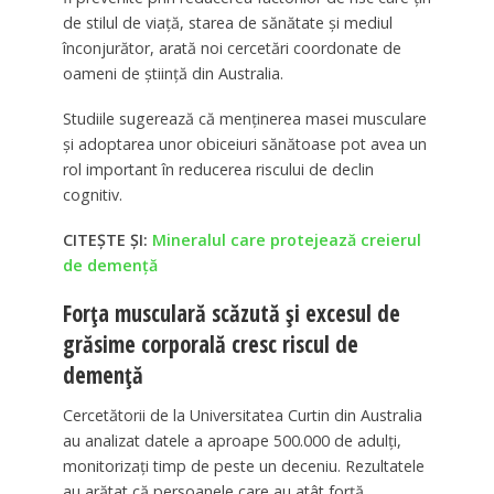
de stilul de viață, starea de sănătate și mediul
înconjurător, arată noi cercetări coordonate de
oameni de știință din Australia.
Studiile sugerează că menținerea masei musculare
și adoptarea unor obiceiuri sănătoase pot avea un
rol important în reducerea riscului de declin
cognitiv.
CITEȘTE ȘI:
Mineralul care protejează creierul
de demență
Forța musculară scăzută și excesul de
grăsime corporală cresc riscul de
demență
Cercetătorii de la Universitatea Curtin din Australia
au analizat datele a aproape 500.000 de adulți,
monitorizați timp de peste un deceniu. Rezultatele
au arătat că persoanele care au atât forță