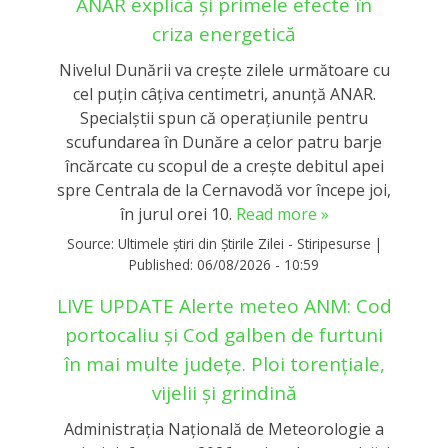
ANAR explică și primele efecte în
criza energetică
Nivelul Dunării va crește zilele următoare cu
cel puțin câțiva centimetri, anunță ANAR.
Specialștii spun că operaţiunile pentru
scufundarea în Dunăre a celor patru barje
încărcate cu scopul de a creşte debitul apei
spre Centrala de la Cernavodă vor începe joi,
în jurul orei 10.
Read more »
Source:
Ultimele știri din Știrile Zilei - Stiripesurse
|
Published:
06/08/2026 - 10:59
LIVE UPDATE Alerte meteo ANM: Cod
portocaliu și Cod galben de furtuni
în mai multe județe. Ploi torențiale,
vijelii și grindină
Administrația Națională de Meteorologie a