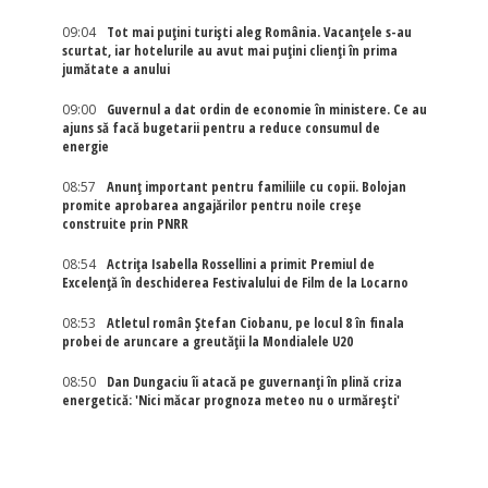
09:04
Tot mai puțini turiști aleg România. Vacanțele s-au
scurtat, iar hotelurile au avut mai puțini clienți în prima
jumătate a anului
09:00
Guvernul a dat ordin de economie în ministere. Ce au
ajuns să facă bugetarii pentru a reduce consumul de
energie
08:57
Anunț important pentru familiile cu copii. Bolojan
promite aprobarea angajărilor pentru noile creșe
construite prin PNRR
08:54
Actriţa Isabella Rossellini a primit Premiul de
Excelenţă în deschiderea Festivalului de Film de la Locarno
08:53
Atletul român Ștefan Ciobanu, pe locul 8 în finala
probei de aruncare a greutății la Mondialele U20
08:50
Dan Dungaciu îi atacă pe guvernanți în plină criza
energetică: 'Nici măcar prognoza meteo nu o urmărești'