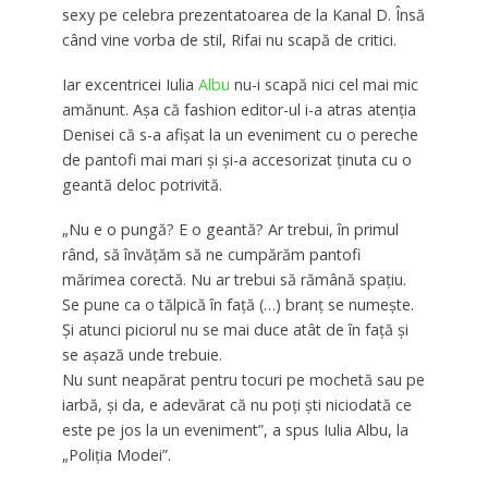
sexy pe celebra prezentatoarea de la Kanal D. Însă
când vine vorba de stil, Rifai nu scapă de critici.
Iar excentricei Iulia
Albu
nu-i scapă nici cel mai mic
amănunt. Așa că fashion editor-ul i-a atras atenția
Denisei că s-a afișat la un eveniment cu o pereche
de pantofi mai mari și și-a accesorizat ținuta cu o
geantă deloc potrivită.
„Nu e o pungă? E o geantă? Ar trebui, în primul
rând, să învățăm să ne cumpărăm pantofi
mărimea corectă. Nu ar trebui să rămână spațiu.
Se pune ca o tălpică în față (…) branț se numește.
Și atunci piciorul nu se mai duce atât de în față și
se așază unde trebuie.
Nu sunt neapărat pentru tocuri pe mochetă sau pe
iarbă, și da, e adevărat că nu poți ști niciodată ce
este pe jos la un eveniment”, a spus Iulia Albu, la
„Poliția Modei”.