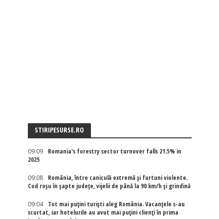
STIRIPESURSE.RO
09:09
Romania's forestry sector turnover falls 21.5% in
2025
09:08
România, între caniculă extremă și furtuni violente.
Cod roșu în șapte județe, vijelii de până la 90 km/h și grindină
09:04
Tot mai puțini turiști aleg România. Vacanțele s-au
scurtat, iar hotelurile au avut mai puțini clienți în prima