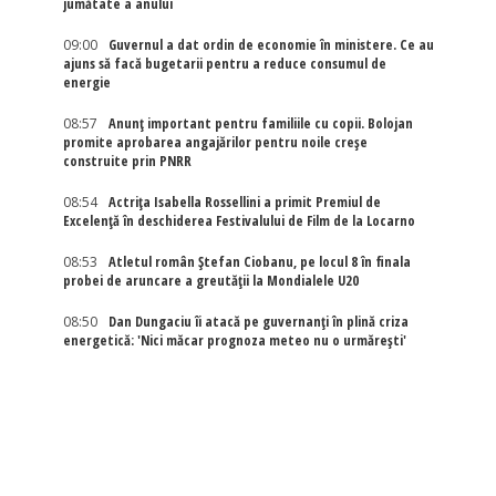
jumătate a anului
09:00
Guvernul a dat ordin de economie în ministere. Ce au
ajuns să facă bugetarii pentru a reduce consumul de
energie
08:57
Anunț important pentru familiile cu copii. Bolojan
promite aprobarea angajărilor pentru noile creșe
construite prin PNRR
08:54
Actriţa Isabella Rossellini a primit Premiul de
Excelenţă în deschiderea Festivalului de Film de la Locarno
08:53
Atletul român Ștefan Ciobanu, pe locul 8 în finala
probei de aruncare a greutății la Mondialele U20
08:50
Dan Dungaciu îi atacă pe guvernanți în plină criza
energetică: 'Nici măcar prognoza meteo nu o urmărești'