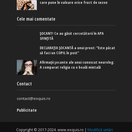
care pune în valoare orice fruct de sezon
Cele mai comentate
ȘOCANT! Ce au găsit cercetătorii în APA
SFINȚITĂ
DECLARAȚIA ȘOCANTĂ a unui preot: ”Este păcat
să faci un COPIL în post”
Afirmaţii şocante ale unui cunoscut neurolog:
A comparat religia cu o boală mintală
Contact
contact@exquis.ro
Publicitate
Copyright © 2017-2024. www.exquis.ro |
Modifică setări