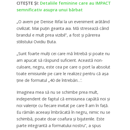
CITEȘTE ȘI:
Detaliile feminine care au IMPACT
semnificativ asupra unui bărbat
„O avem pe Denise Rifai la un eveniment arătând
civilizat. Mai puțin geanta aia. Mă stresează când
brandul e mult prea vizibil”, a fost și părerea
stilistului Ovidiu Buta.
„Sunt foarte mulți cei care mă întrebă și poate nu
am apucat să răspund suficient. Această non-
culoare, negru, este cea pe care o port la absolut
toate emisiunile pe care le realizez pentru că așa
ține de formatul „40 de întrebări…’.
Imaginea mea să nu se schimbe prea mult,
independent de faptul că emisiunea capătă noi și
noi valențe cu fiecare invitat pe care îl am în față.
Eu rămân aceeași îmbrăcată în negru, nimic nu se
schimbă, poate doar coafura și bijuteriile. Este
parte integrantă a formatului nostru”, a spus