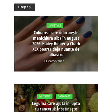
Citește și
LIFESTYLE
Culoarea care înlocuiește
manichiura albă în august
2026: Hailey Bieber și Charli
XCX poartă deja nuanțe de
albastru
06/08/2026
NUTRITIE
SANATATE
Leguma care ajută în lupta
cu cancerul: Încetinește