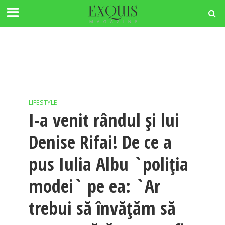
LIFESTYLE
I-a venit rândul și lui
Denise Rifai! De ce a
pus Iulia Albu `poliția
modei` pe ea: `Ar
trebui să învățăm să