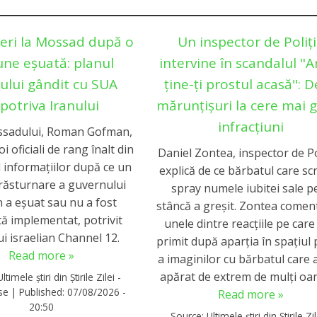
eri la Mossad după o
Un inspector de Poliț
une eșuată: planul
intervine în scandalul "
lului gândit cu SUA
ține-ți prostul acasă": D
potriva Iranului
mărunțișuri la cere mai 
infracțiuni
ssadului, Roman Gofman,
i oficiali de rang înalt din
Daniel Zontea, inspector de Po
 informațiilor după ce un
explică de ce bărbatul care scr
 răsturnare a guvernului
spray numele iubitei sale p
n a eșuat sau nu a fost
stâncă a greșit. Zontea come
tă implementat, potrivit
unele dintre reacţiile pe care
i israelian Channel 12.
primit după aparţia în spaţiul 
Read more »
a imaginilor cu bărbatul care 
apărat de extrem de mulți oa
Ultimele știri din Știrile Zilei -
rse
|
Published:
07/08/2026 -
Read more »
20:50
Source:
Ultimele știri din Știrile Zil