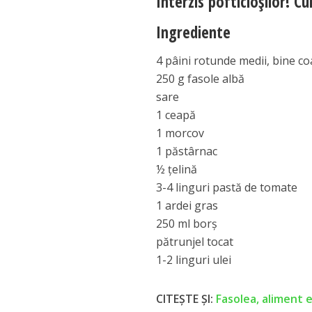
Interzis pofticioșilor! C
Ingrediente
4 pâini rotunde medii, bine c
250 g fasole albă
sare
1 ceapă
1 morcov
1 păstârnac
½ ţelină
3-4 linguri pastă de tomate
1 ardei gras
250 ml borş
pătrunjel tocat
1-2 linguri ulei
CITEȘTE ȘI:
Fasolea, aliment e