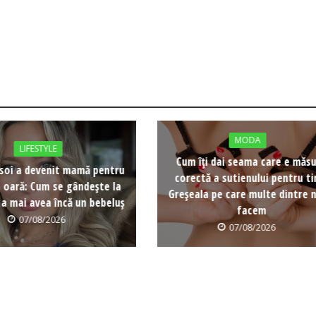
MODA
LIFESTYLE
Cum îți dai seama care e măs
soi a devenit mamă pentru
corectă a sutienului pentru ti
a oară: Cum se gândește la
Greșeala pe care multe dintre n
 a mai avea încă un bebeluș
facem
07/08/2026
07/08/2026