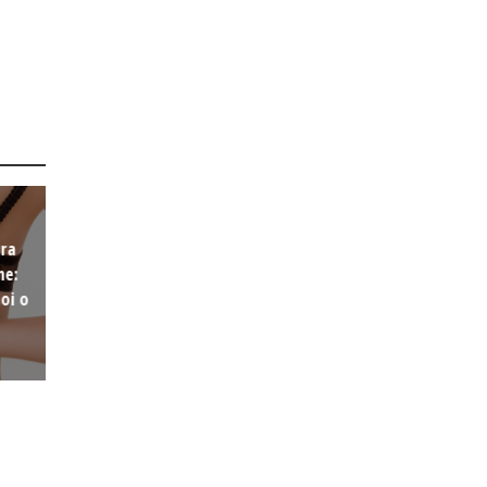
ura
ne:
oi o