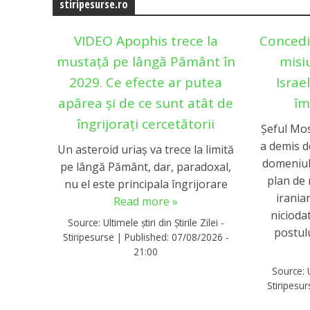
stiripesurse.ro
VIDEO Apophis trece la
Concedi
mustață pe lângă Pământ în
misi
2029. Ce efecte ar putea
Israe
apărea și de ce sunt atât de
îm
îngrijorați cercetătorii
Șeful Mo
a demis do
Un asteroid uriaș va trece la limită
domeniul
pe lângă Pământ, dar, paradoxal,
plan de
nu el este principala îngrijorare
irania
Read more »
nicioda
Source:
Ultimele știri din Știrile Zilei -
postulu
Stiripesurse
|
Published:
07/08/2026 -
21:00
Source:
Stiripesu