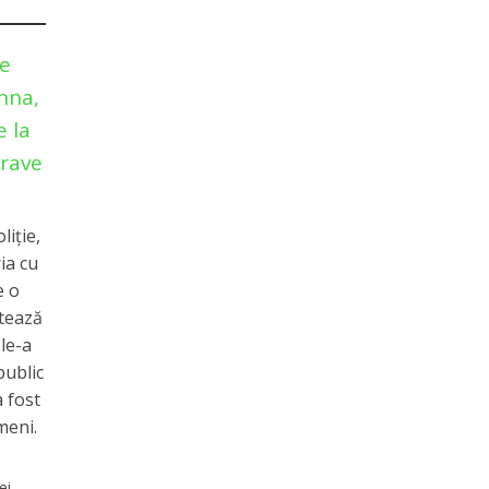
ie
Anna,
e la
grave
liţie,
ia cu
e o
ntează
 le-a
public
a fost
meni.
ei -