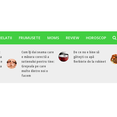
RELATII
FRUMUSETE
MOMS
REVIEW
HOROSCOP
t
Cum îți dai seama care
De ce nu e bine să
ea
e măsura corectă a
gătești cu apă
te
sutienului pentru tine:
fierbinte de la robinet
ea
Greșeala pe care
multe dintre noi o
facem