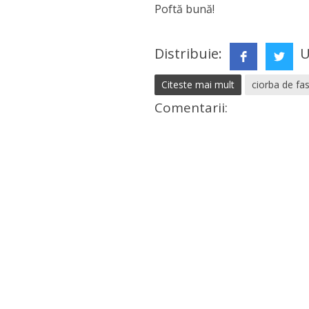
Poftă bună!
Distribuie:
U
Citeste mai mult
ciorba de fas
Comentarii: