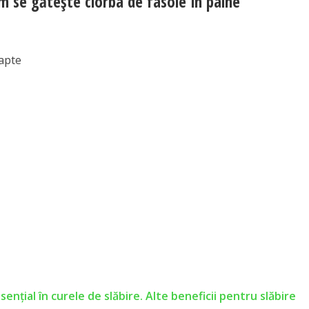
um se gătește ciorba de fasole în pâine
oapte
sențial în curele de slăbire. Alte beneficii pentru slăbire