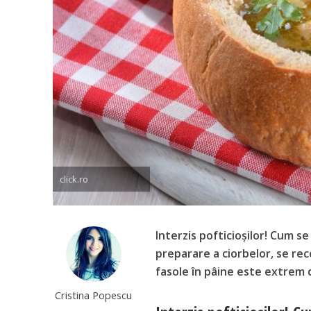
click.ro
Interzis pofticioșilor! Cum s
preparare a ciorbelor, se re
fasole în pâine este extrem 
Cristina Popescu