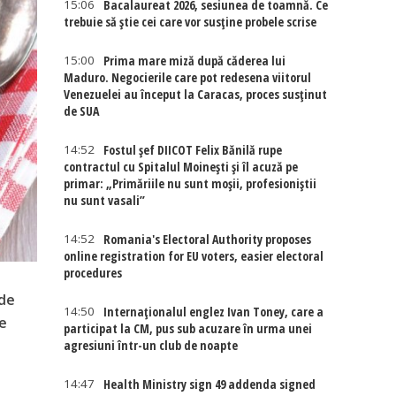
15:06
Bacalaureat 2026, sesiunea de toamnă. Ce
trebuie să știe cei care vor susține probele scrise
15:00
Prima mare miză după căderea lui
Maduro. Negocierile care pot redesena viitorul
Venezuelei au început la Caracas, proces susținut
de SUA
14:52
Fostul șef DIICOT Felix Bănilă rupe
contractul cu Spitalul Moinești și îl acuză pe
primar: „Primăriile nu sunt moșii, profesioniștii
nu sunt vasali”
14:52
Romania's Electoral Authority proposes
online registration for EU voters, easier electoral
procedures
 de
14:50
Internaţionalul englez Ivan Toney, care a
de
participat la CM, pus sub acuzare în urma unei
agresiuni într-un club de noapte
14:47
Health Ministry sign 49 addenda signed