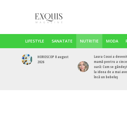
LIFESTYLE
SANATATE
NUTRITIE
MODA
Laura Cosoi a deveni
HOROSCOP 8 august
mamă pentru a cinc
2026
oară: Cum se gândeș
la ideea de a mai av
încă un bebeluș