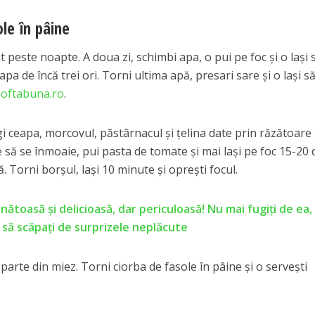
le în pâine
at peste noapte. A doua zi, schimbi apa, o pui pe foc şi o laşi 
pa de încă trei ori. Torni ultima apă, presari sare şi o laşi s
poftabuna.ro
.
gi ceapa, morcovul, păstârnacul şi ţelina date prin răzătoare 
e să se înmoaie, pui pasta de tomate şi mai laşi pe foc 15-20 
ă. Torni borşul, laşi 10 minute şi opreşti focul.
nătoasă și delicioasă, dar periculoasă! Nu mai fugiți de ea,
 să scăpați de surprizele neplăcute
o parte din miez. Torni ciorba de fasole în pâine şi o serveşti