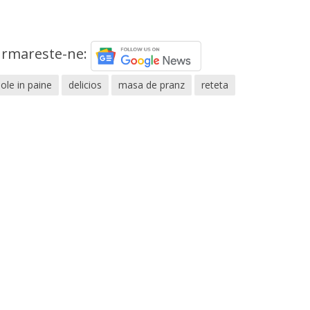
rmareste-ne:
ole in paine
delicios
masa de pranz
reteta