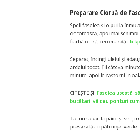
Preparare Ciorbă de faso
Speli fasolea şi o pui la înmui
clocotească, apoi mai schimbi a
fiarbă o oră, recomandă
click
Separat, încingi uleiul şi adau
ardeiul tocat. Ţii câteva minut
minute, apoi le răstorni în oal
CITEȘTE ȘI:
Fasolea uscată, să
bucătarii vă dau ponturi cum
Tai un capac la pâini şi scoţi 
presărată cu pătrunjel verde.