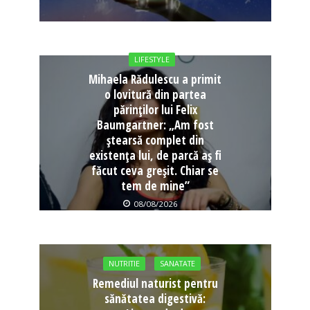
LIFESTYLE
Mihaela Rădulescu a primit
o lovitură din partea
părinților lui Felix
Baumgartner: „Am fost
ștearsă complet din
existența lui, de parcă aș fi
făcut ceva greșit. Chiar se
tem de mine”
08/08/2026
NUTRITIE
SANATATE
Remediul naturist pentru
sănătatea digestivă: