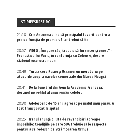
STIRIPESURSE.RO
21:10
Crin Antonescu indică principalul favorit pentru a
prelua funcția de premier: El ar trebui să fie
20:57
VIDEO „Îmi pare rău, trebuie să fiu sincer și onest” -
Pronosticul lui Vucic, în conferința cu Zelenski, despre
războiul ruso-ucrainean
20:49
Turcia cere Rusiei și Ucrainei un moratoriu pe
atacurile asupra navelor comerciale din Marea Neagră
20:41
De la buncărul din Fieni la Academia Franceză:
destinul incredibil al unui român celebru
20:30
Adolescent de 15 ani, agresat pe malul unui pârău. A
fost transportat la spital
20:25
Iranul anunță o listă de revendicări aproape
imposibile: Condițiile pe care SUA trebuie să le respecte
pentru a se redeschide Strâmtoarea Ormuz