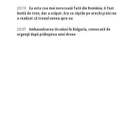
20:10
Ea este cea mai norocoasă fată din România: A fost
lovită de tren, dar a scăpat. Era cu căștile pe urechi și nici nu
a realizat că trenul venea spre ea
20:07
Ambasadoarea Ucrainei în Bulgaria, convocată de
urgență după prăbușirea unei drone