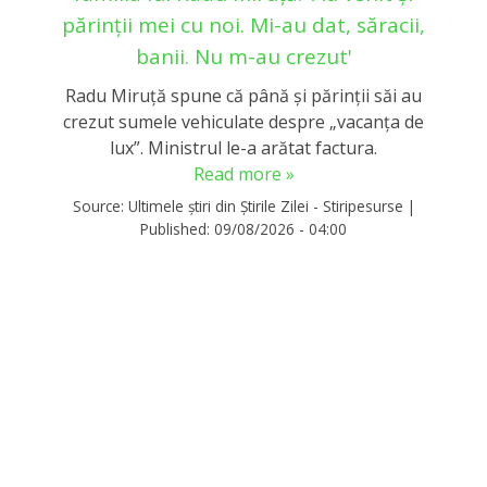
părinții mei cu noi. Mi-au dat, săracii,
banii. Nu m-au crezut'
Radu Miruță spune că până și părinții săi au
crezut sumele vehiculate despre „vacanța de
lux”. Ministrul le-a arătat factura.
Read more »
Source:
Ultimele știri din Știrile Zilei - Stiripesurse
|
Published:
09/08/2026 - 04:00