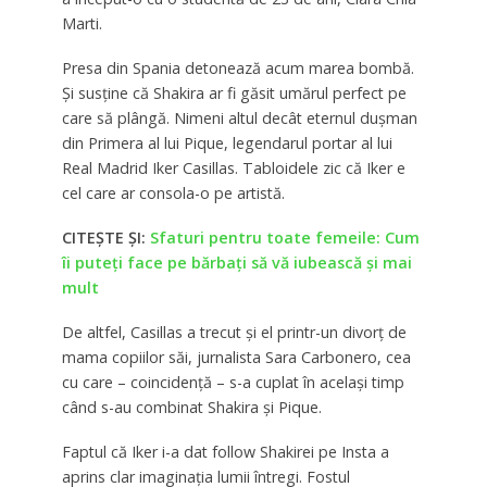
Marti.
Presa din Spania detonează acum marea bombă.
Și susține că Shakira ar fi găsit umărul perfect pe
care să plângă. Nimeni altul decât eternul dușman
din Primera al lui Pique, legendarul portar al lui
Real Madrid Iker Casillas. Tabloidele zic că Iker e
cel care ar consola-o pe artistă.
CITEȘTE ȘI:
Sfaturi pentru toate femeile: Cum
îi puteţi face pe bărbaţi să vă iubească şi mai
mult
De altfel, Casillas a trecut și el printr-un divorț de
mama copiilor săi, jurnalista Sara Carbonero, cea
cu care – coincidență – s-a cuplat în același timp
când s-au combinat Shakira și Pique.
Faptul că Iker i-a dat follow Shakirei pe Insta a
aprins clar imaginația lumii întregi. Fostul