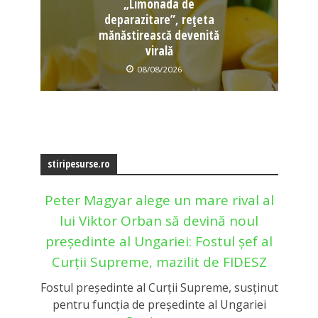
„Limonada de
deparazitare”, rețeta
mănăstirească devenită
virală
08/08/2026
stiripesurse.ro
Peter Magyar alege un mare rival al
lui Viktor Orban să devină noul
președinte al Ungariei: Fostul șef al
Curții Supreme, mazilit de FIDESZ
Fostul președinte al Curții Supreme, susținut
pentru funcția de președinte al Ungariei