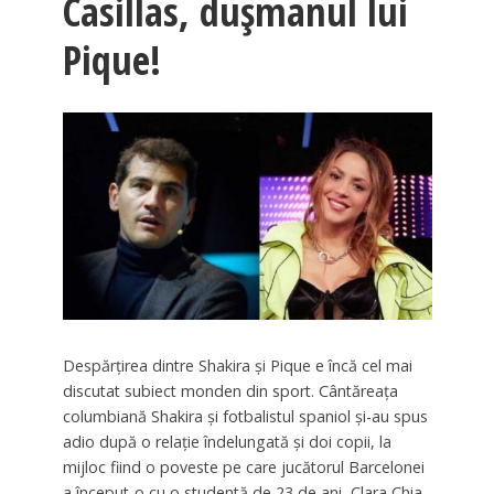
Casillas, dușmanul lui
Pique!
Despărțirea dintre Shakira și Pique e încă cel mai
discutat subiect monden din sport. Cântăreața
columbiană Shakira și fotbalistul spaniol și-au spus
adio după o relație îndelungată și doi copii, la
mijloc fiind o poveste pe care jucătorul Barcelonei
a început-o cu o studentă de 23 de ani, Clara Chia