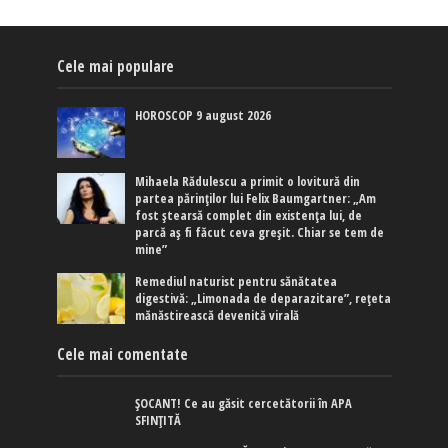
Cele mai populare
HOROSCOP 9 august 2026
Mihaela Rădulescu a primit o lovitură din
partea părinților lui Felix Baumgartner: „Am
fost ștearsă complet din existența lui, de
parcă aș fi făcut ceva greșit. Chiar se tem de
mine”
Remediul naturist pentru sănătatea
digestivă: „Limonada de deparazitare”, rețeta
mănăstirească devenită virală
Cele mai comentate
ȘOCANT! Ce au găsit cercetătorii în APA
SFINȚITĂ