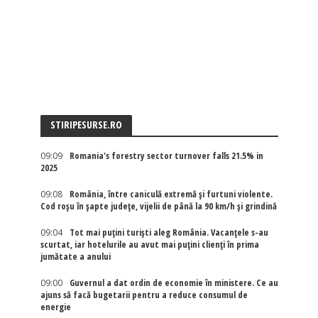
STIRIPESURSE.RO
09:09
Romania's forestry sector turnover falls 21.5% in
2025
09:08
România, între caniculă extremă și furtuni violente.
Cod roșu în șapte județe, vijelii de până la 90 km/h și grindină
09:04
Tot mai puțini turiști aleg România. Vacanțele s-au
scurtat, iar hotelurile au avut mai puțini clienți în prima
jumătate a anului
09:00
Guvernul a dat ordin de economie în ministere. Ce au
ajuns să facă bugetarii pentru a reduce consumul de
energie