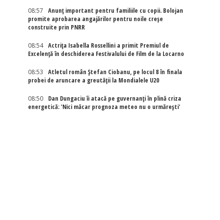
08:57
Anunț important pentru familiile cu copii. Bolojan
promite aprobarea angajărilor pentru noile creșe
construite prin PNRR
08:54
Actriţa Isabella Rossellini a primit Premiul de
Excelenţă în deschiderea Festivalului de Film de la Locarno
08:53
Atletul român Ștefan Ciobanu, pe locul 8 în finala
probei de aruncare a greutății la Mondialele U20
08:50
Dan Dungaciu îi atacă pe guvernanți în plină criza
energetică: 'Nici măcar prognoza meteo nu o urmărești'