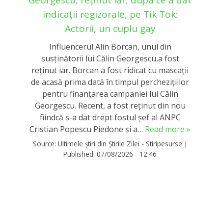
Georgescu, reținut iar, după ce a dat
indicații regizorale, pe Tik Tok:
Actorii, un cuplu gay
Influencerul Alin Borcan, unul din
susținătorii lui Călin Georgescu,a fost
reținut iar. Borcan a fost ridicat cu mascații
de acasă prima dată în timpul perchezițiilor
pentru finanțarea campaniei lui Călin
Georgescu. Recent, a fost reținut din nou
fiindcă s-a dat drept fostul șef al ANPC
Cristian Popescu Piedone și a…
Read more »
Source:
Ultimele știri din Știrile Zilei - Stiripesurse
|
Published:
07/08/2026 - 12:46