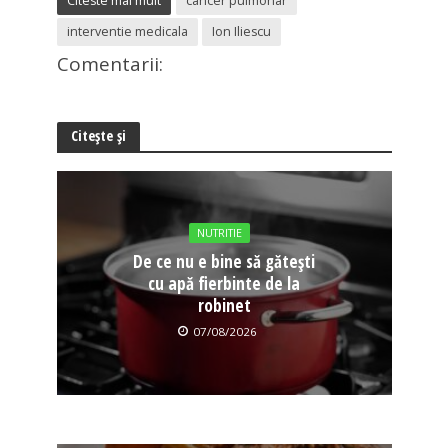
Citeste mai mult
cancer pulmonar
interventie medicala
Ion Iliescu
Comentarii:
Citește și
NUTRITIE
De ce nu e bine să gătești
cu apă fierbinte de la
robinet
07/08/2026