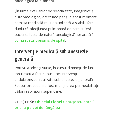
oncologică la plămâni.
„În urma evaluărilor de specialitate, imagistice și
histopatologice, efectuate până la acest moment,
comisia medicală multidisciplinară a stabilit fără
dubiu că afecțiunea pulmonară de care suferă
pacientul este de natură oncologică”, se arată în
comunicatul transmis de spital
.
Intervenție medicală sub anestezie
generală
Potrivit aceleiași surse, în cursul dimineții de luni,
Ion Iliescu a fost supus unei intervenții
endobronșice, realizate sub anestezie generală.
Scopul procedurii a fost menținerea permeabilității
căilor respiratorii superioare.
CITEȘTE ȘI:
Obiceiul Elenei Ceaușescu care îi
oripila pe cei de lângă ea