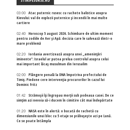
STIRIPESURSE.RO
03:00
Atac puternic rusesc cu rachete balistice asupra
Kievului: val de explozii puternice și incendii în mai multe
cartiere
02:40
Horoscop 5 august 2026. Schimbare de ultim moment
pentru zodiile de Aer și Apă: decizia care le salvează dintr-o
mare problemă
02:20
Iordania avertizează asupra unei „amenințări
iminente”: Israelul ar putea prelua controlul asupra celui
mai important lăcaș musulman din Ierusalim
02:00
Plângere penală la DNA împotriva prefectului de
Timiș: Piedone cere intervenția procurorilor în cazul lui
Dominic Fritz
01:42
Strămoșii își îngropau morții sub podeaua casei. De ce
simțim azi nevoia să-i ducem în cimitire cât mai îndepărtate
01:20
NASA este în alertă: o bucată de rachetă cu
dimensiunile unui bloc cu 5 etaje se prăbușește azi pe Lună.
Ce se poate întâmpla