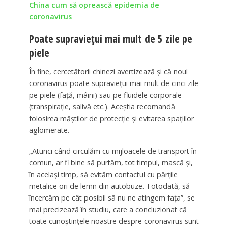
China cum să oprească epidemia de
coronavirus
Poate supraviețui mai mult de 5 zile pe
piele
În fine, cercetătorii chinezi avertizează şi că noul
coronavirus poate supravieţui mai mult de cinci zile
pe piele (faţă, mâini) sau pe fluidele corporale
(transpiraţie, salivă etc.). Aceştia recomandă
folosirea măştilor de protecţie şi evitarea spaţiilor
aglomerate.
„Atunci când circulăm cu mijloacele de transport în
comun, ar fi bine să purtăm, tot timpul, mască şi,
în acelaşi timp, să evităm contactul cu părţile
metalice ori de lemn din autobuze. Totodată, să
încercăm pe cât posibil să nu ne atingem faţa”, se
mai precizează în studiu, care a concluzionat că
toate cunoştinţele noastre despre coronavirus sunt