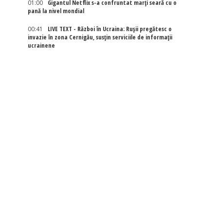
01:00
Gigantul Netflix s-a confruntat marţi seară cu o
pană la nivel mondial
00:41
LIVE TEXT - Război în Ucraina: Rușii pregătesc o
invazie în zona Cernigău, susțin serviciile de informații
ucrainene