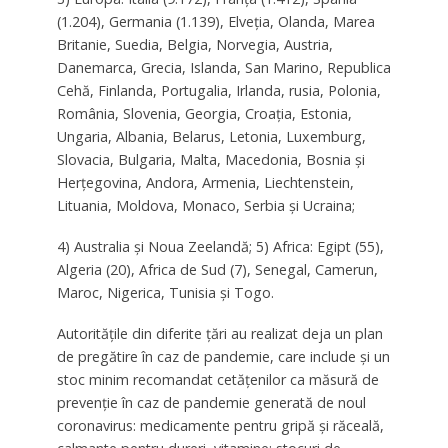
(1.204), Germania (1.139), Elveţia, Olanda, Marea
Britanie, Suedia, Belgia, Norvegia, Austria,
Danemarca, Grecia, Islanda, San Marino, Republica
Cehă, Finlanda, Portugalia, Irlanda, rusia, Polonia,
România, Slovenia, Georgia, Croaţia, Estonia,
Ungaria, Albania, Belarus, Letonia, Luxemburg,
Slovacia, Bulgaria, Malta, Macedonia, Bosnia şi
Herţegovina, Andora, Armenia, Liechtenstein,
Lituania, Moldova, Monaco, Serbia şi Ucraina;
4) Australia şi Noua Zeelandă; 5) Africa: Egipt (55),
Algeria (20), Africa de Sud (7), Senegal, Camerun,
Maroc, Nigerica, Tunisia şi Togo.
Autorităţile din diferite ţări au realizat deja un plan
de pregătire în caz de pandemie, care include şi un
stoc minim recomandat cetăţenilor ca măsură de
prevenţie în caz de pandemie generată de noul
coronavirus: medicamente pentru gripă şi răceală,