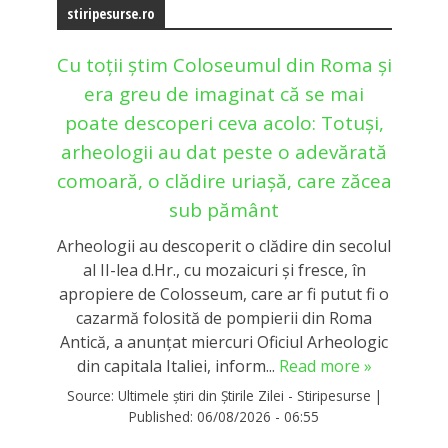
stiripesurse.ro
Cu toții știm Coloseumul din Roma și
era greu de imaginat că se mai
poate descoperi ceva acolo: Totuși,
arheologii au dat peste o adevărată
comoară, o clădire uriașă, care zăcea
sub pământ
Arheologii au descoperit o clădire din secolul
al II-lea d.Hr., cu mozaicuri şi fresce, în
apropiere de Colosseum, care ar fi putut fi o
cazarmă folosită de pompierii din Roma
Antică, a anunţat miercuri Oficiul Arheologic
din capitala Italiei, inform...
Read more »
Source:
Ultimele știri din Știrile Zilei - Stiripesurse
|
Published:
06/08/2026 - 06:55