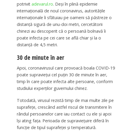
potrivit
adevarul.ro
. Deşi în plină epidemie
internaţională de noul coronavirus, autorităţile
internaţionale îi sfătuiau pe oameni să păstreze o
distanţă sigură de unu-doi metri, cercetătorii
chinezi au descoperit că o persoană bolnavă îi
poate infecta pe cei care se află chiar şi la o
distanţă de 4,5 metri.
30 de minute în aer
Apoi, coronavirusul care provoacă boala COVID-19
poate supravieţui cel puţin 30 de minute în aer,
timp în care poate infecta alte persoane, conform
studiului experţilor guvernului chinez.
Totodată, virusul rezistă timp de mai multe zile pe
suprafeţe, crescând astfel riscul de transmitere în
rândul persoanelor care iau contact cu ele şi apoi
îşi ating faţa. Perioada de supravieţuire diferă în
funcţie de tipul suprafeţei şi temperatură.