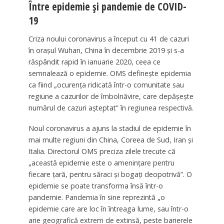
Între epidemie şi pandemie de COVID-
19
Criza noului coronavirus a început cu 41 de cazuri
în oraşul Wuhan, China în decembrie 2019 şi s-a
răspândit rapid în ianuarie 2020, ceea ce
semnalează o epidemie. OMS defineşte epidemia
ca fiind „ocurenţa ridicată într-o comunitate sau
regiune a cazurilor de îmbolnăvire, care depăşeşte
numărul de cazuri aşteptat” în regiunea respectivă.
Noul coronavirus a ajuns la stadiul de epidemie în
mai multe regiuni din China, Coreea de Sud, Iran şi
Italia. Directorul OMS preciza zilele trecute că
„această epidemie este o ameninţare pentru
fiecare ţară, pentru săraci şi bogaţi deopotrivă”. O
epidemie se poate transforma însă într-o
pandemie. Pandemia în sine reprezintă „o
epidemie care are loc în întreaga lume, sau într-o
arie geografică extrem de extinsă, peste barierele