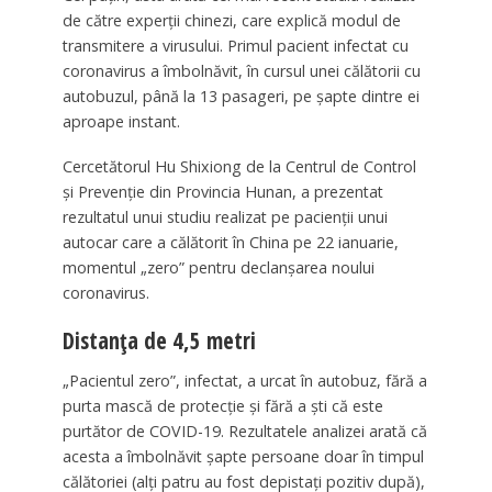
de către experţii chinezi, care explică modul de
transmitere a virusului. Primul pacient infectat cu
coronavirus a îmbolnăvit, în cursul unei călătorii cu
autobuzul, până la 13 pasageri, pe şapte dintre ei
aproape instant.
Cercetătorul Hu Shixiong de la Centrul de Control
şi Prevenţie din Provincia Hunan, a prezentat
rezultatul unui studiu realizat pe pacienţii unui
autocar care a călătorit în China pe 22 ianuarie,
momentul „zero” pentru declanşarea noului
coronavirus.
Distanța de 4,5 metri
„Pacientul zero”, infectat, a urcat în autobuz, fără a
purta mască de protecţie şi fără a şti că este
purtător de COVID-19. Rezultatele analizei arată că
acesta a îmbolnăvit şapte persoane doar în timpul
călătoriei (alţi patru au fost depistaţi pozitiv după),