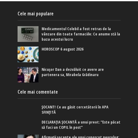
Cele mai populare
Medicamentul Colebil a fost retras de la
vânzare din toate farmaciile: Ce anume stă la
baza acestui lucru
HOROSCOP 6 august 2026
Nicușor Dan a dezvăluit ce avere are
partenera sa, Mirabela Grădinaru
Cele mai comentate
ȘOCANT! Ce au găsit cercetătorii în APA
SFINȚITĂ
DECLARAȚIA ȘOCANTĂ a unui preot: ”Este păcat
să faci un COPIL în post”
Afirmaţii şocante ale unui cunoscut neurolog: