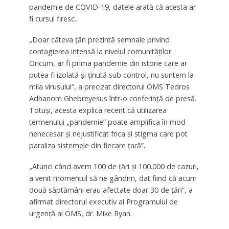
pandemie de COVID-19, datele arată că acesta ar
fi cursul firesc.
„Doar câteva ţări prezintă semnale privind
contagierea intensă la nivelul comunităţilor.
Oricum, ar fi prima pandemie din istorie care ar
putea fi izolată şi ţinută sub control, nu suntem la
mila virusului”, a precizat directorul OMS Tedros
Adhanom Ghebreyesus într-o conferinţă de presă.
Totuşi, acesta explica recent că utilizarea
termenului „pandemie” poate amplifica în mod
nenecesar şi nejustificat frica şi stigma care pot
paraliza sistemele din fiecare ţară”.
„Atunci când avem 100 de ţări şi 100.000 de cazuri,
a venit momentul să ne gândim, dat fiind că acum
două săptămâni erau afectate doar 30 de ţări”, a
afirmat directorul executiv al Programului de
urgenţă al OMS, dr. Mike Ryan.