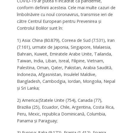
COVID-19 ar putea fi încadrat ca pandemie,
conform definirii acesteia. Cele mai multe cazuri de
îmbolnăvire cu noul coronavirus, transmise ieri de
către Centrul European pentru Prevenirea şi
Controlul Bolilor sunt în:
1) Asia: China (80.879), Coreea de Sud (7.531), Iran
(7.161), urmate de Japonia, Singapore, Malaesia,
Bahrain, Kuweit, Emiratele Arabe Unite, Tailanda,
Taiwan, India, Liban, Isreal, Filipine, Vietnam,
Palestina, Oman, Qater, Pakistan, Arabia Saudită,
Indonezia, Afgasnistan, Insulelel Maldive,
Bangladesh, Cambodgia, Iordan, Mongolia, Nepal
şi Sri Lanka;
2) America:(Statele Unite (754), Canada (77),
Brazilia (25), Ecuador, Chile, Argentina, Costa Rica,
Peru, Mexic, republica Dominicană, Columbia,
Panama şi Paraguay;
3) Europa: Italia (9.172), Franţa (1.412), Spania