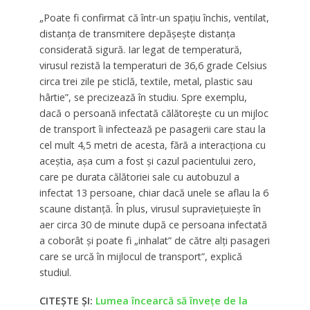
„Poate fi confirmat că într-un spaţiu închis, ventilat,
distanţa de transmitere depăşeşte distanţa
considerată sigură. Iar legat de temperatură,
virusul rezistă la temperaturi de 36,6 grade Celsius
circa trei zile pe sticlă, textile, metal, plastic sau
hârtie”, se precizează în studiu. Spre exemplu,
dacă o persoană infectată călătoreşte cu un mijloc
de transport îi infectează pe pasagerii care stau la
cel mult 4,5 metri de acesta, fără a interacţiona cu
aceştia, aşa cum a fost şi cazul pacientului zero,
care pe durata călătoriei sale cu autobuzul a
infectat 13 persoane, chiar dacă unele se aflau la 6
scaune distanţă. În plus, virusul supravieţuieşte în
aer circa 30 de minute după ce persoana infectată
a coborât şi poate fi „inhalat” de către alţi pasageri
care se urcă în mijlocul de transport”, explică
studiul.
CITEȘTE ȘI:
Lumea încearcă să învețe de la