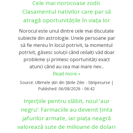
Cele mai norocoase zodii.
Clasamentul nativilor care par să
atragă oportunitățile în viața lor
Norocul este unul dintre cele mai discutate
subiecte din astrologie. Unele persoane par
să fie mereu în locul potrivit, la momentul
potrivit, găsesc soluții când ceilalți văd doar
probleme și primesc oportunități exact
atunci când au cea mai mare nev...
Read more »
Source:
Ultimele știri din Știrile Zilei - Stiripesurse
|
Published:
06/08/2026 - 06:42
Injecțiile pentru slăbit, noul 'aur
negru': Farmaciile au devenit ținta
jafurilor armate, iar piața neagră
valorează sute de milioane de dolari