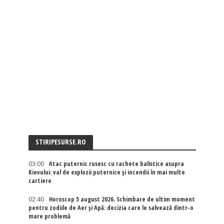
STIRIPESURSE.RO
03:00
Atac puternic rusesc cu rachete balistice asupra
Kievului: val de explozii puternice și incendii în mai multe
cartiere
02:40
Horoscop 5 august 2026. Schimbare de ultim moment
pentru zodiile de Aer și Apă: decizia care le salvează dintr-o
mare problemă