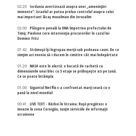
02:20
Iordania avertizează asupra unei „amenințări
iminente”: Israelul ar putea prelua controlul asupra celui
mai important lăcaș musulman din Ierusalim
02:00
Plângere penală la DNA împotriva prefectului de
Timiș: Piedone cere intervenția procurorilor în cazul lui
Dominic Fritz
01:42
Strămoșii își îngropau morții sub podeaua casei. De ce
simțim azi nevoia să-i ducem în cimitire cât mai îndepărtate
01:20
NASA este în alertă: o bucată de rachetă cu
dimensiunile unui bloc cu 5 etaje se prăbușește azi pe Lună.
Ce se poate întâmpla
01:00
Gigantul Netflix s-a confruntat marţi seară cu o
pană la nivel mondial
00:41
LIVE TEXT - Război în Ucraina: Rușii pregătesc o
invazie în zona Cernigău, susțin serviciile de informații
ucrainene