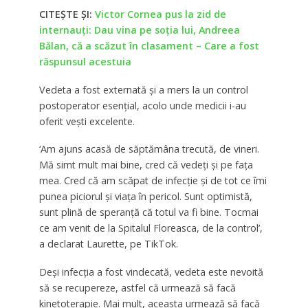
CITEȘTE ȘI:
Victor Cornea pus la zid de
internauți: Dau vina pe soția lui, Andreea
Bălan, că a scăzut în clasament – Care a fost
răspunsul acestuia
Vedeta a fost externată și a mers la un control
postoperator esențial, acolo unde medicii i-au
oferit vești excelente.
‘Am ajuns acasă de săptămâna trecută, de vineri.
Mă simt mult mai bine, cred că vedeți și pe fața
mea. Cred că am scăpat de infecție și de tot ce îmi
punea piciorul și viața în pericol. Sunt optimistă,
sunt plină de speranță că totul va fi bine. Tocmai
ce am venit de la Spitalul Floreasca, de la control’,
a declarat Laurette, pe TikTok.
Deși infecția a fost vindecată, vedeta este nevoită
să se recupereze, astfel că urmează să facă
kinetoterapie. Mai mult, aceasta urmează să facă