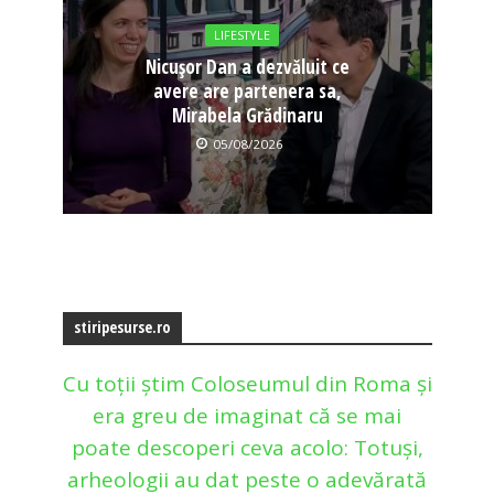
LIFESTYLE
Nicușor Dan a dezvăluit ce
avere are partenera sa,
Mirabela Grădinaru
05/08/2026
stiripesurse.ro
Cu toții știm Coloseumul din Roma și
era greu de imaginat că se mai
poate descoperi ceva acolo: Totuși,
arheologii au dat peste o adevărată