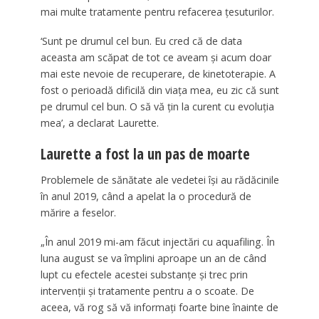
mai multe tratamente pentru refacerea țesuturilor.
‘Sunt pe drumul cel bun. Eu cred că de data
aceasta am scăpat de tot ce aveam și acum doar
mai este nevoie de recuperare, de kinetoterapie. A
fost o perioadă dificilă din viața mea, eu zic că sunt
pe drumul cel bun. O să vă țin la curent cu evoluția
mea’, a declarat Laurette.
Laurette a fost la un pas de moarte
Problemele de sănătate ale vedetei își au rădăcinile
în anul 2019, când a apelat la o procedură de
mărire a feselor.
„În anul 2019 mi-am făcut injectări cu aquafiling. În
luna august se va împlini aproape un an de când
lupt cu efectele acestei substanțe și trec prin
intervenții și tratamente pentru a o scoate. De
aceea, vă rog să vă informați foarte bine înainte de