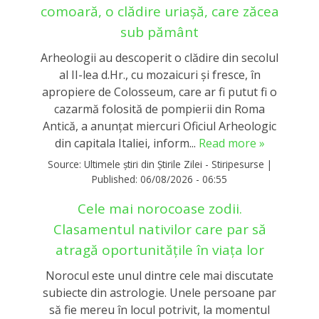
comoară, o clădire uriașă, care zăcea
sub pământ
Arheologii au descoperit o clădire din secolul
al II-lea d.Hr., cu mozaicuri şi fresce, în
apropiere de Colosseum, care ar fi putut fi o
cazarmă folosită de pompierii din Roma
Antică, a anunţat miercuri Oficiul Arheologic
din capitala Italiei, inform...
Read more »
Source:
Ultimele știri din Știrile Zilei - Stiripesurse
|
Published:
06/08/2026 - 06:55
Cele mai norocoase zodii.
Clasamentul nativilor care par să
atragă oportunitățile în viața lor
Norocul este unul dintre cele mai discutate
subiecte din astrologie. Unele persoane par
să fie mereu în locul potrivit, la momentul