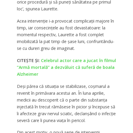
orice procedură și să puneți sănătatea pe primul
loc’, spunea Laurette.
Acea intervenție i-a provocat complicații majore în
timp, iar consecințele au fost devastatoare: la
momentul respectiv, Laurette a fost complet
imobilizată la pat timp de șase luni, confruntându-
se cu dureri greu de imaginat.
CITEȘTE ȘI:
Celebrul actor care a jucat în filmul
”Armă mortală” a dezvăluit că suferă de boala
Alzheimer
Deși părea că situația se stabilizase, coșmarul a
revenit în primăvara acestui an. În luna aprilie,
medicii au descoperit că o parte din substanța
injectată în trecut rămăsese în picior și începuse să
îi afecteze grav nervul sciatic, declanșând o infecție
severă care îi punea viața în pericol.
Din acest motiv, o nouă serie de intervenții