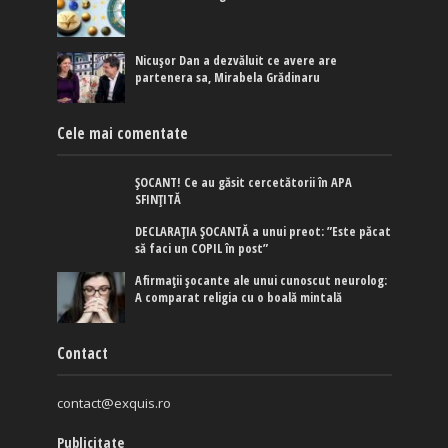
Nicușor Dan a dezvăluit ce avere are
partenera sa, Mirabela Grădinaru
Cele mai comentate
ȘOCANT! Ce au găsit cercetătorii în APA
SFINȚITĂ
DECLARAȚIA ȘOCANTĂ a unui preot: ”Este păcat
să faci un COPIL în post”
Afirmaţii şocante ale unui cunoscut neurolog:
A comparat religia cu o boală mintală
Contact
contact@exquis.ro
Publicitate