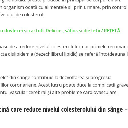
n organism odată cu alimentele și, prin urmare, prin control
ivelului de colesterol.
u dovlecei și cartofi: Delicios, sățios și dietetic/ REȚETĂ
ase de a reduce nivelul colesterolului, dar primele recoman
ecta dislipidemia (dezechilibrul lipidic) se referă întotdeauna 
„rele” din sânge contribuie la dezvoltarea și progresia
olilor coronariene. Acest lucru poate duce la complicații grav
dentul vascular cerebral și alte probleme cardiovasculare.
ină care reduce nivelul colesterolului din sânge –