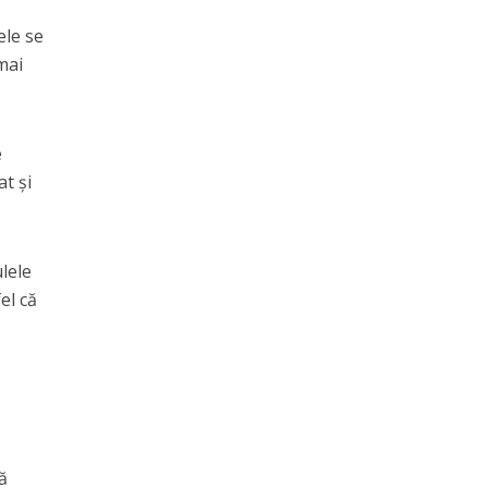
ele se
mai
e
at și
ulele
el că
tă