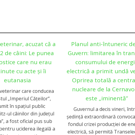
eterinar, acuzat că a
Planul anti-întuneric de
62 de câini: Le punea
Guvern: limitarea în tran
ostice care nu erau
consumului de energ
inute cu acte și îi
electrică a primit undă v
eutanasia
Oprirea totală a centra
nucleare de la Cernav
veterinar care conducea
este „iminentă”
ul „Imperiul Căţeilor”,
mit în spaţiul public
Guvernul a decis vineri, înt
tz-ul câinilor din judeţul
ședință extraordinară convoc
”, a fost oficial pus sub
fondul crizei producției de en
pentru uciderea ilegală a
electrică, să permită Transele