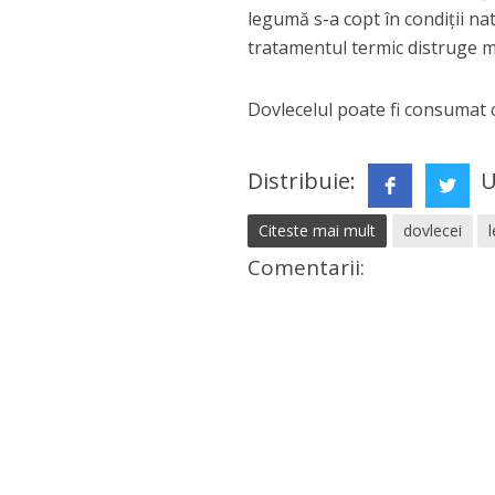
legumă s-a copt în condiții na
tratamentul termic distruge mu
Dovlecelul poate fi consumat 
Distribuie:
U
Citeste mai mult
dovlecei
Comentarii: