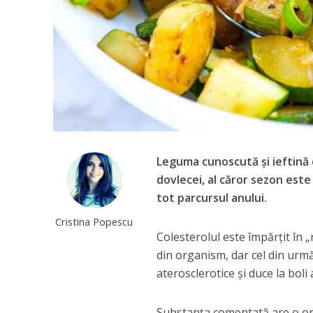
Leguma cunoscută și ieftină 
dovlecei, al căror sezon este
tot parcursul anului.
Cristina Popescu
Colesterolul este împărțit în „
din organism, dar cel din urm
aterosclerotice și duce la boli 
Substanța comentată are o orig