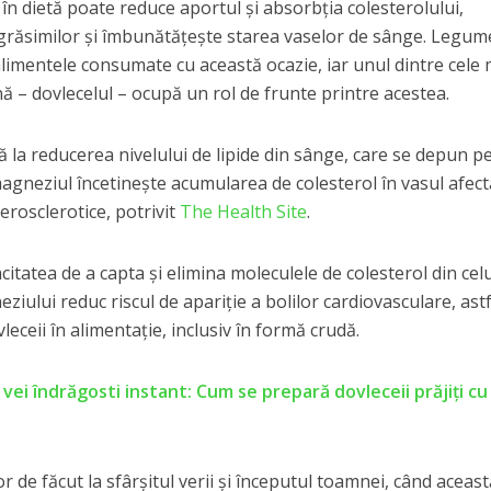
n dietă poate reduce aportul și absorbția colesterolului,
răsimilor și îmbunătățește starea vaselor de sânge. Legum
imentele consumate cu această ocazie, iar unul dintre cele 
– dovlecelul – ocupă un rol de frunte printre acestea.
tă la reducerea nivelului de lipide din sânge, care se depun p
magneziul încetinește acumularea de colesterol în vasul afect
erosclerotice, potrivit
The Health Site
.
citatea de a capta și elimina moleculele de colesterol din cel
eziului reduc riscul de apariție a bolilor cardiovasculare, astf
eceii în alimentație, inclusiv în formă crudă.
vei îndrăgosti instant: Cum se prepară dovleceii prăjiţi cu
or de făcut la sfârșitul verii și începutul toamnei, când aceas