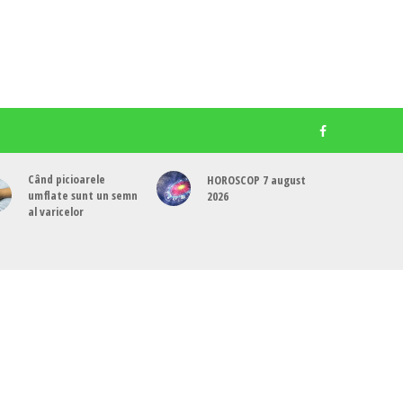
Când picioarele
HOROSCOP 7 august
umflate sunt un semn
2026
al varicelor