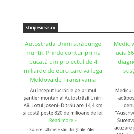
stiripesurse.ro
Autostrada Unirii străpunge
Medic v
munții: Prinde contur prima
ucis 6
bucată din proiectul de 4
diagn
miliarde de euro care va lega
susț
Moldova de Transilvania
Au început lucrările pe primul
Medicul 
șantier montan al Autostrăzii Unirii
adăpost
A8. Lotul Joseni–Ditrău are 14,4 km
denu
și costă peste 820 de milioane de lei.
”Auschwi
Read more »
Suceava
acuzare 
Source:
Ultimele știri din Știrile Zilei -