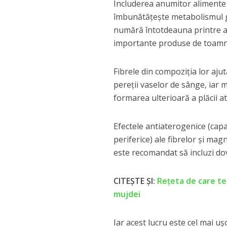
Includerea anumitor alimente î
îmbunătățește metabolismul g
numără întotdeauna printre al
importante produse de toamnă 
Fibrele din compoziția lor aju
pereții vaselor de sânge, iar 
formarea ulterioară a plăcii at
Efectele antiaterogenice (capa
periferice) ale fibrelor și magn
este recomandat să incluzi dovl
CITEȘTE ȘI:
Reţeta de care te 
mujdei
Iar acest lucru este cel mai uș