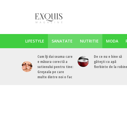
LIFESTYLE
SANATATE
NUTRITIE
MODA
Cum îți dai seama care
De ce nu e bine să
e măsura corectă a
gătești cu apă
sutienului pentru tine:
fierbinte de la robin
Greșeala pe care
multe dintre noi o fac