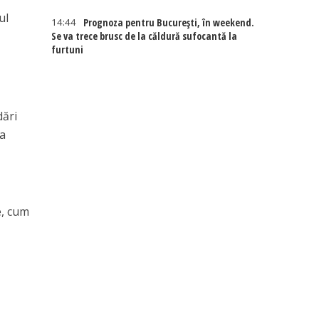
ul
14:44
Prognoza pentru București, în weekend.
Se va trece brusc de la căldură sufocantă la
furtuni
dări
la
e, cum