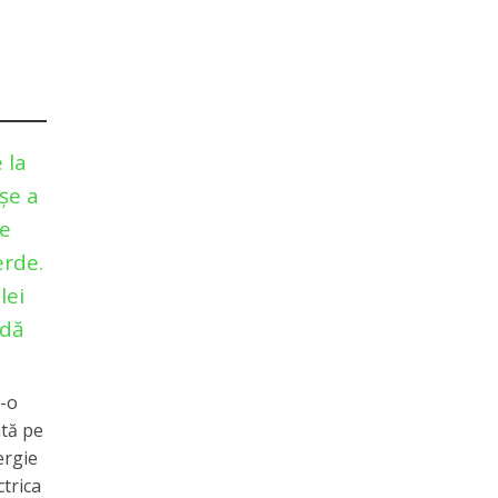
 la
şe a
ie
erde.
lei
odă
r-o
ată pe
ergie
ctrica