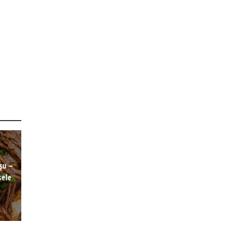
oșu –
sele