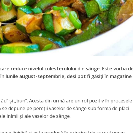
care reduce nivelul colesterolului din sânge. Este vorba d
 în lunile august-septembrie, deși pot fi găsiți în magazine
rău” și „bun”. Acesta din urmă are un rol pozitiv în procesele 
ă se depune pe pereții vaselor de sânge sub formă de plăci
ale inimii și ale vaselor de sânge.
ine lipidică și este produsă în principal de corpul uman.