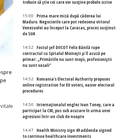
trebuie să știe cei care vor susține probele scrise
15:00
Prima mare miză după căderea lui
Maduro. Negocierile care pot redesena viitorul
Venezuelei au început la Caracas, proces susținut
de SUA
14:52
Fostul șef DIICOT Felix Bănilă rupe
contractul cu Spitalul Moinești și îl acuză pe
primar: „Primăriile nu sunt moșii, profesioniștii
nu sunt vasali”
espre
14:52
Romania's Electoral Authority proposes
 pe
online registration for EU voters, easier electoral
procedures
14:50
Internaţionalul englez Ivan Toney, care a
vitale
participat la CM, pus sub acuzare în urma unei
agresiuni într-un club de noapte
14:47
Health Ministry sign 49 addenda signed
to continue healthcare investments