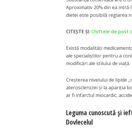
Aproximativ 20% din ea intră î
dietei este posibilă reglarea n
CITEȘTE ȘI:
Chiftele de post c
Există modalități medicamento
ale specialiștilor pentru a cor
modificări ale stilului de viață.
Creșterea nivelului de lipide 
aterosclerozei și la apariția b
ar fi infarctul miocardic, acci
Leguma cunoscută și ieft
Dovlecelul