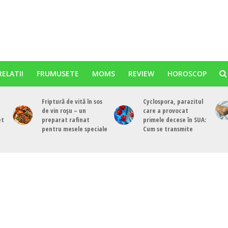
RELATII
FRUMUSETE
MOMS
REVIEW
HOROSCOP
Friptură de vită în sos
Cyclospora, parazitul
de vin roșu – un
care a provocat
et
preparat rafinat
primele decese în SUA:
pentru mesele speciale
Cum se transmite