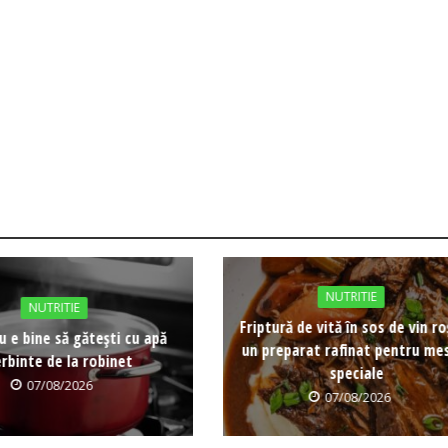
NUTRITIE
NUTRITIE
Friptură de vită în sos de vin r
u e bine să gătești cu apă
un preparat rafinat pentru me
erbinte de la robinet
speciale
07/08/2026
07/08/2026