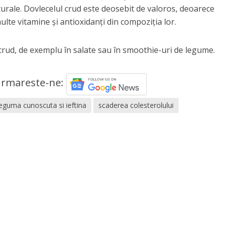
turale. Dovlecelul crud este deosebit de valoros, deoarece
lte vitamine și antioxidanți din compoziția lor.
crud, de exemplu în salate sau în smoothie-uri de legume.
rmareste-ne:
leguma cunoscuta si ieftina
scaderea colesterolului