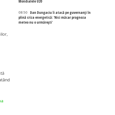
Mondialele U20
08:50
Dan Dungaciu îi atacă pe guvernanți în
plină criza energetică: 'Nici măcar prognoza
meteo nu o urmărești'
ilor,
stă
tatând
ba