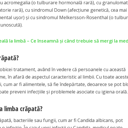
, cu acromegalia (o tulburare hormonală rară), cu granuloma
atorie rară), cu sindromul Down (afecțiune genetică, cea mai
mental ușor) și cu sindromul Melkersson-Rosenthal (o tulbu
cunoscută).
eală la limbă – Ce înseamnă şi când trebuie să mergi la med
răpată?
obicei tratament, având în vedere că persoanele cu această
 în afară de aspectul caracteristic al limbii. Cu toate acest
, cum ar fi alimentele, să fie îndepărtate, deoarece se pot bl
poate preveni infecțiile și problemele asociate cu igiena orală.
ea limba crăpată?
ată, bacteriile sau fungii, cum ar fi Candida albicans, pot
a o infecție. În cazul unei infecții cu Candida, medicul poate