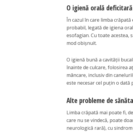
O igienă orală deficitară
În cazul în care limba crăpată 
probabil, legată de igiena or
esofagian. Cu toate acestea, s
mod obișnuit.
O igienă bună a cavității buca
înainte de culcare, folosirea a
mâncare, inclusiv din caneluri
este necesar cel puțin o dată
Alte probleme de sănăt
Limba crăpată mai poate fi, de
care nu se vindecă, poate doa
neurologică rară), cu sindrom