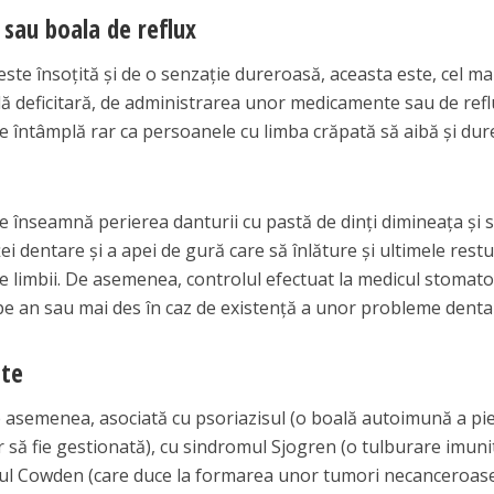
 sau boala de reflux
este însoțită și de o senzație dureroasă, aceasta este, cel ma
ală deficitară, de administrarea unor medicamente sau de refl
e întâmplă rar ca persoanele cu limba crăpată să aibă și dure
le înseamnă perierea danturii cu pastă de dinți dimineața și 
ței dentare și a apei de gură care să înlăture și ultimele restu
le limbii. De asemenea, controlul efectuat la medicul stomat
 pe an sau mai des în caz de existență a unor probleme denta
ate
 asemenea, asociată cu psoriazisul (o boală autoimună a piel
r să fie gestionată), cu sindromul Sjogren (o tulburare imuni
ul Cowden (care duce la formarea unor tumori necanceroase 