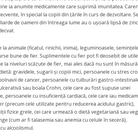
icine ia anumite medicamente care suprimă imunitatea. Caren
cvente, în special la copiii din țările în curs de dezvoltare. S
liarde de oameni din întreaga lume au o ușoară lipsă de zinc
decvat.
e la animale (ficatul, rinichii, inima), leguminoasele, semințel
se bune de fier. Suplimentele cu fier pot fi deosebit de utile
la niveluri scăzute de fier, mai ales dacă nu sunt în măsură
etă: gravidele, sugarii și copiii mici, persoanele cu stres cro
bolnavii de cancer, persoanele cu tulburări gastro-intestinal
a ulcerativă sau boala Crohn, cele care au fost supuse unei
ice, persoanele cu insuficiență cardiacă, cele care iau medica
er (precum cele utilizate pentru reducerea acidului gastric),
iții fizice grele, cei care urmează o dietă vegetariană sau ve
ge (cum ar fi talasemia sau anemia cu celule în seceră),
cu alcoolismul.