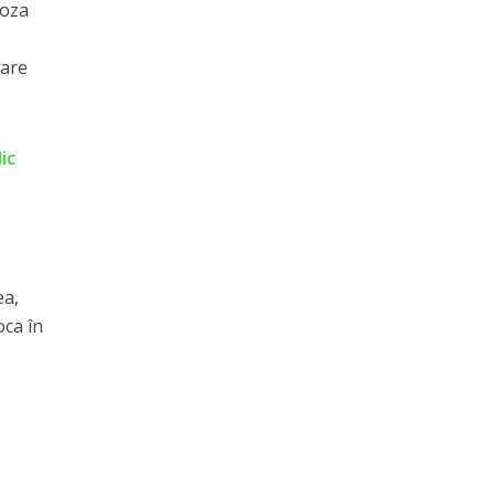
toza
rare
ic
ea,
oca în