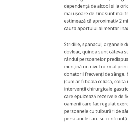
dependență de alcool și la or
mai ușoare de zinc sunt mai fre
estimează că aproximativ 2 mi
cauza aportului alimentar ina
Stridiile, spanacul, organele d
dovleac, quinoa sunt câteva sur
rândul persoanelor predispuse 
mențină un nivel normal prin di
donatorii frecvenți de sânge, 
(cum ar fi boala celiacă, colit
intervenții chirurgicale gastr
care epuizează rezervele de fi
oamenii care fac regulat exerc
persoanele cu tulburări de sân
persoanele care se confruntă 