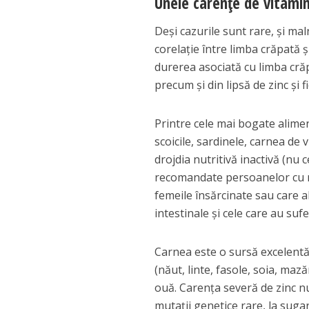
Unele carențe de vitami
Deși cazurile sunt rare, și mal
corelație între limba crăpată și
durerea asociată cu limba cră
precum și din lipsă de zinc și fi
Printre cele mai bogate alimente
scoicile, sardinele, carnea de 
drojdia nutritivă inactivă (nu
recomandate persoanelor cu ri
femeile însărcinate sau care a
intestinale și cele care au suf
Carnea este o sursă excelentă
(năut, linte, fasole, soia, maz
ouă. Carența severă de zinc nu
mutații genetice rare, la suga