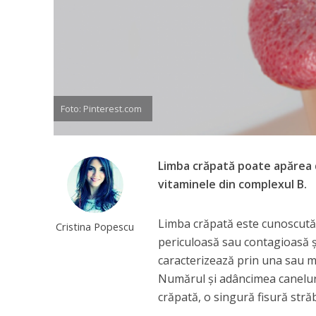
Foto: Pinterest.com
Limba crăpată poate apărea di
vitaminele din complexul B.
Limba crăpată este cunoscută
Cristina Popescu
periculoasă sau contagioasă ș
caracterizează prin una sau ma
Numărul și adâncimea caneluril
crăpată, o singură fisură străb