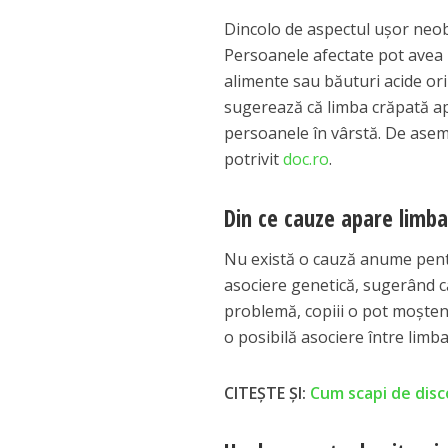
Dincolo de aspectul ușor neob
Persoanele afectate pot avea 
alimente sau băuturi acide ori
sugerează că limba crăpată apa
persoanele în vârstă. De asem
potrivit
doc.ro
.
Din ce cauze apare limb
Nu există o cauză anume pentr
asociere genetică, sugerând că 
problemă, copiii o pot moșteni
o posibilă asociere între limba 
CITEŞTE ŞI:
Cum scapi de disco