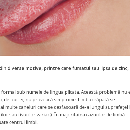
n diverse motive, printre care fumatul sau lipsa de zinc, f
 formal sub numele de lingua plicata. Această problemă nu 
i, de obicei, nu provoacă simptome. Limba crăpată se
i multe caneluri care se desfășoară de-a lungul suprafeței l
or sau fisurilor variază. În majoritatea cazurilor de limbă
ate centrul limbii.