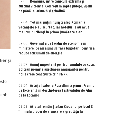
09:08
România, între caniculă extremă și
furtuni violente. Cod roșu în șapte județe, vijelii
de până la 90 km/h și grindină
09:04
Tot mai puțini turiști aleg România.
Vacanțele s-au scurtat, iar hotelurile au avut
mai puțini clienți în prima jumătate a anului
09:00
Guvernul a dat ordin de economie în
ministere. Ce au ajuns să facă bugetarii pentru a
reduce consumul de energie
ier și
08:57
Anunț important pentru familiile cu copii.
Bolojan promite aprobarea angajărilor pentru
noile creșe construite prin PNRR
este
08:54
Actriţa Isabella Rossellini a primit Premiul
de Excelenţă în deschiderea Festivalului de Film
imbii.
de la Locarno
08:53
Atletul român Ștefan Ciobanu, pe locul 8
în finala probei de aruncare a greutății la