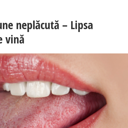
une neplăcută – Lipsa
e vină