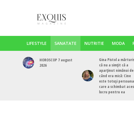
LIFESTYLE
SANATATE
NUTRITIE
MODA
Gina Pistol a mărturi
HOROSCOP 7 august
că nu a simțit că a
2026
aparținut nimănui de
când era mică: Cine
este totuși persoana
care a schimbat ace
lucru pentru ea