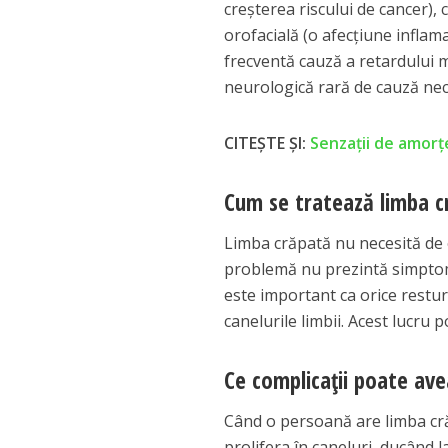
creșterea riscului de cancer)
orofacială (o afecțiune inflam
frecventă cauză a retardului 
neurologică rară de cauză ne
CITEŞTE ŞI:
Senzaţii de amorţ
Cum se tratează limba c
Limba crăpată nu necesită de 
problemă nu prezintă simptome,
este important ca orice resturi
canelurile limbii. Acest lucru 
Ce complicații poate av
Când o persoană are limba crăp
prolifera în caneluri, ducând l