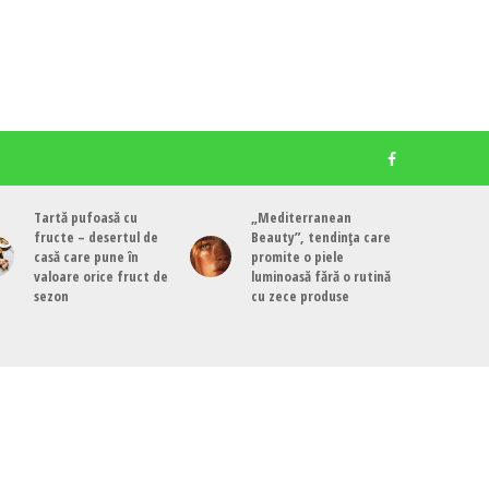
Tartă pufoasă cu
„Mediterranean
fructe – desertul de
Beauty”, tendința care
casă care pune în
promite o piele
valoare orice fruct de
luminoasă fără o rutină
sezon
cu zece produse