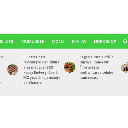
RELATII
FRUMUSETE
MOMS
REVIEW
HOROSCOP
sit
Culoarea care
Leguma care ajută în
înlocuiește manichiura
lupta cu cancerul:
albă în august 2026:
Încetinește
Hailey Bieber și Charli
multiplicarea celulor
XCX poartă deja nuanțe
canceroase
st
de albastru