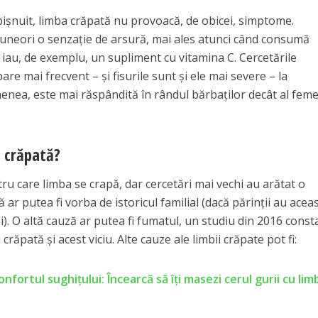
ișnuit, limba crăpată nu provoacă, de obicei, simptome.
uneori o senzație de arsură, mai ales atunci când consumă
 iau, de exemplu, un supliment cu vitamina C. Cercetările
re mai frecvent – și fisurile sunt și ele mai severe – la
enea, este mai răspândită în rândul bărbaților decât al feme
a crăpată?
u care limba se crapă, dar cercetări mai vechi au arătat o
ar putea fi vorba de istoricul familial (dacă părinții au acea
). O altă cauză ar putea fi fumatul, un studiu din 2016 cons
crăpată și acest viciu. Alte cauze ale limbii crăpate pot fi:
nfortul sughițului: Încearcă să îți masezi cerul gurii cu lim