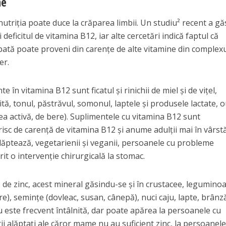
ne
nutriția poate duce la crăparea limbii. Un studiu² recent a gă
 deficitul de vitamina B12, iar alte cercetări indică faptul că
pată poate proveni din carențe de alte vitamine din complexu
er.
 în vitamina B12 sunt ficatul și rinichii de miel și de vițel,
vită, tonul, păstrăvul, somonul, laptele și produsele lactate, o
 cea activă, de bere). Suplimentele cu vitamina B12 sunt
sc de carență de vitamina B12 și anume adulții mai în vârstă
lăptează, vegetarienii și veganii, persoanele cu probleme
erit o intervenție chirurgicală la stomac.
 de zinc, acest mineral găsindu-se și în crustacee, legumino
ăre), semințe (dovleac, susan, cânepă), nuci caju, lapte, brânz
 este frecvent întâlnită, dar poate apărea la persoanele cu
rii alăptați ale căror mame nu au suficient zinc, la persoanele