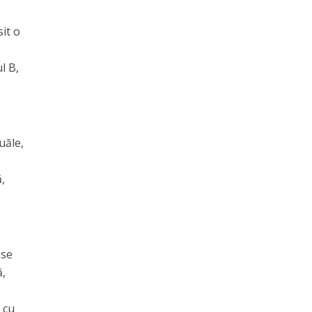
sit o
l B,
uăle,
,
ase
ă,
 cu