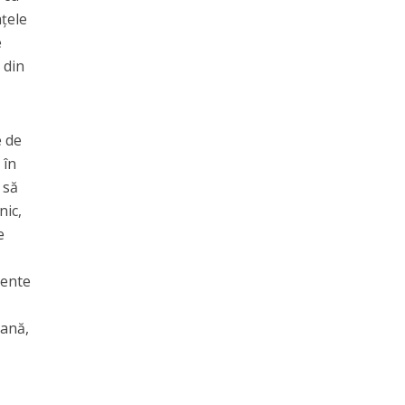
țele
e
 din
e de
 în
 să
nic,
e
mente
gană,