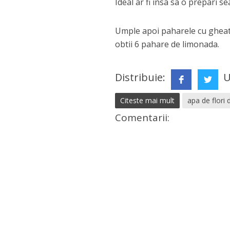
Ideal ar fi insa sa o prepari se
Umple apoi paharele cu gheata
obtii 6 pahare de limonada.
Distribuie:
U
Citeste mai mult
apa de flori 
Comentarii: