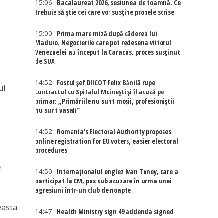
15:06
Bacalaureat 2026, sesiunea de toamnă. Ce
trebuie să știe cei care vor susține probele scrise
15:00
Prima mare miză după căderea lui
Maduro. Negocierile care pot redesena viitorul
Venezuelei au început la Caracas, proces susținut
de SUA
14:52
Fostul șef DIICOT Felix Bănilă rupe
ul
contractul cu Spitalul Moinești și îl acuză pe
primar: „Primăriile nu sunt moșii, profesioniștii
nu sunt vasali”
14:52
Romania's Electoral Authority proposes
online registration for EU voters, easier electoral
procedures
e
14:50
Internaţionalul englez Ivan Toney, care a
participat la CM, pus sub acuzare în urma unei
agresiuni într-un club de noapte
easta.
14:47
Health Ministry sign 49 addenda signed