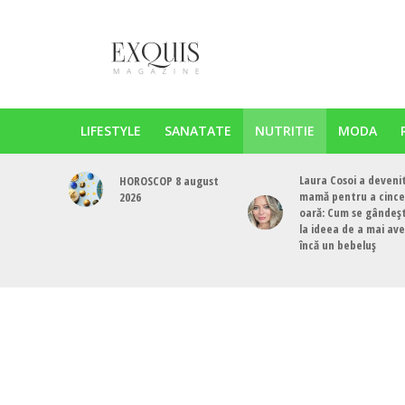
LIFESTYLE
SANATATE
NUTRITIE
MODA
Laura Cosoi a deveni
HOROSCOP 8 august
mamă pentru a cinc
2026
oară: Cum se gândeș
la ideea de a mai av
încă un bebeluș