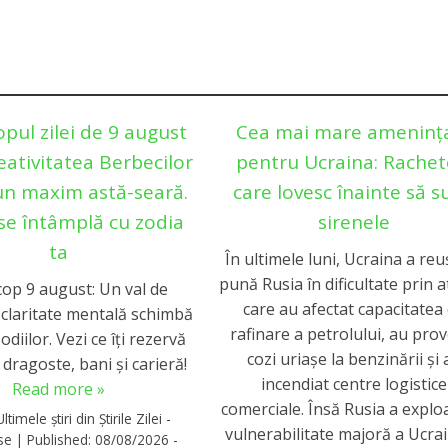
pul zilei de 9 august
Cea mai mare ameninț
eativitatea Berbecilor
pentru Ucraina: Rachet
un maxim astă-seară.
care lovesc înainte să 
 se întâmplă cu zodia
sirenele
ta
În ultimele luni, Ucraina a reu
pună Rusia în dificultate prin a
op 9 august: Un val de
care au afectat capacitatea
 claritate mentală schimbă
rafinare a petrolului, au pro
diilor. Vezi ce îți rezervă
cozi uriașe la benzinării și 
 dragoste, bani și carieră!
incendiat centre logistice
Read more »
comerciale. Însă Rusia a explo
Ultimele știri din Știrile Zilei -
vulnerabilitate majoră a Ucrai
rse
|
Published:
08/08/2026 -