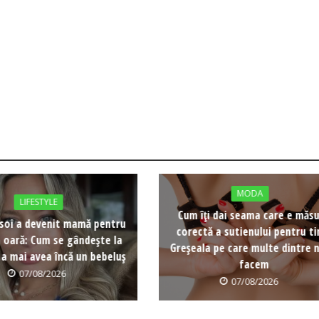
MODA
LIFESTYLE
Cum îți dai seama care e măs
soi a devenit mamă pentru
corectă a sutienului pentru ti
a oară: Cum se gândește la
Greșeala pe care multe dintre n
 a mai avea încă un bebeluș
facem
07/08/2026
07/08/2026