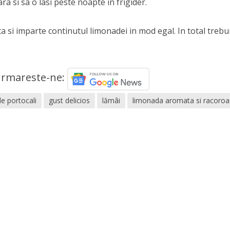
ara si sa o lasi peste noapte in frigider.
 si imparte continutul limonadei in mod egal. In total trebu
rmareste-ne:
de portocali
gust delicios
lămâi
limonada aromata si racoro