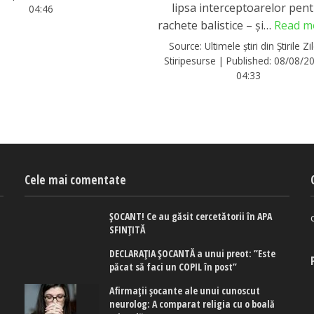
lipsa interceptoarelor pen
04:46
rachete balistice – și…
Read m
Source:
Ultimele știri din Știrile Zil
Stiripesurse
|
Published:
08/08/20
04:33
Cele mai comentate
ȘOCANT! Ce au găsit cercetătorii în APA
SFINȚITĂ
DECLARAȚIA ȘOCANTĂ a unui preot: ”Este
păcat să faci un COPIL în post”
Afirmaţii şocante ale unui cunoscut
neurolog: A comparat religia cu o boală