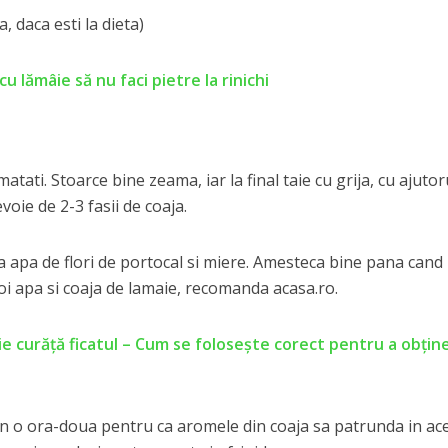
, daca esti la dieta)
u lămâie să nu faci pietre la rinichi
matati. Stoarce bine zeama, iar la final taie cu grija, cu ajutor
voie de 2-3 fasii de coaja.
apa de flori de portocal si miere. Amesteca bine pana cand
oi apa si coaja de lamaie, recomanda acasa.ro.
e curăță ficatul – Cum se folosește corect pentru a obțin
in o ora-doua pentru ca aromele din coaja sa patrunda in ac