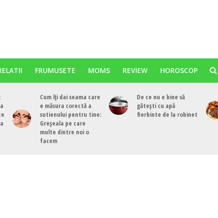
RELATII
FRUMUSETE
MOMS
REVIEW
HOROSCOP
t
Cum îți dai seama care
De ce nu e bine să
ea
e măsura corectă a
gătești cu apă
te
sutienului pentru tine:
fierbinte de la robinet
ea
Greșeala pe care
multe dintre noi o
facem