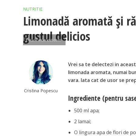
NUTRITIE
Limonadă aromată și răco
gustul delicios
Foto: Pinterest.com
Vrei sa te delectezi in acea
limonada aromata, numai buna
vara. Iata cat de usor se pre
Cristina Popescu
Ingrediente (pentru sas
500 ml apa;
2 lamai;
O lingura apa de flori de po