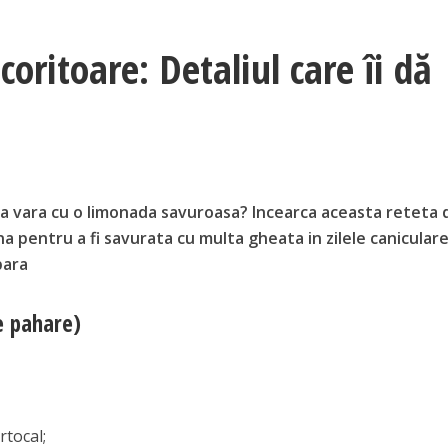
ritoare: Detaliul care îi dă
sta vara cu o limonada savuroasa? Incearca aceasta reteta 
 pentru a fi savurata cu multa gheata in zilele canicular
para
e pahare)
rtocal;