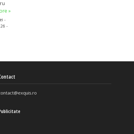
tru
ore »
ei -
26 -
Contact
contact@exquis.ro
Publicitate