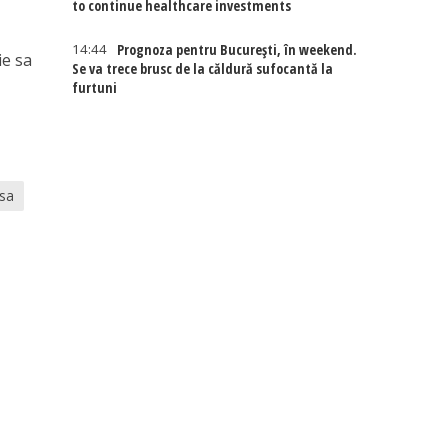
to continue healthcare investments
14:44
Prognoza pentru București, în weekend.
ie sa
Se va trece brusc de la căldură sufocantă la
furtuni
asa