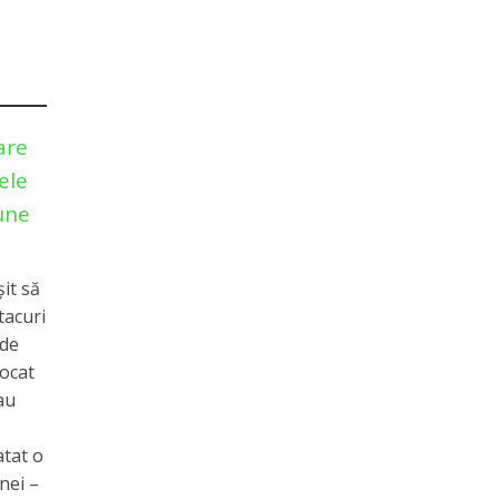
are
ele
sune
șit să
tacuri
 de
vocat
au
atat o
nei –