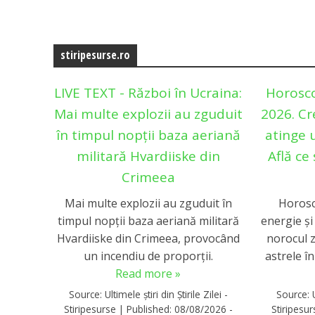
stiripesurse.ro
LIVE TEXT - Război în Ucraina:
Horosco
Mai multe explozii au zguduit
2026. Cr
în timpul nopții baza aeriană
atinge 
militară Hvardiiske din
Află ce
Crimeea
Mai multe explozii au zguduit în
Horosc
timpul nopții baza aeriană militară
energie și
Hvardiiske din Crimeea, provocând
norocul zo
un incendiu de proporții.
astrele în
Read more »
Source:
Ultimele știri din Știrile Zilei -
Source:
Stiripesurse
|
Published:
08/08/2026 -
Stiripesu