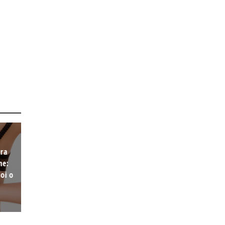
ura
ne:
oi o