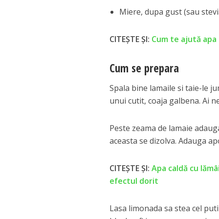
Miere, dupa gust (sau stevia
CITEȘTE ȘI:
Cum te ajută apa c
Cum se prepara
Spala bine lamaile si taie-le ju
unui cutit, coaja galbena. Ai ne
Peste zeama de lamaie adauga 
aceasta se dizolva. Adauga ap
CITEȘTE ȘI:
Apa caldă cu lămâi
efectul dorit
Lasa limonada sa stea cel put