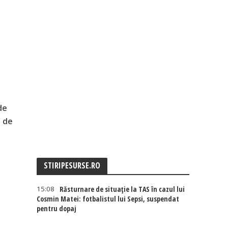
de
e de
STIRIPESURSE.RO
15:08
Răsturnare de situație la TAS în cazul lui
Cosmin Matei: fotbalistul lui Sepsi, suspendat
pentru dopaj