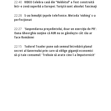
22:40
VIDEO Celebra casă din ”Hobbitul” a fost construită
într-o zonă superbă a Europei: Turiștii sunt absolut fascinați
22:28
S-au înmulțit țepele telefonice. Metoda 'vishing' s-a
perfecționat
22:27
'Suspendarea președintelui, doar un exercițiu de PR':
Oana Gheorghiu susține că AUR nu se gândește cât rău ar
face României
22:15
Tudorel Toader pune sub semnul întrebării planul
secret al Guvernului prin care să oblige giganții economici
să-și taie consumul: 'Trebuie să arate cine l-a împuternicit'