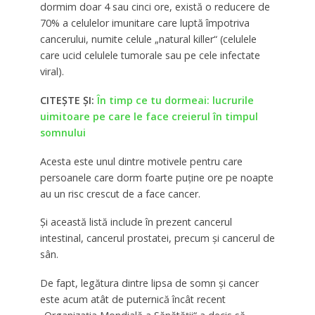
dormim doar 4 sau cinci ore, există o reducere de
70% a celulelor imunitare care luptă împotriva
cancerului, numite celule „natural killer“ (celulele
care ucid celulele tumorale sau pe cele infectate
viral).
CITEȘTE ȘI:
În timp ce tu dormeai: lucrurile
uimitoare pe care le face creierul în timpul
somnului
Acesta este unul dintre motivele pentru care
persoanele care dorm foarte puţine ore pe noapte
au un risc crescut de a face cancer.
Şi această listă include în prezent cancerul
intestinal, cancerul prostatei, precum şi cancerul de
sân.
De fapt, legătura dintre lipsa de somn şi cancer
este acum atât de puternică încât recent