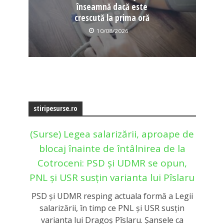
înseamnă dacă este
crescută la prima oră
10/08/2026
stiripesurse.ro
(Surse) Legea salarizării, aproape de
blocaj înainte de întâlnirea de la
Cotroceni: PSD și UDMR se opun,
PNL și USR susțin varianta lui Pîslaru
PSD și UDMR resping actuala formă a Legii
salarizării, în timp ce PNL și USR susțin
varianta lui Dragoș Pîslaru. Șansele ca