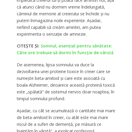
împiedica creierul să-şi poată face amintiri noi, aşa
că atunci când nu dormim vreme îndelungată,
căminul de memorie al creierului se închide şi nu
putem înmagazina noile experienţe. Aşadar,
nefiind capabili să creăm amintiri, am putea
experimenta o senzaţie de amnezie.
CITEȘTE ȘI:
Somnul, esențial pentru sănătate:
Câte ore trebuie să dormi în funcție de vârstă
De asemenea, lipsa somnului va duce la
dezvoltarea unei proteine toxice în creier care se
numeşte beta-amiloid şi care este asociată cu
boala Alzheimer, deoarece această proteină toxică
este „spălată“ de sistemul nervos doar noaptea, în
timpul somnului profund.
Aşadar, cu cât se acumulează o cantitate mai mare
de beta-amiloid în creier, cu atât este mai mare
riscul de a suferi de demenţă, pe măsură ce
înaintăm în vârstă“, a explicat profesorul.