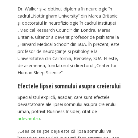
Dr. Walker şi-a obtinut diploma în neurologie în
cadrul „Nottingham University“ din Marea Britanie
şi doctoratul în neurofiziologie în cadrul instituţiei
„Medical Research Council“ din Londra, Marea
Britanie. Ulterior a devenit profesor de psihiatrie la
„Harvard Medical School“ din SUA. În prezent, este
profesor de neuroştiinţe şi psihologie la
Universitatea din California, Berkeley, SUA. El este,
de asemenea, fondatorul şi directorul „Center for
Human Sleep Science“.
Efectele lipsei somnului asupra creierului
Specialistul explică, aşadar, care sunt efectele
devastatoare ale lipsei somnului asupra creierului
uman, potrivit Business Insider, citat de
adevarul.ro
.
„Ceea ce se ştie deja este că lipsa somnului va