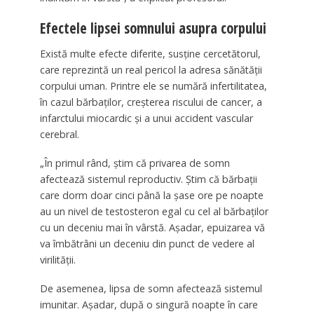
Efectele lipsei somnului asupra corpului
Există multe efecte diferite, susţine cercetătorul,
care reprezintă un real pericol la adresa sănătăţii
corpului uman. Printre ele se numără infertilitatea,
în cazul bărbaţilor, creşterea riscului de cancer, a
infarctului miocardic şi a unui accident vascular
cerebral.
„În primul rând, ştim că privarea de somn
afectează sistemul reproductiv. Ştim că bărbaţii
care dorm doar cinci până la şase ore pe noapte
au un nivel de testosteron egal cu cel al bărbaţilor
cu un deceniu mai în vârstă. Aşadar, epuizarea vă
va îmbătrâni un deceniu din punct de vedere al
virilităţii.
De asemenea, lipsa de somn afectează sistemul
imunitar. Aşadar, după o singură noapte în care