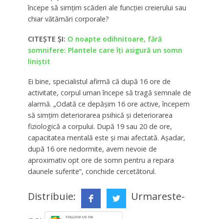
începe să simţim scăderi ale funcţiei creierului sau
chiar vătămări corporale?
CITEȘTE ȘI:
O noapte odihnitoare, fără
somnifere: Plantele care îți asigură un somn
liniștit
Ei bine, specialistul afirmă că după 16 ore de
activitate, corpul uman începe să tragă semnale de
alarmă. „Odată ce depăşim 16 ore active, începem
să simţim deteriorarea psihică şi deteriorarea
fiziologică a corpului. După 19 sau 20 de ore,
capacitatea mentală este şi mai afectată. Aşadar,
după 16 ore nedormite, avem nevoie de
aproximativ opt ore de somn pentru a repara
daunele suferite“, conchide cercetătorul.
Distribuie:
Urmareste-