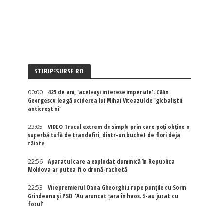
STIRIPESURSE.RO
00:00
425 de ani, 'aceleași interese imperiale': Călin
Georgescu leagă uciderea lui Mihai Viteazul de 'globaliștii
anticreștini'
23:05
VIDEO Trucul extrem de simplu prin care poți obține o
superbă tufă de trandafiri, dintr-un buchet de flori deja
tăiate
22:56
Aparatul care a explodat duminică în Republica
Moldova ar putea fi o dronă-rachetă
22:53
Vicepremierul Oana Gheorghiu rupe punțile cu Sorin
Grindeanu și PSD: 'Au aruncat țara în haos. S-au jucat cu
focul'