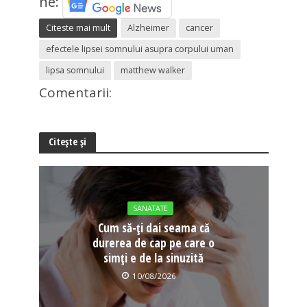
ne:
Citeste mai mult
Alzheimer
cancer
efectele lipsei somnului asupra corpului uman
lipsa somnului
matthew walker
Comentarii:
Citește și
SANATATE
Cum să-ți dai seama că
durerea de cap pe care o
simți e de la sinuzită
10/08/2026