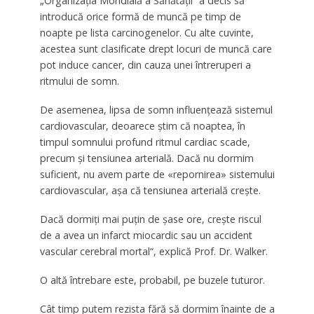
„Organizaţia Mondială a Sănătăţii“ a decis să
introducă orice formă de muncă pe timp de
noapte pe lista carcinogenelor. Cu alte cuvinte,
acestea sunt clasificate drept locuri de muncă care
pot induce cancer, din cauza unei întreruperi a
ritmului de somn.
De asemenea, lipsa de somn influenţează sistemul
cardiovascular, deoarece ştim că noaptea, în
timpul somnului profund ritmul cardiac scade,
precum şi tensiunea arterială. Dacă nu dormim
suficient, nu avem parte de «repornirea» sistemului
cardiovascular, aşa că tensiunea arterială creşte.
Dacă dormiţi mai puţin de şase ore, creşte riscul
de a avea un infarct miocardic sau un accident
vascular cerebral mortal“, explică Prof. Dr. Walker.
O altă întrebare este, probabil, pe buzele tuturor.
Cât timp putem rezista fără să dormim înainte de a