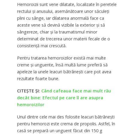
Hemoroizii sunt vene dilatate, localizate în peretele
rectului și anusului, asemănătoare unor săculeți
plini cu sânge, iar dilatarea anormală face ca
aceste vene să devină vizibile la exterior și să
sângereze, chiar și la traumatismul minor
determinat de trecerea unor materii fecale de o
consistență mai crescută.
Pentru tratarea hemoroizilor există mai multe
creme și unguente, însă multă lume preferă să
apeleze la unele leacuri bătrânești care pot avea
rezultate foarte bune.
CITEȘTE ȘI:
Când cafeaua face mai mult rău
decât bine: Efectul pe care îl are asupra
hemoroizilor
Unul dintre cele mai des folosite leacuri bătrânești
pentru hemorozi este crema de propolis. Astfel, în
casă se prepară un unguent făcut din 150 g