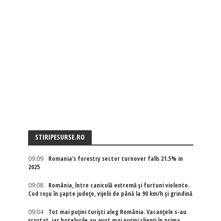
STIRIPESURSE.RO
09:09
Romania's forestry sector turnover falls 21.5% in
2025
09:08
România, între caniculă extremă și furtuni violente.
Cod roșu în șapte județe, vijelii de până la 90 km/h și grindină
09:04
Tot mai puțini turiști aleg România. Vacanțele s-au
scurtat, iar hotelurile au avut mai puțini clienți în prima