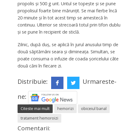
propolis şi 500 g unt. Untul se topeşte şi se pune
propolisul foarte bine mărunţit. Se mai fierbe încă
20 minute şi în tot acest timp se amestecă în
continuu. Ulterior se strecoară totul prin tifon dublu
şi se pune în recipient de sticlă.
Zilnic, după duş, se aplică în jurul anusului timp de
două săptămâni seara şi dimineaţa. Simultan, se
poate consuma o infuzie de coada şoricelului câte
două căni în fiecare zi.
Distribuie:
Urmareste-
ne:
Citeste mai mult
hemorizi
obiceiul banal
tratament hemoroizi
Comentarii: