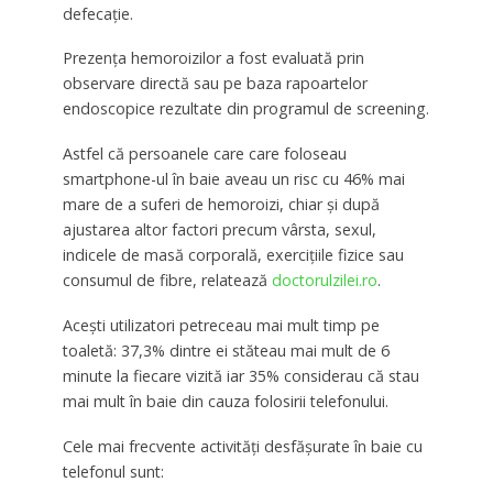
defecație.
Prezența hemoroizilor a fost evaluată prin
observare directă sau pe baza rapoartelor
endoscopice rezultate din programul de screening.
Astfel că persoanele care care foloseau
smartphone-ul în baie aveau un risc cu 46% mai
mare de a suferi de hemoroizi, chiar și după
ajustarea altor factori precum vârsta, sexul,
indicele de masă corporală, exercițiile fizice sau
consumul de fibre, relatează
doctorulzilei.ro
.
Acești utilizatori petreceau mai mult timp pe
toaletă: 37,3% dintre ei stăteau mai mult de 6
minute la fiecare vizită iar 35% considerau că stau
mai mult în baie din cauza folosirii telefonului.
Cele mai frecvente activități desfășurate în baie cu
telefonul sunt: