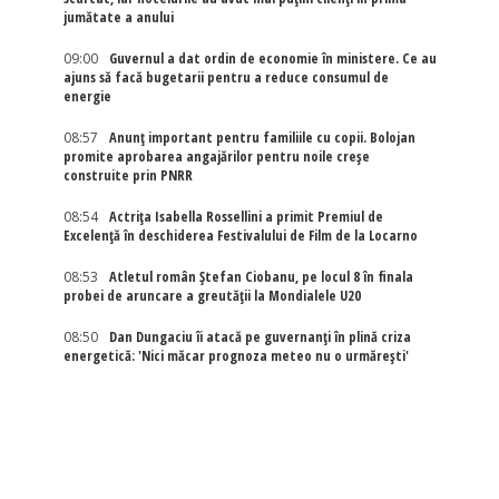
jumătate a anului
09:00
Guvernul a dat ordin de economie în ministere. Ce au
ajuns să facă bugetarii pentru a reduce consumul de
energie
08:57
Anunț important pentru familiile cu copii. Bolojan
promite aprobarea angajărilor pentru noile creșe
construite prin PNRR
08:54
Actriţa Isabella Rossellini a primit Premiul de
Excelenţă în deschiderea Festivalului de Film de la Locarno
08:53
Atletul român Ștefan Ciobanu, pe locul 8 în finala
probei de aruncare a greutății la Mondialele U20
08:50
Dan Dungaciu îi atacă pe guvernanți în plină criza
energetică: 'Nici măcar prognoza meteo nu o urmărești'