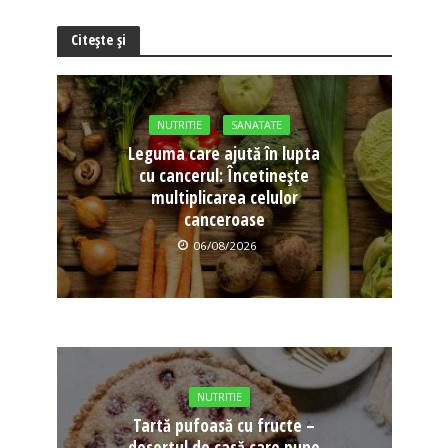
Citește și
NUTRITIE
SANATATE
Leguma care ajută în lupta
cu cancerul: Încetinește
multiplicarea celulor
canceroase
06/08/2026
NUTRITIE
Tartă pufoasă cu fructe –
desertul de casă care pune