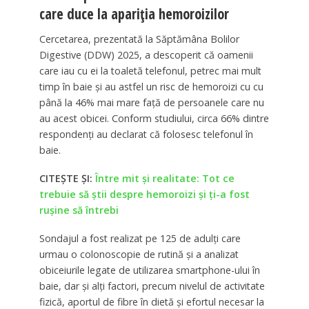
care duce la apariția hemoroizilor
Cercetarea, prezentată la Săptămâna Bolilor
Digestive (DDW) 2025, a descoperit că oamenii
care iau cu ei la toaletă telefonul, petrec mai mult
timp în baie și au astfel un risc de hemoroizi cu cu
până la 46% mai mare față de persoanele care nu
au acest obicei. Conform studiului, circa 66% dintre
respondenți au declarat că folosesc telefonul în
baie.
CITEȘTE ȘI:
Între mit şi realitate: Tot ce
trebuie să ştii despre hemoroizi şi ţi-a fost
ruşine să întrebi
Sondajul a fost realizat pe 125 de adulți care
urmau o colonoscopie de rutină și a analizat
obiceiurile legate de utilizarea smartphone-ului în
baie, dar și alți factori, precum nivelul de activitate
fizică, aportul de fibre în dietă și efortul necesar la