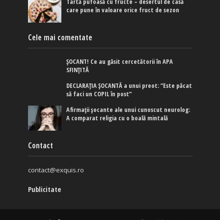
Tartă pufoasă cu fructe – desertul de casă
care pune în valoare orice fruct de sezon
Cele mai comentate
ȘOCANT! Ce au găsit cercetătorii în APA
SFINȚITĂ
DECLARAȚIA ȘOCANTĂ a unui preot: ”Este păcat
să faci un COPIL în post”
Afirmaţii şocante ale unui cunoscut neurolog:
A comparat religia cu o boală mintală
Contact
contact@exquis.ro
Publicitate