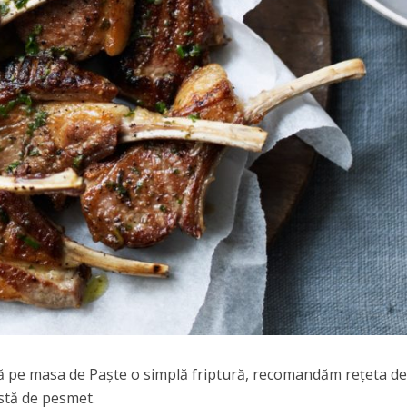
nă pe masa de Paşte o simplă friptură, recomandăm reţeta d
ustă de pesmet.