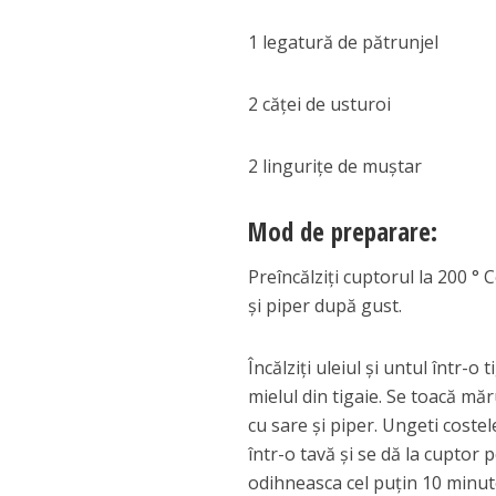
1 legatură de pătrunjel
2 căţei de usturoi
2 linguriţe de muştar
Mod de preparare:
Preîncălziţi cuptorul la 200 ° 
şi piper după gust.
Încălziţi uleiul şi untul într-o
mielul din tigaie. Se toacă mă
cu sare şi piper. Ungeti coste
într-o tavă şi se dă la cuptor 
odihneasca cel puţin 10 min