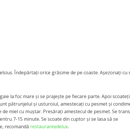
Celsius. Îndepărtaţi orice grăsime de pe coaste. Aşezonaţi cu 
 tigaie la foc mare şi se prajeşte pe fiecare parte. Apoi scoateţi
runt pătrunjelul şi usturoiul, amestecaţi cu pesmet şi condim
le de miel cu muştar. Presăraţi amestecul de pesmet. Se tran
pentru 7-15 minute. Se scoate din cuptor şi se lasa să se
ute, recomandă
restaurantedelux
.