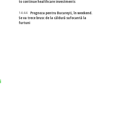
to continue healthcare investments
14:44
Prognoza pentru București, în weekend.
Se va trece brusc de la căldură sufocantă la
furtuni
i