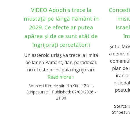
VIDEO Apophis trece la
Concedi
mustață pe lângă Pământ în
misi
2029. Ce efecte ar putea
Israe
apărea și de ce sunt atât de
îm
îngrijorați cercetătorii
Șeful Mo
a demis do
Un asteroid uriaș va trece la limită
domeniul
pe lângă Pământ, dar, paradoxal,
plan de
nu el este principala îngrijorare
irania
Read more »
nicioda
Source:
Ultimele știri din Știrile Zilei -
postulu
Stiripesurse
|
Published:
07/08/2026 -
21:00
Source:
Stiripesu