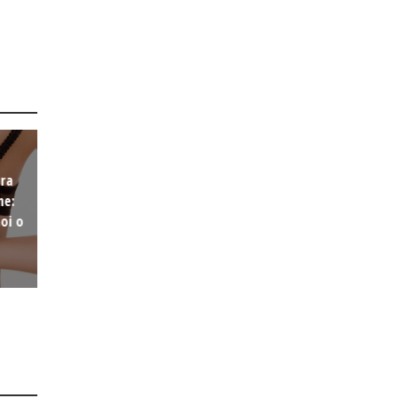
ura
ne:
oi o