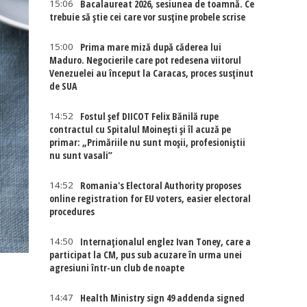
15:06
Bacalaureat 2026, sesiunea de toamnă. Ce
trebuie să știe cei care vor susține probele scrise
15:00
Prima mare miză după căderea lui
Maduro. Negocierile care pot redesena viitorul
Venezuelei au început la Caracas, proces susținut
de SUA
14:52
Fostul șef DIICOT Felix Bănilă rupe
contractul cu Spitalul Moinești și îl acuză pe
primar: „Primăriile nu sunt moșii, profesioniștii
nu sunt vasali”
14:52
Romania's Electoral Authority proposes
online registration for EU voters, easier electoral
procedures
14:50
Internaţionalul englez Ivan Toney, care a
participat la CM, pus sub acuzare în urma unei
agresiuni într-un club de noapte
e
14:47
Health Ministry sign 49 addenda signed