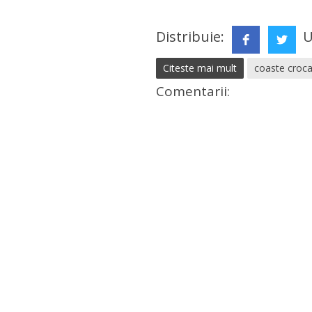
Distribuie:
U
Citeste mai mult
coaste croca
Comentarii: