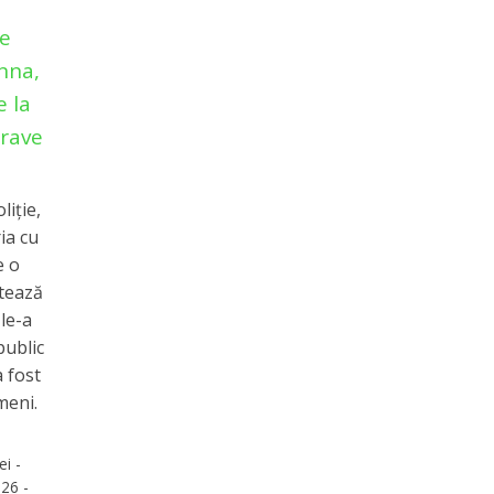
ie
Anna,
e la
grave
liţie,
ia cu
e o
ntează
 le-a
public
a fost
meni.
ei -
26 -