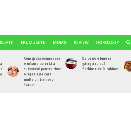
RELATII
FRUMUSETE
MOMS
REVIEW
HOROSCOP
t
Cum îți dai seama care
De ce nu e bine să
ea
e măsura corectă a
gătești cu apă
te
sutienului pentru tine:
fierbinte de la robinet
ea
Greșeala pe care
multe dintre noi o
facem