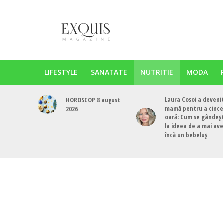
LIFESTYLE
SANATATE
NUTRITIE
MODA
Laura Cosoi a deveni
HOROSCOP 8 august
mamă pentru a cinc
2026
oară: Cum se gândeș
la ideea de a mai av
încă un bebeluș