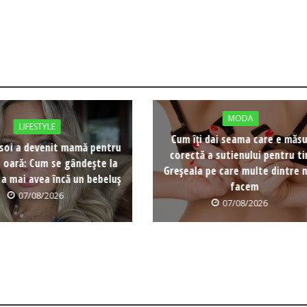
MODA
LIFESTYLE
Cum îți dai seama care e măs
soi a devenit mamă pentru
corectă a sutienului pentru ti
a oară: Cum se gândește la
Greșeala pe care multe dintre n
 a mai avea încă un bebeluș
facem
07/08/2026
07/08/2026