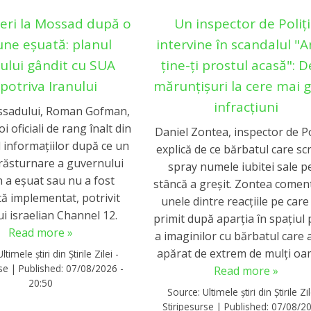
eri la Mossad după o
Un inspector de Poliț
une eșuată: planul
intervine în scandalul "
lului gândit cu SUA
ține-ți prostul acasă": D
potriva Iranului
mărunțișuri la cere mai 
infracțiuni
ssadului, Roman Gofman,
i oficiali de rang înalt din
Daniel Zontea, inspector de Po
 informațiilor după ce un
explică de ce bărbatul care scr
 răsturnare a guvernului
spray numele iubitei sale p
n a eșuat sau nu a fost
stâncă a greșit. Zontea come
tă implementat, potrivit
unele dintre reacţiile pe care
i israelian Channel 12.
primit după aparţia în spaţiul 
Read more »
a imaginilor cu bărbatul care 
apărat de extrem de mulți oa
Ultimele știri din Știrile Zilei -
rse
|
Published:
07/08/2026 -
Read more »
20:50
Source:
Ultimele știri din Știrile Zil
Stiripesurse
|
Published:
07/08/20