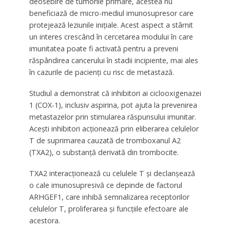
deosebire de tumorile primare, acestea nu
beneficiază de micro-mediul imunosupresor care
protejează leziunile inițiale. Acest aspect a stârnit
un interes crescând în cercetarea modului în care
imunitatea poate fi activată pentru a preveni
răspândirea cancerului în stadii incipiente, mai ales
în cazurile de pacienți cu risc de metastază.
Studiul a demonstrat că inhibitori ai ciclooxigenazei
1 (COX-1), inclusiv aspirina, pot ajuta la prevenirea
metastazelor prin stimularea răspunsului imunitar.
Acești inhibitori acționează prin eliberarea celulelor
T de suprimarea cauzată de tromboxanul A2
(TXA2), o substanță derivată din trombocite.
TXA2 interacționează cu celulele T și declanșează
o cale imunosupresivă ce depinde de factorul
ARHGEF1, care inhibă semnalizarea receptorilor
celulelor T, proliferarea și funcțiile efectoare ale
acestora.