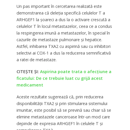
Un pas important în cercetarea realizată este
demonstrarea că deleția specifică celulelor T a
ARHGEF1 la șoareci a dus la o activare crescută a
celulelor T în locul metastazelor, ceea ce a condus
la respingerea imună a metastazelor, în special în
cazurile de metastaze pulmonare și hepatice.
Astfel, inhibarea TXA2 cu aspirină sau cu inhibitori
selectivi ai COX-1 a dus la reducerea semnificativă
a ratei de metastaze.
CITEȘTE ȘI:
Aspirina poate trata o afecțiune a
ficatului: De ce trebuie luat cu grijă acest
medicament
Aceste rezultate sugerează că, prin reducerea
disponibilității TXA2 și prin stimularea sistemului
imunitar, este posibil să se prevină sau chiar să se
elimine metastazele canceroase într-un mod care
depinde de expresia ARHGEF1 în celulele T și