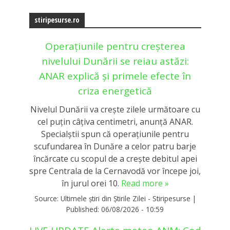
stiripesurse.ro
Operațiunile pentru creșterea
nivelului Dunării se reiau astăzi:
ANAR explică și primele efecte în
criza energetică
Nivelul Dunării va crește zilele următoare cu
cel puțin câțiva centimetri, anunță ANAR.
Specialștii spun că operaţiunile pentru
scufundarea în Dunăre a celor patru barje
încărcate cu scopul de a creşte debitul apei
spre Centrala de la Cernavodă vor începe joi,
în jurul orei 10.
Read more »
Source:
Ultimele știri din Știrile Zilei - Stiripesurse
|
Published:
06/08/2026 - 10:59