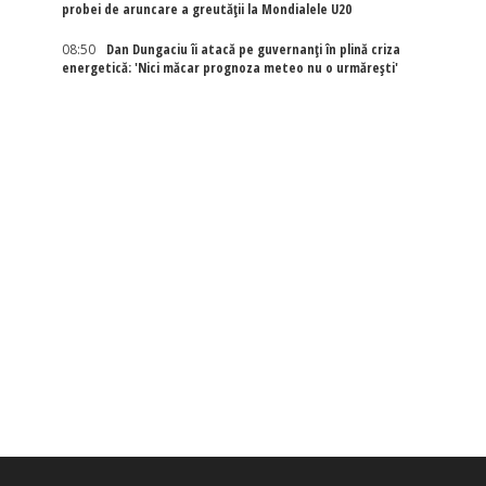
probei de aruncare a greutății la Mondialele U20
08:50
Dan Dungaciu îi atacă pe guvernanți în plină criza
energetică: 'Nici măcar prognoza meteo nu o urmărești'