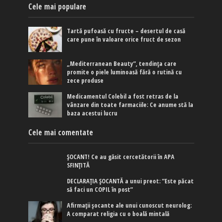
Cele mai populare
Tartă pufoasă cu fructe – desertul de casă
care pune în valoare orice fruct de sezon
„Mediterranean Beauty”, tendința care
promite o piele luminoasă fără o rutină cu
zece produse
Medicamentul Colebil a fost retras de la
vânzare din toate farmaciile: Ce anume stă la
baza acestui lucru
Cele mai comentate
ȘOCANT! Ce au găsit cercetătorii în APA
SFINȚITĂ
DECLARAȚIA ȘOCANTĂ a unui preot: ”Este păcat
să faci un COPIL în post”
Afirmaţii şocante ale unui cunoscut neurolog:
A comparat religia cu o boală mintală