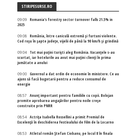
STIRIPESURSE.RO
09:09
Romania's forestry sector turnover falls 21.5% in
2025
09:08
România, între caniculă extremă și furtuni violente.
Cod roșu în șapte județe, vijelii de până la 90 km/h și grindină
09:04
Tot mai puțini turiști aleg România. Vacanțele s-au
scurtat, iar hotelurile au avut mai puțini clienți în prima
jumătate a anului
09:00
Guvernul a dat ordin de economie în ministere. Ce au
ajuns să facă bugetarii pentru a reduce consumul de
energie
08:57
Anunț important pentru familiile cu copii. Bolojan
promite aprobarea angajărilor pentru noile creșe
construite prin PNRR
08:54
Actriţa Isabella Rossellini a primit Premiul de
Excelenţă în deschiderea Festivalului de Film de la Locarno
08:53
Atletul român Ștefan Ciobanu, pe locul 8 în finala