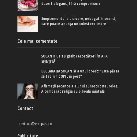
desert elegant, fără compromisuri
Simptomul de la picioare, nebagat în seamă,
care poate anunța un colesterol mare
Cele mai comentate
ȘOCANT! Ce au găsit cercetătorii în APA
SFINȚITĂ
DECLARAȚIA ȘOCANTĂ a unui preot: ”Este păcat
să faci un COPIL în post”
Afirmaţii şocante ale unui cunoscut neurolog:
A comparat religia cu o boală mintală
Contact
contact@exquis.ro
Publicitate