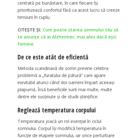
centrată pe bunăstare, în care fiecare își
prioritizează confortul fără ca acest lucru să creeze
tensiuni în cuplu.
CITEȘTE ȘI:
Cum poate starea somnului tău să
te anunțe că ai Alzheimer, mai ales dacă ești
femeie
De ce este atât de eficientă
Metoda scandinavă de somn previne celebra
problemă a „furatului de pătură” care apare
inevitabil atunci când doi oameni împart aceeași
plapumă. Însă beneficiile sunt mai multe, multe
dintre ele susținute și de studii științifice:
Reglează temperatura corpului
Temperatura joacă un rol esențial în ciclul
somnului. Corpul își modifică temperatura în
funcție de etapele somnului, iar orice perturbare