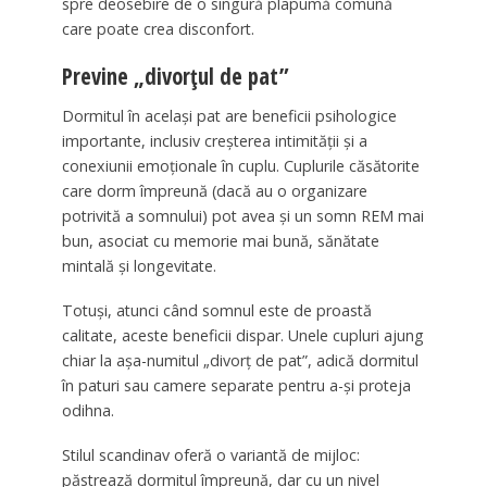
spre deosebire de o singură plapumă comună
care poate crea disconfort.
Previne „divorțul de pat”
Dormitul în același pat are beneficii psihologice
importante, inclusiv creșterea intimității și a
conexiunii emoționale în cuplu. Cuplurile căsătorite
care dorm împreună (dacă au o organizare
potrivită a somnului) pot avea și un somn REM mai
bun, asociat cu memorie mai bună, sănătate
mintală și longevitate.
Totuși, atunci când somnul este de proastă
calitate, aceste beneficii dispar. Unele cupluri ajung
chiar la așa-numitul „divorț de pat”, adică dormitul
în paturi sau camere separate pentru a-și proteja
odihna.
Stilul scandinav oferă o variantă de mijloc:
păstrează dormitul împreună, dar cu un nivel