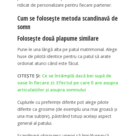
ridicat de personalizare pentru fiecare partener.
Cum se folosește metoda scandinavă de
somn
Folosește două plapume similare
Pune-le una lângă alta pe patul matrimonial. Alege
huse de pilotă identice pentru ca patul să arate
ordonat atunci când este făcut.
CITEȘTE ȘI:
Ce se întâmplă dacă bei supă de
oase în fiecare zi: Efectul pe care îl are asupra
articulațiilor și asupra somnului
Cuplurile cu preferințe diferite pot alege pilote
diferite ca grosime (de exemplu una mai groasă și
una mai subțire), păstrând totuși același aspect
general al patului.
Scandinavii obișnuiesc uneori să împăturească