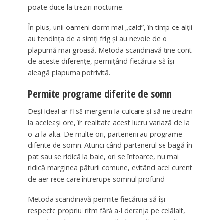
poate duce la treziri nocturne.
În plus, unii oameni dorm mai „cald”, în timp ce alții
au tendința de a simți frig și au nevoie de o
plapumă mai groasă. Metoda scandinavă ține cont
de aceste diferențe, permițând fiecăruia să își
aleagă plapuma potrivită.
Permite programe diferite de somn
Deși ideal ar fi să mergem la culcare și să ne trezim
la aceleași ore, în realitate acest lucru variază de la
o zi la alta. De multe ori, partenerii au programe
diferite de somn. Atunci când partenerul se bagă în
pat sau se ridică la baie, ori se întoarce, nu mai
ridică marginea păturii comune, evitând acel curent
de aer rece care întrerupe somnul profund.
Metoda scandinavă permite fiecăruia să își
respecte propriul ritm fără a-l deranja pe celălalt,