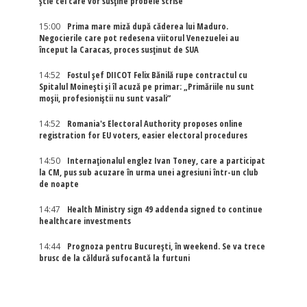
știe cei care vor susține probele scrise
15:00
Prima mare miză după căderea lui Maduro.
Negocierile care pot redesena viitorul Venezuelei au
început la Caracas, proces susținut de SUA
14:52
Fostul șef DIICOT Felix Bănilă rupe contractul cu
Spitalul Moinești și îl acuză pe primar: „Primăriile nu sunt
moșii, profesioniștii nu sunt vasali”
14:52
Romania's Electoral Authority proposes online
registration for EU voters, easier electoral procedures
14:50
Internaţionalul englez Ivan Toney, care a participat
la CM, pus sub acuzare în urma unei agresiuni într-un club
de noapte
14:47
Health Ministry sign 49 addenda signed to continue
healthcare investments
14:44
Prognoza pentru București, în weekend. Se va trece
brusc de la căldură sufocantă la furtuni