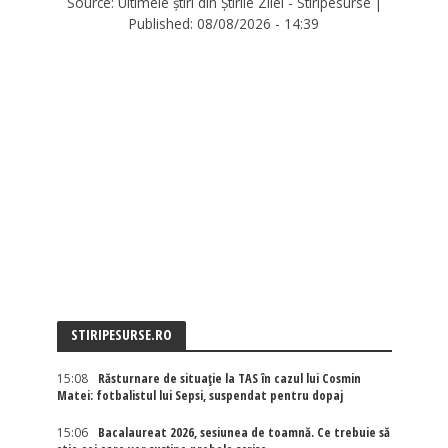
Source:
Ultimele știri din Știrile Zilei - Stiripesurse
|
Published:
08/08/2026 - 14:39
STIRIPESURSE.RO
15:08
Răsturnare de situație la TAS în cazul lui Cosmin
Matei: fotbalistul lui Sepsi, suspendat pentru dopaj
15:06
Bacalaureat 2026, sesiunea de toamnă. Ce trebuie să