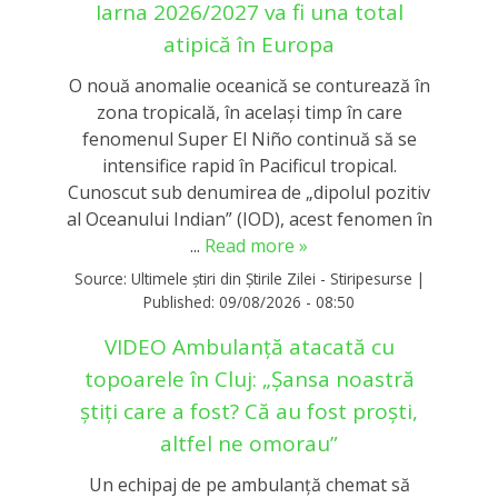
Iarna 2026/2027 va fi una total
atipică în Europa
O nouă anomalie oceanică se conturează în
zona tropicală, în același timp în care
fenomenul Super El Niño continuă să se
intensifice rapid în Pacificul tropical.
Cunoscut sub denumirea de „dipolul pozitiv
al Oceanului Indian” (IOD), acest fenomen în
...
Read more »
Source:
Ultimele știri din Știrile Zilei - Stiripesurse
|
Published:
09/08/2026 - 08:50
VIDEO Ambulanță atacată cu
topoarele în Cluj: „Șansa noastră
știți care a fost? Că au fost proști,
altfel ne omorau”
Un echipaj de pe ambulanță chemat să