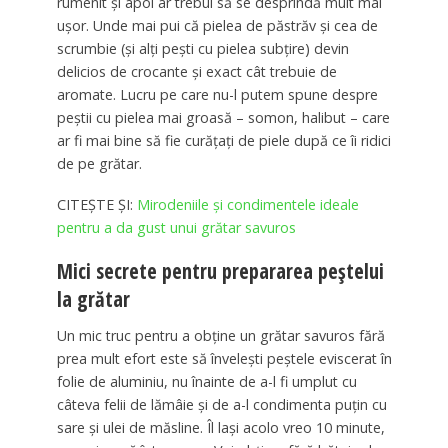
rumenit și apoi ar trebui să se desprindă mult mai
ușor. Unde mai pui că pielea de păstrăv și cea de
scrumbie (și alți pești cu pielea subțire) devin
delicios de crocante și exact cât trebuie de
aromate. Lucru pe care nu-l putem spune despre
peștii cu pielea mai groasă – somon, halibut – care
ar fi mai bine să fie curățați de piele după ce îi ridici
de pe grătar.
CITEȘTE ȘI:
Mirodeniile și condimentele ideale
pentru a da gust unui grătar savuros
Mici secrete pentru prepararea peștelui
la grătar
Un mic truc pentru a obține un grătar savuros fără
prea mult efort este să învelești peștele eviscerat în
folie de aluminiu, nu înainte de a-l fi umplut cu
câteva felii de lămâie și de a-l condimenta puțin cu
sare și ulei de măsline. Îl lași acolo vreo 10 minute,