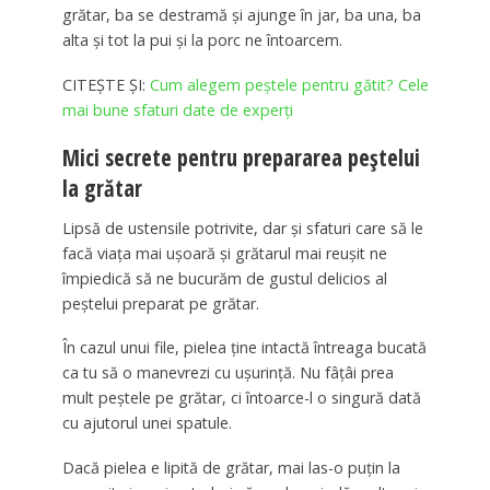
grătar, ba se destramă și ajunge în jar, ba una, ba
alta și tot la pui și la porc ne întoarcem.
CITEȘTE ȘI:
Cum alegem peștele pentru gătit? Cele
mai bune sfaturi date de experți
Mici secrete pentru prepararea peștelui
la grătar
Lipsă de ustensile potrivite, dar și sfaturi care să le
facă viața mai ușoară și grătarul mai reușit ne
împiedică să ne bucurăm de gustul delicios al
peștelui preparat pe grătar.
În cazul unui file, pielea ține intactă întreaga bucată
ca tu să o manevrezi cu ușurință. Nu fâțâi prea
mult peștele pe grătar, ci întoarce-l o singură dată
cu ajutorul unei spatule.
Dacă pielea e lipită de grătar, mai las-o puțin la