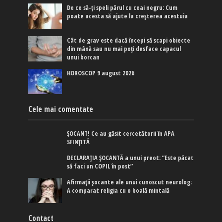
De ce să-ți speli părul cu ceai negru: Cum
poate acesta să ajute la creșterea acestuia
Cât de grav este dacă începi să scapi obiecte
din mână sau nu mai poți desface capacul
unui borcan
HOROSCOP 9 august 2026
Cele mai comentate
ȘOCANT! Ce au găsit cercetătorii în APA
SFINȚITĂ
DECLARAȚIA ȘOCANTĂ a unui preot: ”Este păcat
să faci un COPIL în post”
Afirmaţii şocante ale unui cunoscut neurolog:
A comparat religia cu o boală mintală
Contact