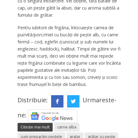
cu o singură întoarcere. Vei obține, fără bătaie de
cap, un pește gătit la aburi, dar cu aroma subtilă a
fumului de grătar.
Pentru iubitorii de frigărui, înlocuiește carnea de
pui/vită/porc/miel cu bucăți de pește alb, cu carne
fermă – cod, eglefin (cunoscut și sub numele lui
englezesc: haddock), halibut. Timpii de gătire vor fi
mult mai scurți, deci vei obține mult mai repede
niște frigărui combinate cu legume care vor încânta
papilele gustative ale invitaților tăi. Poți
experimenta și cu ton sau somon, creveți și scoici
trase frumușel în bețe de bambus.
Distribuie:
Urmareste-
ne:
Citeste mai mult
carne alba
cum preparăm peștele
gratar
grătar cu pește