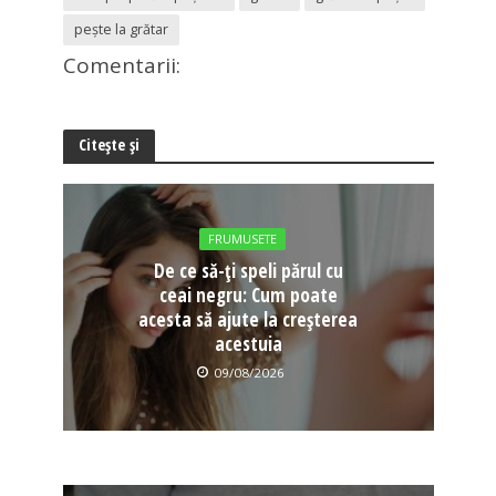
pește la grătar
Comentarii:
Citește și
FRUMUSETE
De ce să-ți speli părul cu
ceai negru: Cum poate
acesta să ajute la creșterea
acestuia
09/08/2026