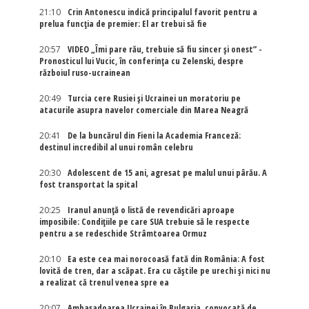
21:10
Crin Antonescu indică principalul favorit pentru a
prelua funcția de premier: El ar trebui să fie
20:57
VIDEO „Îmi pare rău, trebuie să fiu sincer și onest” -
Pronosticul lui Vucic, în conferința cu Zelenski, despre
războiul ruso-ucrainean
20:49
Turcia cere Rusiei și Ucrainei un moratoriu pe
atacurile asupra navelor comerciale din Marea Neagră
20:41
De la buncărul din Fieni la Academia Franceză:
destinul incredibil al unui român celebru
20:30
Adolescent de 15 ani, agresat pe malul unui pârău. A
fost transportat la spital
20:25
Iranul anunță o listă de revendicări aproape
imposibile: Condițiile pe care SUA trebuie să le respecte
pentru a se redeschide Strâmtoarea Ormuz
20:10
Ea este cea mai norocoasă fată din România: A fost
lovită de tren, dar a scăpat. Era cu căștile pe urechi și nici nu
a realizat că trenul venea spre ea
20:07
Ambasadoarea Ucrainei în Bulgaria, convocată de