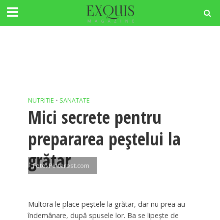
NUTRITIE
•
SANATATE
Mici secrete pentru
prepararea peștelui la
grătar
Foto: Pinterest.com
Multora le place peștele la grătar, dar nu prea au
îndemânare, după spusele lor. Ba se lipește de