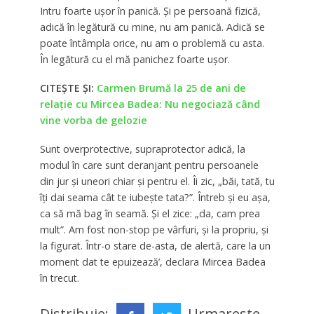
Intru foarte ușor în panică. Și pe persoană fizică,
adică în legătură cu mine, nu am panică. Adică se
poate întâmpla orice, nu am o problemă cu asta.
În legătură cu el mă panichez foarte ușor.
CITEȘTE ȘI:
Carmen Brumă la 25 de ani de
relație cu Mircea Badea: Nu negociază când
vine vorba de gelozie
Sunt overprotective, supraprotector adică, la
modul în care sunt deranjant pentru persoanele
din jur și uneori chiar și pentru el. Îi zic, „băi, tată, tu
îți dai seama cât te iubește tata?”. Întreb și eu așa,
ca să mă bag în seamă. Și el zice: „da, cam prea
mult”. Am fost non-stop pe vârfuri, și la propriu, și
la figurat. Într-o stare de-asta, de alertă, care la un
moment dat te epuizează’, declara Mircea Badea
în trecut.
Distribuie:
Urmareste-