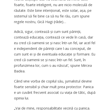
foarte, foarte inteligent, nu are nicio moleculă de
răutate. Este bine intenționat, este solar, așa, pe
sistemul să fie bine ca să nu fie rău, cum spune
regele nostru, Gică Hagi (râde)…
Adică, sigur, contează și cum sunt părinții,
contează educația, contează ce vede în casă, dar
eu cred că oamenii se și nasc într-un fel, iar acel fel
e independent de părinții care l-au conceput, de
cum sunt ei și de eventuala educație și formare. Eu
cred că oamenii se și nasc într-un fel. Sunt, în
profunzimea lor, cum s-au născut’, spune Mircea
Badea.
Când vine vorba de copilul său, jurnalistul devine
foarte sensibil și chiar mult prea protector. Panica
e un cuvânt frecvent asociat cu viața de tătic, după
opinia lui.
„Vai de mine, responsabilitate vecină cu panica.