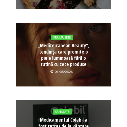
FRUMUSETE
„Mediterranean Beauty”,
tendința care promite o
piele luminoasă fără o
rutină cu zece produse
06/08/2026
SANATATE
Medicamentul Colebil a
fost retras de la vânzare