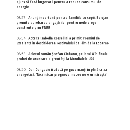
ajuns să facă bugetarii pentru a reduce consumul de
energie
08:57
Anunț important pentru familiile cu copii. Bolojan
promite aprobarea angajărilor pentru noile creșe
construite prin PNRR
08:54
Actriţa Isabella Rossellini a primit Premiul de
Excelenţă în deschiderea Festivalului de Film de la Locarno
08:53
Atletul român Ștefan Ciobanu, pe locul 8 în finala
probei de aruncare a greutății la Mondialele U20
08:50
Dan Dungaciu îi atacă pe guvernanți în plină criza
energetică: 'Nici măcar prognoza meteo nu o urmărești'