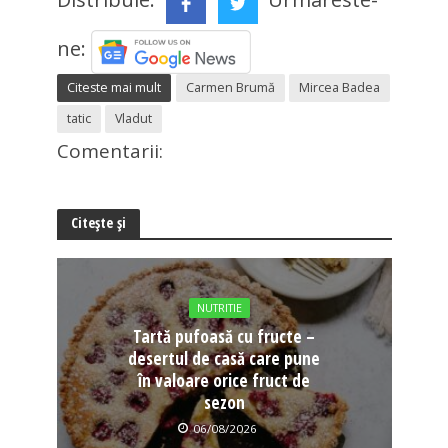
ne:
Citeste mai mult
Carmen Brumă
Mircea Badea
tatic
Vladut
Comentarii:
Citește și
NUTRITIE
Tartă pufoasă cu fructe –
desertul de casă care pune
în valoare orice fruct de
sezon
06/08/2026