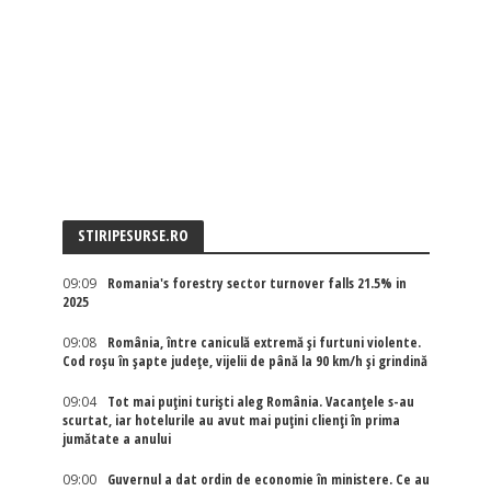
STIRIPESURSE.RO
09:09
Romania's forestry sector turnover falls 21.5% in
2025
09:08
România, între caniculă extremă și furtuni violente.
Cod roșu în șapte județe, vijelii de până la 90 km/h și grindină
09:04
Tot mai puțini turiști aleg România. Vacanțele s-au
scurtat, iar hotelurile au avut mai puțini clienți în prima
jumătate a anului
09:00
Guvernul a dat ordin de economie în ministere. Ce au