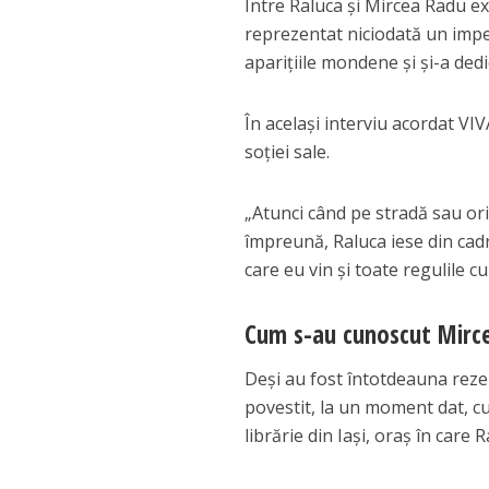
Între Raluca și Mircea Radu ex
reprezentat niciodată un imped
aparițiile mondene și și-a dedi
În același interviu acordat VI
soției sale.
„Atunci când pe stradă sau or
împreună, Raluca iese din cadr
care eu vin și toate regulile cu
Cum s-au cunoscut Mirce
Deși au fost întotdeauna reze
povestit, la un moment dat, cu
librărie din Iași, oraș în care 