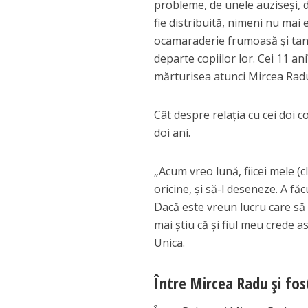
probleme, de unele auziseși, de
fie distribuită, nimeni nu mai e
ocamaraderie frumoasă și tand
departe copiilor lor. Cei 11 a
mărturisea atunci Mircea Rad
Cât despre relația cu cei doi 
doi ani.
„Acum vreo lună, fiicei mele (c
oricine, și să-l deseneze. A fă
Dacă este vreun lucru care să 
mai știu că și fiul meu crede 
Unica.
Între Mircea Radu și fos