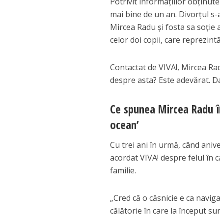
Potrivit informațiilor obținute
mai bine de un an. Divorțul s-a
Mircea Radu și fosta sa soție 
celor doi copii, care reprezin
Contactat de VIVA!, Mircea Ra
despre asta? Este adevărat. Da
Ce spunea Mircea Radu în
ocean’
Cu trei ani în urmă, când aniv
acordat VIVA! despre felul în c
familie.
„Cred că o căsnicie e ca naviga
călătorie în care la început sunt