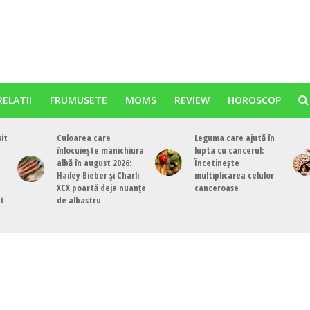
RELATII
FRUMUSETE
MOMS
REVIEW
HOROSCOP
sit
Culoarea care
Leguma care ajută în
înlocuiește manichiura
lupta cu cancerul:
albă în august 2026:
Încetinește
Hailey Bieber și Charli
multiplicarea celulor
XCX poartă deja nuanțe
canceroase
st
de albastru