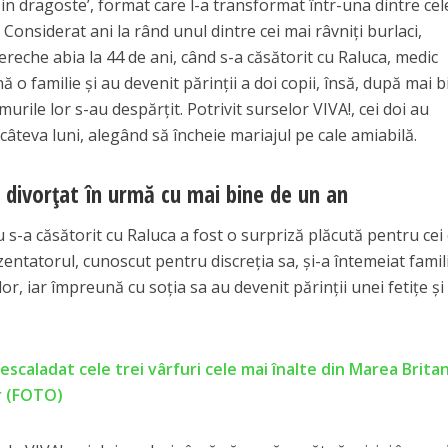
in dragoste’, format care l-a transformat într-una dintre cel
. Considerat ani la rând unul dintre cei mai râvniți burlaci,
 pereche abia la 44 de ani, când s-a căsătorit cu Raluca, medic
 o familie și au devenit părinții a doi copii, însă, după mai b
urile lor s-au despărțit. Potrivit surselor VIVA!, cei doi au
câteva luni, alegând să încheie mariajul pe cale amiabilă.
 divorțat în urmă cu mai bine de un an
 s-a căsătorit cu Raluca a fost o surpriză plăcută pentru cei
zentatorul, cunoscut pentru discreția sa, și-a întemeiat famil
r, iar împreună cu soția sa au devenit părinții unei fetițe și 
scaladat cele trei vârfuri cele mai înalte din Marea Britan
er (FOTO)