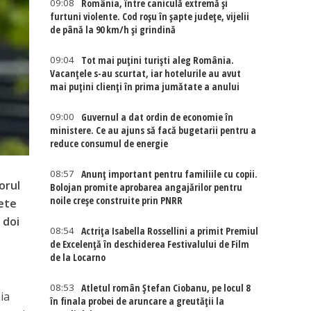
09:08
România, între caniculă extremă și
furtuni violente. Cod roșu în șapte județe, vijelii
de până la 90 km/h și grindină
09:04
Tot mai puțini turiști aleg România.
Vacanțele s-au scurtat, iar hotelurile au avut
mai puțini clienți în prima jumătate a anului
09:00
Guvernul a dat ordin de economie în
ministere. Ce au ajuns să facă bugetarii pentru a
reduce consumul de energie
08:57
Anunț important pentru familiile cu copii.
orul
Bolojan promite aprobarea angajărilor pentru
noile creșe construite prin PNRR
rete
 doi
08:54
Actriţa Isabella Rossellini a primit Premiul
de Excelenţă în deschiderea Festivalului de Film
de la Locarno
08:53
Atletul român Ștefan Ciobanu, pe locul 8
ia
în finala probei de aruncare a greutății la