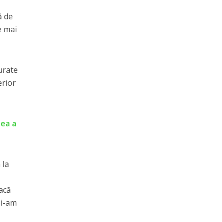
ă de
e mai
urate
erior
 ea a
 la
acă
 i-am