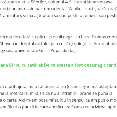
îmi căutam Viețile Sfinților, volumul 4. Și cum stăteam eu așa,
atenția un miros de parfum oriental. Vanilie, scorțișoară, coaj
 M-am întors și mă așteptam să dau peste o femeie, sau pest
 am dat de o fată cu părul și ochii negri, cu buze frumos cont
ovea în dreptul raftului plin cu cărți științifice. Am aflat ult
gioasa universitate Gr. T. Popa, din Iași.
iana Sârbu cu tatăl ei: De ce acesta a fost dezamăgit când
că o pot ajuta, mi-a răspuns că nu (eram sigur, mă așteptam
e la încercare, mi-a zis că nu a intrat în librărie să pună la
ute o carte. Aici m-am bosumflat. Nu în sensul că am pus o mo
 am făcut o pauză în care am tăcut și fixat-o cu privirea, apoi
.