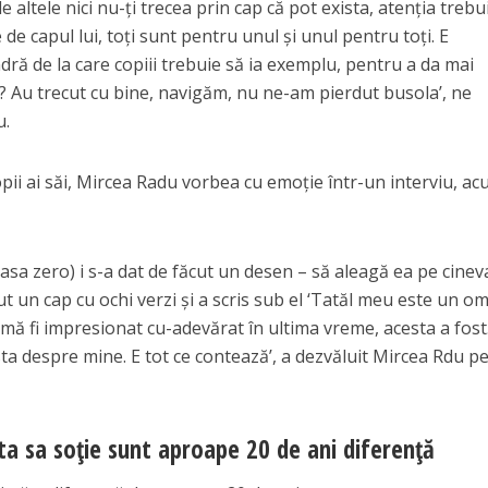
 altele nici nu-ți trecea prin cap că pot exista, atenția trebu
 de capul lui, toți sunt pentru unul și unul pentru toți. E
ră de la care copiii trebuie să ia exemplu, pentru a da mai
ni? Au trecut cu bine, navigăm, nu ne-am pierdut busola’, ne
u.
copii ai săi, Mircea Radu vorbea cu emoție într-un interviu, a
lasa zero) i s-a dat de făcut un desen – să aleagă ea pe cinev
cut un cap cu ochi verzi și a scris sub el ‘Tatăl meu este un om
mă fi impresionat cu-adevărat în ultima vreme, acesta a fost.
asta despre mine. E tot ce contează’, a dezvăluit Mircea Rdu p
ta sa soție sunt aproape 20 de ani diferență