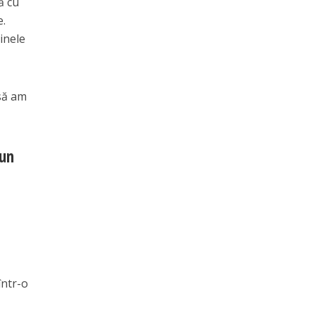
ă cu
e.
inele
 să am
 un
într-o