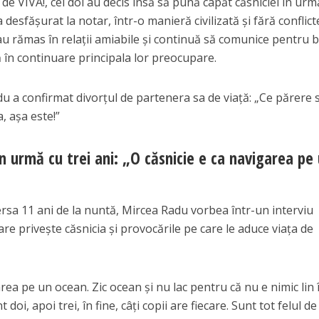
 de VIVA!, cei doi au decis însă să pună capăt căsniciei în urm
 desfășurat la notar, într-o manieră civilizată și fără conflict
au rămas în relații amiabile și continuă să comunice pentru b
tă în continuare principala lor preocupare.
du a confirmat divorțul de partenera sa de viață: „Ce părere
, așa este!”
 urmă cu trei ani: „O căsnicie e ca navigarea pe
ersa 11 ani de la nuntă, Mircea Radu vorbea într-un interviu
are privește căsnicia și provocările pe care le aduce viața de
rea pe un ocean. Zic ocean și nu lac pentru că nu e nimic lin 
 doi, apoi trei, în fine, câți copii are fiecare. Sunt tot felul de