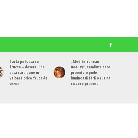
Tartă pufoasă cu
„Mediterranean
fructe – desertul de
Beauty”, tendința care
casă care pune în
promite o piele
valoare orice fruct de
luminoasă fără o rutină
sezon
cu zece produse