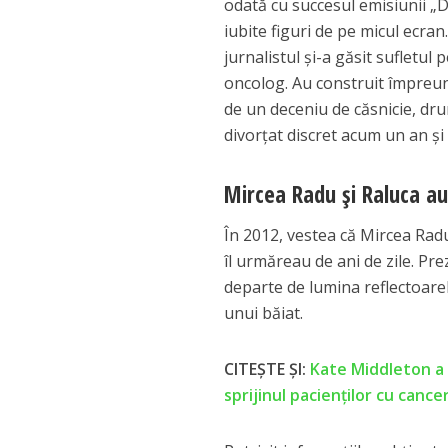
odată cu succesul emisiunii „D
iubite figuri de pe micul ecran
jurnalistul și-a găsit sufletul
oncolog. Au construit împreună
de un deceniu de căsnicie, drum
divorțat discret acum un an și 
Mircea Radu și Raluca au
În 2012, vestea că Mircea Radu
îl urmăreau de ani de zile. Pre
departe de lumina reflectoarelo
unui băiat.
CITEȘTE ȘI:
Kate Middleton a e
sprijinul pacienților cu canc