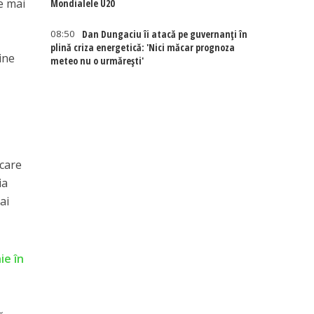
e mai
Mondialele U20
08:50
Dan Dungaciu îi atacă pe guvernanți în
plină criza energetică: 'Nici măcar prognoza
ine
meteo nu o urmărești'
 care
ia
ai
ie în