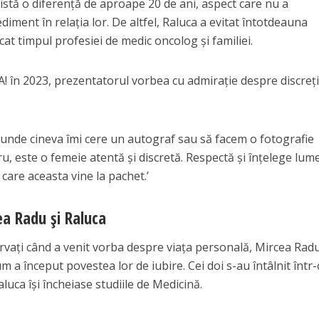
istă o diferență de aproape 20 de ani, aspect care nu a
iment în relația lor. De altfel, Raluca a evitat întotdeauna
cat timpul profesiei de medic oncolog și familiei.
VA! în 2023, prezentatorul vorbea cu admirație despre discreț
iunde cineva îmi cere un autograf sau să facem o fotografie
u, este o femeie atentă și discretă. Respectă și înțelege lum
 care aceasta vine la pachet.’
a Radu și Raluca
rvați când a venit vorba despre viața personală, Mircea Rad
m a început povestea lor de iubire. Cei doi s-au întâlnit într
Raluca își încheiase studiile de Medicină.