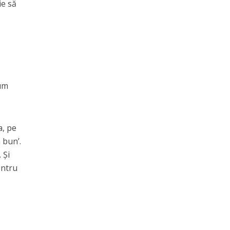
ie să
cum
a, pe
 bun’.
 Și
entru