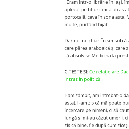
„Eram într-o librărie în Iași, 
aplecat pe titluri, mi-a atras 
portocală, ceva în zona asta.
multe, purtând hijab.
Dar nu, nu chiar. În sensul că
care părea arăboaică și care zăb
că absolvise Medicina la presti
CITEȘTE ȘI:
Ce relație are Dac
intrat în politică
I-am zâmbit, am întrebat-o da
asta). I-am zis că mă poate pun
încercare pe nimeni, ci să ca
lungă și mi-au căzut umerii, ci
zis că bine, fie după cum ziceți