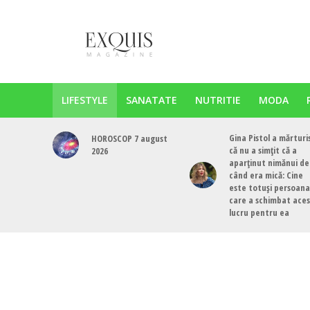
LIFESTYLE
SANATATE
NUTRITIE
MODA
Gina Pistol a mărturi
HOROSCOP 7 august
că nu a simțit că a
2026
aparținut nimănui de
când era mică: Cine
este totuși persoana
care a schimbat ace
lucru pentru ea