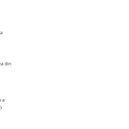
ia
ea din
u a
-o