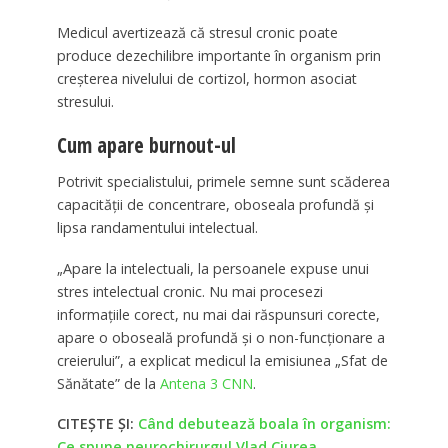
Medicul avertizează că stresul cronic poate
produce dezechilibre importante în organism prin
creșterea nivelului de cortizol, hormon asociat
stresului.
Cum apare burnout-ul
Potrivit specialistului, primele semne sunt scăderea
capacității de concentrare, oboseala profundă și
lipsa randamentului intelectual.
„Apare la intelectuali, la persoanele expuse unui
stres intelectual cronic. Nu mai procesezi
informațiile corect, nu mai dai răspunsuri corecte,
apare o oboseală profundă și o non-funcționare a
creierului”, a explicat medicul la emisiunea „Sfat de
Sănătate” de la
Antena 3 CNN
.
CITEȘTE ȘI:
Când debutează boala în organism:
Ce spune neurochirurgul Vlad Ciurea