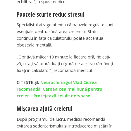
echilibrat”, a spus medicul.
Pauzele scurte reduc stresul
Specialistul atrage atenția că pauzele regulate sunt
esențiale pentru sănătatea creierului. Statul
continuu în fața calculatorului poate accentua
oboseala mentală.
„Opriți-vă măcar 10 minute la fiecare oră, ridicați-
vă, uitați-vă afară, luați o gură de aer. Nu rămâneți
fixați în calculator”, recomandă medicul.
CITEȘTE ȘI:
Neurochirurgul Vlad Ciurea
recomandă: Carnea cea mai bună pentru
creier – Protejează celule nervoase
Mișcarea ajută creierul
După programul de lucru, medicul recomandă
evitarea sedentarismului și introducerea mișcării în