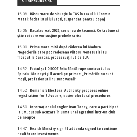
STIRIPESURSE.RO
15:08
Răsturnare de situație la TAS în cazul lui Cosmin
Matei: fotbalistul lui Sepsi, suspendat pentru dopaj
15:06
Bacalaureat 2026, sesiunea de toamnă. Ce trebuie să
știe cei care vor susține probele scrise
15:00
Prima mare miză după căderea lui Maduro.
Negocierile care pot redesena viitorul Venezuelei au
început la Caracas, proces susținut de SUA
14:52
Fostul șef DIICOT Felix Bănilă rupe contractul cu
Spitalul Moinești și îl acuză pe primar: „Primăriile nu sunt
moșii, profesioniștii nu sunt vasali”
14:52
Romania's Electoral Authority proposes online
registration for EU voters, easier electoral procedures
14:50
Internaţionalul englez Ivan Toney, care a participat
la CM, pus sub acuzare în urma unei agresiuni într-un club
de noapte
14:47
Health Ministry sign 49 addenda signed to continue
healthcare investments