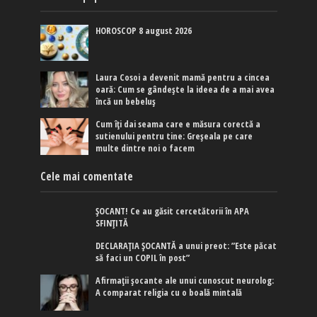
HOROSCOP 8 august 2026
Laura Cosoi a devenit mamă pentru a cincea
oară: Cum se gândește la ideea de a mai avea
încă un bebeluș
Cum îți dai seama care e măsura corectă a
sutienului pentru tine: Greșeala pe care
multe dintre noi o facem
Cele mai comentate
ȘOCANT! Ce au găsit cercetătorii în APA
SFINȚITĂ
DECLARAȚIA ȘOCANTĂ a unui preot: ”Este păcat
să faci un COPIL în post”
Afirmaţii şocante ale unui cunoscut neurolog:
A comparat religia cu o boală mintală