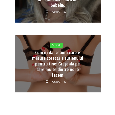
bebeluș
07/08/2026
MODA
Cum îți dai seama care e
măsura corectă a sutienului
pentru tine: Greșeala pe
care multe dintre noi o
facem
07/08/2026