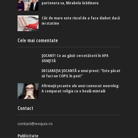
partenera sa, Mirabela Grădinaru
Cât de mare este riscul de a face diabet dacă
iei statine
Cele mai comentate
ȘOCANT! Ce au găsit cercetătorii în APA
SFINȚITĂ
DECLARAȚIA ȘOCANTĂ a unui preot: ”Este păcat
să faci un COPIL în post”
Afirmaţii şocante ale unui cunoscut neurolog:
A comparat religia cu o boală mintală
Contact
contact@exquis.ro
Publicitate