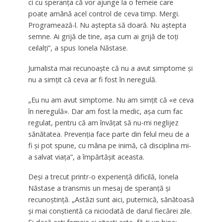
ci cu speranța că vor ajunge la o femeie care
poate amână acel control de ceva timp. Mergi.
Programează-l. Nu aștepta să doară. Nu aștepta
semne. Ai grijă de tine, așa cum ai grijă de toți
ceilalți”, a spus Ionela Năstase.
Jurnalista mai recunoaște că nu a avut simptome și
nu a simțit că ceva ar fi fost în neregulă.
„Eu nu am avut simptome. Nu am simțit că «e ceva
în neregulă». Dar am fost la medic, așa cum fac
regulat, pentru că am învățat să nu-mi neglijez
sănătatea. Prevenția face parte din felul meu de a
fi și pot spune, cu mâna pe inimă, că disciplina mi-
a salvat viața”, a împărtășit aceasta.
Deși a trecut printr-o experiență dificilă, Ionela
Năstase a transmis un mesaj de speranță și
recunoștință. „Astăzi sunt aici, puternică, sănătoasă
și mai conștientă ca niciodată de darul fiecărei zile.