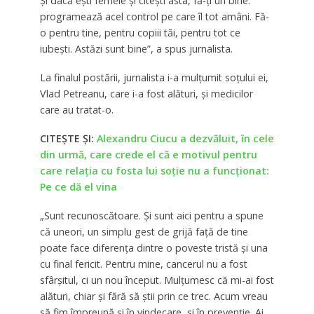
Și dacă ești femeie și citești asta, fă-ți un bine:
programează acel control pe care îl tot amâni. Fă-
o pentru tine, pentru copiii tăi, pentru tot ce
iubești. Astăzi sunt bine”, a spus jurnalista.
La finalul postării, jurnalista i-a mulțumit soțului ei,
Vlad Petreanu, care i-a fost alături, și medicilor
care au tratat-o.
CITEȘTE ȘI:
Alexandru Ciucu a dezvăluit, în cele
din urmă, care crede el că e motivul pentru
care relația cu fosta lui soție nu a funcționat:
Pe ce dă el vina
„Sunt recunoscătoare. Și sunt aici pentru a spune
că uneori, un simplu gest de grijă față de tine
poate face diferența dintre o poveste tristă și una
cu final fericit. Pentru mine, cancerul nu a fost
sfârșitul, ci un nou început. Mulțumesc că mi-ai fost
alături, chiar și fără să știi prin ce trec. Acum vreau
să fim împreună și în vindecare, și în prevenție. Ai