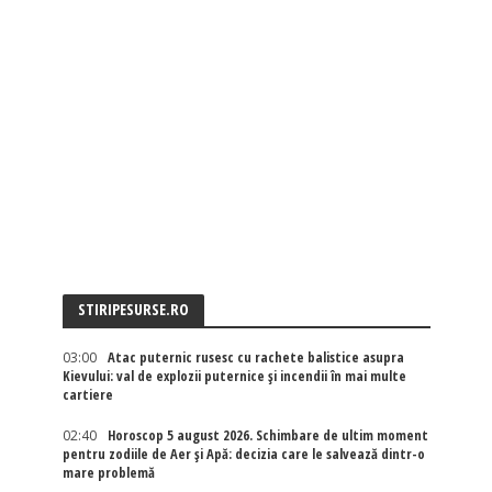
STIRIPESURSE.RO
03:00
Atac puternic rusesc cu rachete balistice asupra
Kievului: val de explozii puternice și incendii în mai multe
cartiere
02:40
Horoscop 5 august 2026. Schimbare de ultim moment
pentru zodiile de Aer și Apă: decizia care le salvează dintr-o
mare problemă