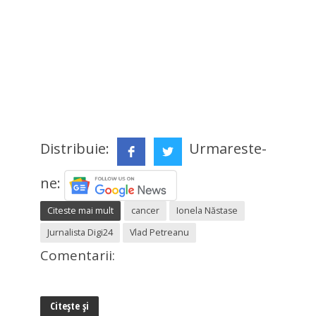
Distribuie:
Urmareste-
ne:
Citeste mai mult
cancer
Ionela Năstase
Jurnalista Digi24
Vlad Petreanu
Comentarii:
Citește și