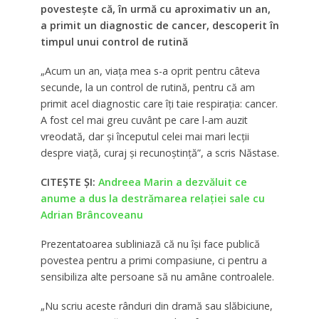
povestește că, în urmă cu aproximativ un an,
a primit un diagnostic de cancer, descoperit în
timpul unui control de rutină
„Acum un an, viața mea s-a oprit pentru câteva
secunde, la un control de rutină, pentru că am
primit acel diagnostic care îți taie respirația: cancer.
A fost cel mai greu cuvânt pe care l-am auzit
vreodată, dar și începutul celei mai mari lecții
despre viață, curaj și recunoștință”, a scris Năstase.
CITEȘTE ȘI:
Andreea Marin a dezvăluit ce
anume a dus la destrămarea relației sale cu
Adrian Brâncoveanu
Prezentatoarea subliniază că nu își face publică
povestea pentru a primi compasiune, ci pentru a
sensibiliza alte persoane să nu amâne controalele.
„Nu scriu aceste rânduri din dramă sau slăbiciune,