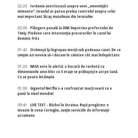
02:20
Iordania avertizează asupra unei „amenințări
iminente”: Israelul ar putea prelua controlul asupra celui
mai important lăcaș musulman din Ierusalim
02:00
Plângere penală la DNA împotriva prefectului de
Timiș: Piedone cere intervenția procurorilor în cazul lui
Dominic Fritz
01:42
Strămoșii își îngropau morții sub podeaua casei. De ce
simțim azi nevoia să-i ducem în cimitire cât mai îndepărtate
01:20
NASA este în alertă: o bucată de rachetă cu
dimensiunile unui bloc cu 5 etaje se prăbușește azi pe Lună.
Ce se poate întâmpla
01:00
Gigantul Netflix s-a confruntat marţi seară cu o
pană la nivel mondial
00:41
LIVE TEXT - Război în Ucraina: Rușii pregătesc o
invazie în zona Cernigău, susțin serviciile de informații
ucrainene