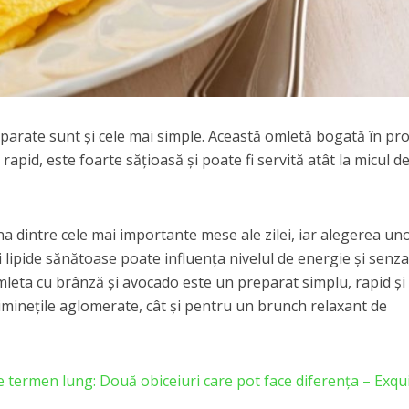
parate sunt și cele mai simple. Această omletă bogată în pr
rapid, este foarte sățioasă și poate fi servită atât la micul d
a dintre cele mai importante mese ale zilei, iar alegerea un
 lipide sănătoase poate influența nivelul de energie și senza
mleta cu brânză și avocado este un preparat simplu, rapid și
 diminețile aglomerate, cât și pentru un brunch relaxant de
e termen lung: Două obiceiuri care pot face diferența – Exqu