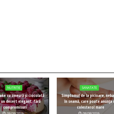
NUTRITIE
SANATATE
ke cu zmeură și ciocolată
Simptomul de la picioare, neb
 un desert elegant, fără
în seamă, care poate anunța 
compromisuri
colesterol mare
08/08/2026
08/08/2026