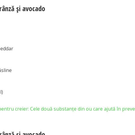
rânză și avocado
heddar
ăsline
l)
pentru creier: Cele două substanțe din ou care ajută în prev
rânză și avocado