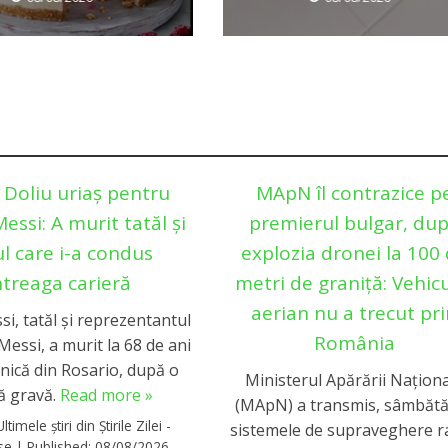
Doliu uriaș pentru
MApN îl contrazice p
essi: A murit tatăl și
premierul bulgar, du
l care i-a condus
explozia dronei la 100
ntreaga carieră
metri de graniță: Vehicu
aerian nu a trecut pr
i, tatăl și reprezentantul
România
 Messi, a murit la 68 de ani
linică din Rosario, după o
Ministerul Apărării Națion
ă gravă.
Read more »
(MApN) a transmis, sâmbătă
Ultimele știri din Știrile Zilei -
sistemele de supraveghere r
rse
|
Published:
08/08/2026 -