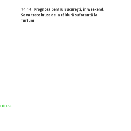
14:44
Prognoza pentru București, în weekend.
Se va trece brusc de la căldură sufocantă la
furtuni
enirea