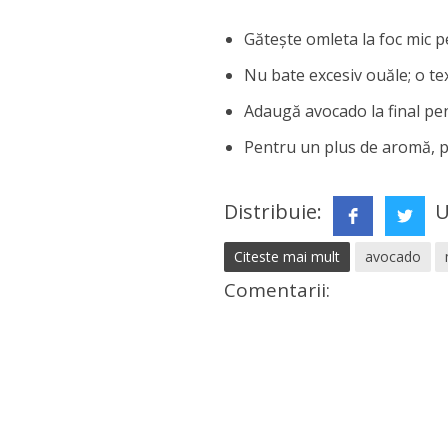
Gătește omleta la foc mic 
Nu bate excesiv ouăle; o te
Adaugă avocado la final pent
Pentru un plus de aromă, po
Distribuie:
U
Citeste mai mult
avocado
Comentarii: