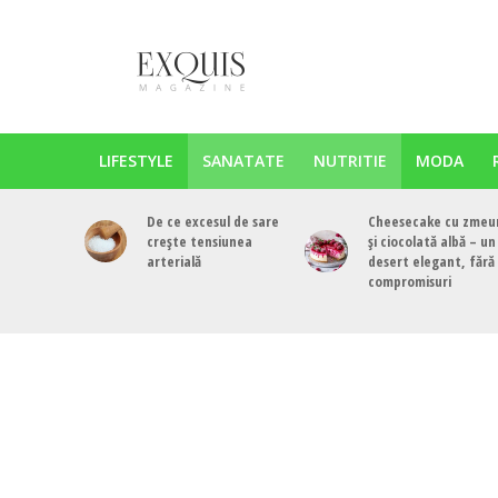
LIFESTYLE
SANATATE
NUTRITIE
MODA
De ce excesul de sare
Cheesecake cu zmeu
crește tensiunea
și ciocolată albă – un
arterială
desert elegant, fără
compromisuri