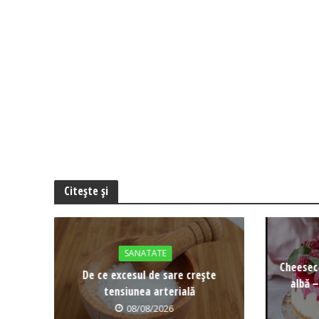
Citește și
SANATATE
Cheeseca
De ce excesul de sare crește
albă –
tensiunea arterială
08/08/2026