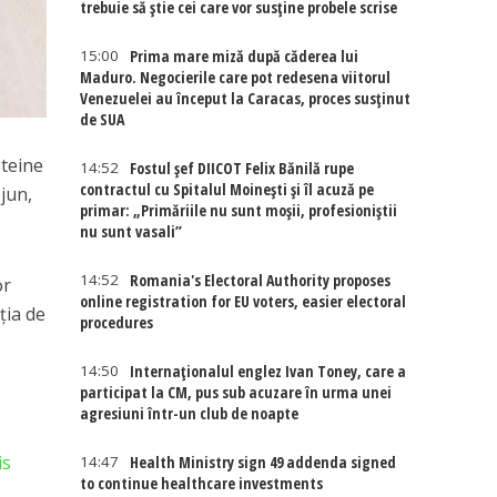
trebuie să știe cei care vor susține probele scrise
15:00
Prima mare miză după căderea lui
Maduro. Negocierile care pot redesena viitorul
Venezuelei au început la Caracas, proces susținut
de SUA
oteine
14:52
Fostul șef DIICOT Felix Bănilă rupe
contractul cu Spitalul Moinești și îl acuză pe
ejun,
primar: „Primăriile nu sunt moșii, profesioniștii
nu sunt vasali”
14:52
Romania's Electoral Authority proposes
or
online registration for EU voters, easier electoral
ția de
procedures
14:50
Internaţionalul englez Ivan Toney, care a
participat la CM, pus sub acuzare în urma unei
agresiuni într-un club de noapte
is
14:47
Health Ministry sign 49 addenda signed
to continue healthcare investments