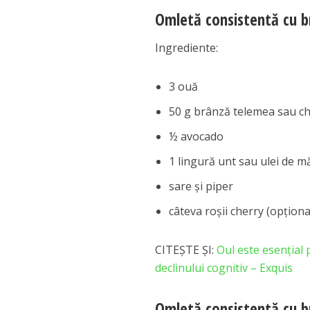
Omletă consistentă cu b
Ingrediente:
3 ouă
50 g brânză telemea sau c
½ avocado
1 lingură unt sau ulei de m
sare și piper
câteva roșii cherry (opționa
CITEȘTE ȘI:
Oul este esențial 
declinului cognitiv – Exquis
Omletă consistentă cu b