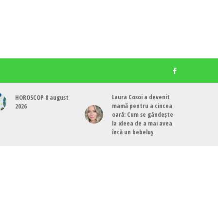
Laura Cosoi a devenit
HOROSCOP 8 august
mamă pentru a cincea
2026
oară: Cum se gândește
la ideea de a mai avea
încă un bebeluș