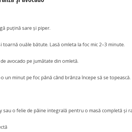
gă puțină sare și piper.
 și toarnă ouăle bătute. Lasă omleta la foc mic 2–3 minute.
i de avocado pe jumătate din omletă.
-o un minut pe foc până când brânza începe să se topească.
y sau o felie de pâine integrală pentru o masă completă și r
ectă