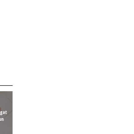
agat
un