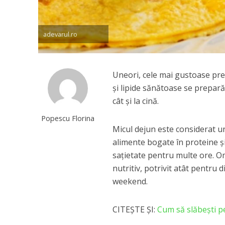
adevarul.ro
Uneori, cele mai gustoase pre
și lipide sănătoase se prepară 
cât și la cină.
Popescu Florina
Micul dejun este considerat un
alimente bogate în proteine și
sațietate pentru multe ore. O
nutritiv, potrivit atât pentru
weekend.
CITEȘTE ȘI:
Cum să slăbești p