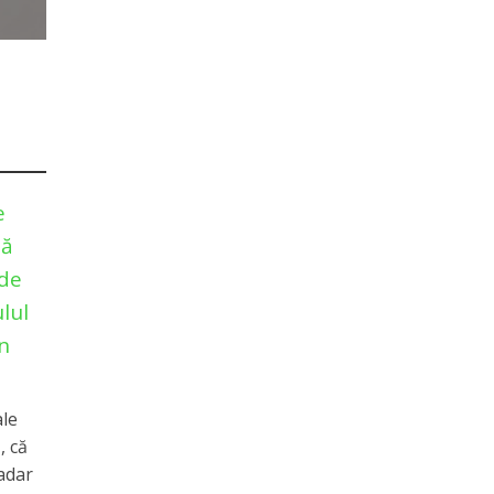
e
pă
 de
lul
in
ale
, că
adar