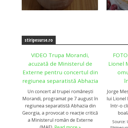
stiripesurse.ro
VIDEO Trupa Morandi,
FOTO 
acuzată de Ministerul de
Lionel M
Externe pentru concertul din
omu
regiunea separatistă Abhazia
î
Un concert al trupei românești
Jorge Mess
Morandi, programat pe 7 august în
lui Lionel
regiunea separatistă Abhazia din
într-o c
Georgia, a provocat o reacție critică
boal
a Ministerul român de Externe
Source:
(MAE).
Read more »
Stiripesu