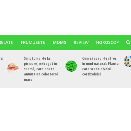
RELATII
FRUMUSETE
MOMS
REVIEW
HOROSCOP
ră
Simptomul de la
Cum să scapi de stres
picioare, nebagat în
în mod natural: Planta
seamă, care poate
care scade nivelul
anunța un colesterol
cortizolului
mare