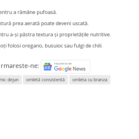
pentru a rămâne pufoasă.
xtură prea aerată poate deveni uscată.
ru a-și păstra textura și proprietățile nutritive.
ți folosi oregano, busuioc sau fulgi de chili.
rmareste-ne:
mic dejun
omletă consistentă
omleta cu branza