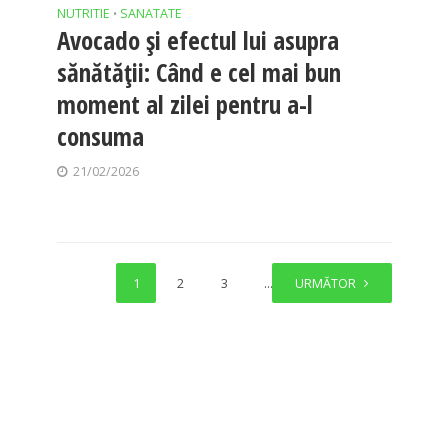
NUTRITIE
SANATATE
•
Avocado și efectul lui asupra
sănătății: Când e cel mai bun
moment al zilei pentru a-l
consuma
21/02/2026
1
2
3
…
URMĂTOR
13