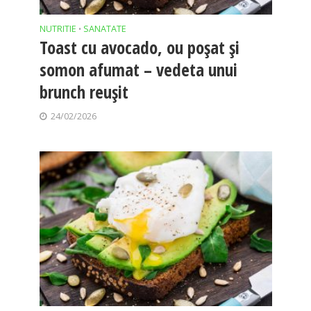
NUTRITIE
SANATATE
•
Toast cu avocado, ou poșat și
somon afumat – vedeta unui
brunch reușit
24/02/2026