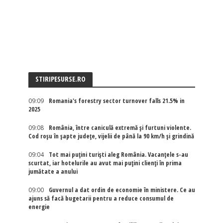
STIRIPESURSE.RO
09:09
Romania's forestry sector turnover falls 21.5% in
2025
09:08
România, între caniculă extremă și furtuni violente.
Cod roșu în șapte județe, vijelii de până la 90 km/h și grindină
09:04
Tot mai puțini turiști aleg România. Vacanțele s-au
scurtat, iar hotelurile au avut mai puțini clienți în prima
jumătate a anului
09:00
Guvernul a dat ordin de economie în ministere. Ce au
ajuns să facă bugetarii pentru a reduce consumul de
energie