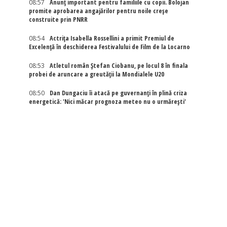
08:57
Anunț important pentru familiile cu copii. Bolojan
promite aprobarea angajărilor pentru noile creșe
construite prin PNRR
08:54
Actriţa Isabella Rossellini a primit Premiul de
Excelenţă în deschiderea Festivalului de Film de la Locarno
08:53
Atletul român Ștefan Ciobanu, pe locul 8 în finala
probei de aruncare a greutății la Mondialele U20
08:50
Dan Dungaciu îi atacă pe guvernanți în plină criza
energetică: 'Nici măcar prognoza meteo nu o urmărești'