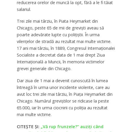
reducerea orelor de muncă la opt, fără a le fi tăiat
salariul.
Trei zile mai târziu, în Piata Heymarket din
Chicago, peste 65 de mii de grevişti aveau să
poarte adevărate lupte cu poliţiştii. În urma
vilenţelor de stradă au rezultat mai multe victime.
17 ani mai târziu, în 1889, Congresul Internaţionalei
Socialiste a decretat data de 1 mai drept Ziua
Internaţională a Muncii, în memoria victimelor
grevei generale din Chicago.
Dar ziua de 1 mai a devenit cunoscută în lumea
întreagă în urma unor incidente violente, care au
avut loc trei zile mai târziu, în Piaţa Heymarket din
Chicago. Numărul greviştilor se ridicase la peste
65.000, iar în urma ciocnirii cu poliţia au rezultat
mai multe victime.
CITEȘTE ȘI:
„Vă rup frunzele?” auziți când