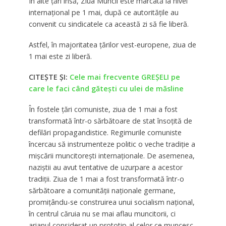
În alte ţări însă, Ziua Muncii este marcată la nivel
internaţional pe 1 mai, după ce autorităţile au
convenit cu sindicatele ca această zi să fie liberă.
Astfel, în majoritatea ţărilor vest-europene, ziua de
1 mai este zi liberă.
CITEȘTE ȘI:
Cele mai frecvente GREȘELI pe
care le faci când gătești cu ulei de măsline
În fostele ţări comuniste, ziua de 1 mai a fost
transformată într-o sărbătoare de stat însoţită de
defilări propagandistice. Regimurile comuniste
încercau să instrumenteze politic o veche tradiţie a
mişcării muncitoreşti internaţionale. De asemenea,
naziştii au avut tentative de uzurpare a acestor
tradiţii. Ziua de 1 mai a fost transformată într-o
sărbătoare a comunităţii naţionale germane,
promiţându-se construirea unui socialism naţional,
în centrul căruia nu se mai aflau muncitorii, ci
arianul considerat un prototip al celor ce muncesc.