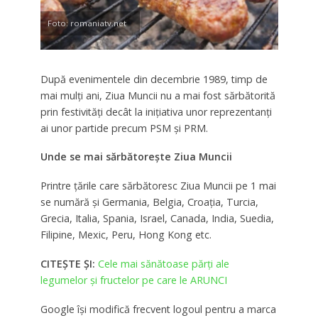
Foto: romaniatv.net
După evenimentele din decembrie 1989, timp de
mai mulţi ani, Ziua Muncii nu a mai fost sărbătorită
prin festivităţi decât la iniţiativa unor reprezentanţi
ai unor partide precum PSM şi PRM.
Unde se mai sărbătorește Ziua Muncii
Printre ţările care sărbătoresc Ziua Muncii pe 1 mai
se numără şi Germania, Belgia, Croaţia, Turcia,
Grecia, Italia, Spania, Israel, Canada, India, Suedia,
Filipine, Mexic, Peru, Hong Kong etc.
CITEȘTE ȘI:
Cele mai sănătoase părți ale
legumelor și fructelor pe care le ARUNCI
Google îşi modifică frecvent logoul pentru a marca