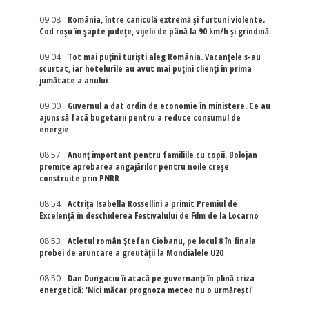
09:08
România, între caniculă extremă și furtuni violente.
Cod roșu în șapte județe, vijelii de până la 90 km/h și grindină
09:04
Tot mai puțini turiști aleg România. Vacanțele s-au
scurtat, iar hotelurile au avut mai puțini clienți în prima
jumătate a anului
09:00
Guvernul a dat ordin de economie în ministere. Ce au
ajuns să facă bugetarii pentru a reduce consumul de
energie
08:57
Anunț important pentru familiile cu copii. Bolojan
promite aprobarea angajărilor pentru noile creșe
construite prin PNRR
08:54
Actriţa Isabella Rossellini a primit Premiul de
Excelenţă în deschiderea Festivalului de Film de la Locarno
08:53
Atletul român Ștefan Ciobanu, pe locul 8 în finala
probei de aruncare a greutății la Mondialele U20
08:50
Dan Dungaciu îi atacă pe guvernanți în plină criza
energetică: 'Nici măcar prognoza meteo nu o urmărești'