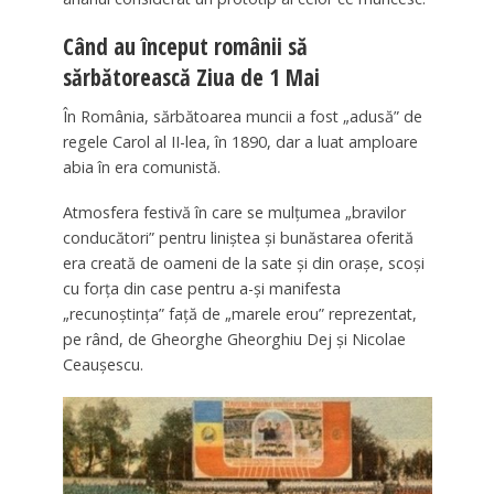
Când au început românii să
sărbătorească Ziua de 1 Mai
În România, sărbătoarea muncii a fost „adusă” de
regele Carol al II-lea, în 1890, dar a luat amploare
abia în era comunistă.
Atmosfera festivă în care se mulţumea „bravilor
conducători” pentru liniştea şi bunăstarea oferită
era creată de oameni de la sate şi din oraşe, scoşi
cu forţa din case pentru a-şi manifesta
„recunoştinţa” faţă de „marele erou” reprezentat,
pe rând, de Gheorghe Gheorghiu Dej şi Nicolae
Ceauşescu.