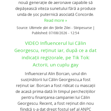
nouă generație de aeronave capabile să
depășească viteza sunetului fără a produce
unda de șoc puternică asociată Concorde.
Read more »
Source:
Ultimele știri din Știrile Zilei - Stiripesurse
|
Published:
07/08/2026 - 12:54
VIDEO Influencerul lui Călin
Georgescu, reținut iar, după ce a dat
indicații regizorale, pe Tik Tok:
Actorii, un cuplu gay
Influencerul Alin Borcan, unul din
susținătorii lui Călin Georgescu,a fost
reținut iar. Borcan a fost ridicat cu mascații
de acasă prima dată în timpul perchezițiilor
pentru finanțarea campaniei lui Călin
Georgescu. Recent, a fost reținut din nou
fiindcă s-a dat drept fostul șef al ANPC