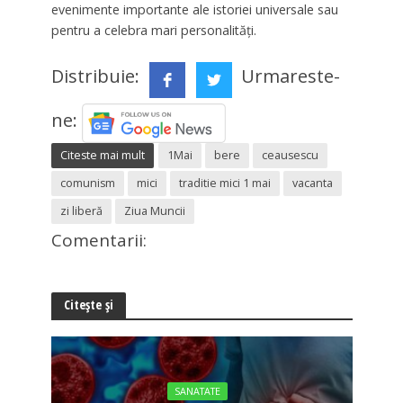
evenimente importante ale istoriei universale sau
pentru a celebra mari personalităţi.
Distribuie:
Urmareste-
ne:
Citeste mai mult
1Mai
bere
ceausescu
comunism
mici
traditie mici 1 mai
vacanta
zi liberă
Ziua Muncii
Comentarii:
Citește și
SANATATE