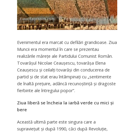
Foto: Facebook.com
Evenimentul era marcat cu defilări grandioase. Ziua
Muncii era momentul în care se prezentau
realizările măreţe ale Partidului Comunist Român.
Tovarăşul Nicolae Ceauşescu, tovarăşa Elena
Ceauşescu şi ceilalţi tovarăşi din conducerea de
partid şi de stat erau întâmpinaţi cu „sentimente
de înaltă preţuire, adâncă recunoştinţă şi dragoste
fierbinte ale întregului popor”.
Ziua liberă se încheia la iarbă verde cu mici şi
bere
Această ultimă parte este singura care a
supravieţuit şi după 1990, căci după Revoluţie,