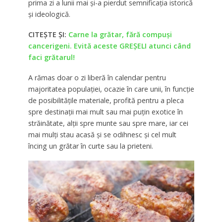
prima zi a lunii mai şi-a pierdut semnificaţia istorică
şi ideologică.
CITEȘTE ȘI:
Carne la grătar, fără compuși
cancerigeni. Evită aceste GREŞELI atunci când
faci grătarul!
A rămas doar o zi liberă în calendar pentru
majoritatea populaţiei, ocazie în care unii, în funcție
de posibilitățile materiale, profită pentru a pleca
spre destinații mai mult sau mai puțin exotice în
străinătate, alții spre munte sau spre mare, iar cei
mai mulţi stau acasă şi se odihnesc şi cel mult
încing un grătar în curte sau la prieteni.