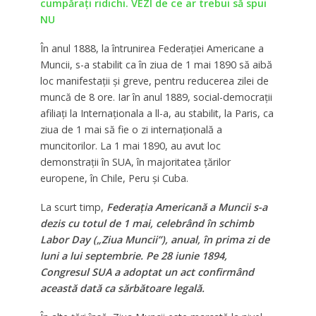
cumpărați ridichi. VEZI de ce ar trebui să spui
NU
În anul 1888, la întrunirea Federaţiei Americane a
Muncii, s-a stabilit ca în ziua de 1 mai 1890 să aibă
loc manifestaţii şi greve, pentru reducerea zilei de
muncă de 8 ore. Iar în anul 1889, social-democraţii
afiliaţi la Internaţionala a ll-a, au stabilit, la Paris, ca
ziua de 1 mai să fie o zi internaţională a
muncitorilor. La 1 mai 1890, au avut loc
demonstraţii în SUA, în majoritatea ţărilor
europene, în Chile, Peru şi Cuba.
La scurt timp,
Federaţia Americană a Muncii s-a
dezis cu totul de 1 mai, celebrând în schimb
Labor Day („Ziua Muncii”), anual, în prima zi de
luni a lui septembrie. Pe 28 iunie 1894,
Congresul SUA a adoptat un act confirmând
această dată ca sărbătoare legală.