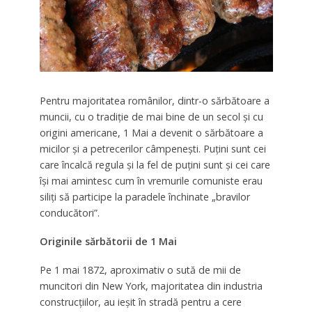
Pentru majoritatea românilor, dintr-o sărbătoare a
muncii, cu o tradiţie de mai bine de un secol şi cu
origini americane, 1 Mai a devenit o sărbătoare a
micilor şi a petrecerilor câmpeneşti. Puţini sunt cei
care încalcă regula şi la fel de puţini sunt şi cei care
îşi mai amintesc cum în vremurile comuniste erau
siliţi să participe la paradele închinate „bravilor
conducători”.
Originile sărbătorii de 1 Mai
Pe 1 mai 1872, aproximativ o sută de mii de
muncitori din New York, majoritatea din industria
construcţiilor, au ieşit în stradă pentru a cere