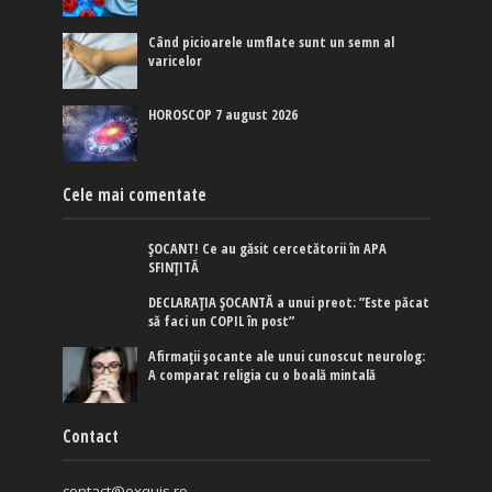
Când picioarele umflate sunt un semn al
varicelor
HOROSCOP 7 august 2026
Cele mai comentate
ȘOCANT! Ce au găsit cercetătorii în APA
SFINȚITĂ
DECLARAȚIA ȘOCANTĂ a unui preot: ”Este păcat
să faci un COPIL în post”
Afirmaţii şocante ale unui cunoscut neurolog:
A comparat religia cu o boală mintală
Contact
contact@exquis.ro